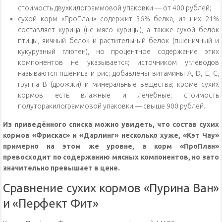
стоимость двухкилограммовой упаковки — от 400 рублей;
сухой корм «ПроПлан» содержит 36% белка, из них 21%
составляет курица (не мясо курицы), а также сухой белок
птицы, яичный белок и растительный белок (пшеничный и
кукурузный глютен), но процентное содержание этих
компонентов не указывается; источником углеводов
называются пшеница и рис; добавлены витамины A, D, E, C,
группа B (дрожжи) и минеральные вещества; кроме сухих
кормов есть влажные и лечебные; стоимость
полуторакилограммовой упаковки — свыше 900 рублей.
Из приведённого списка можно увидеть, что состав сухих
кормов «Фрискас» и «Дарлинг» несколько хуже, «Кэт Чау»
примерно на этом же уровне, а корм «ПроПлан»
превосходит по содержанию мясных компонентов, но зато
значительно превышает в цене.
Сравнение сухих кормов «Пурина Ван»
и «Перфект Фит»