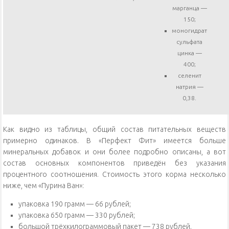
марганца —
150;
моногидрат
сульфата
цинка —
400;
селенит
натрия —
0,38.
Как видно из таблицы, общий состав питательных веществ
примерно одинаков. В «Перфект Фит» имеется больше
минеральных добавок и они более подробно описаны, а вот
состав основных компонентов приведён без указания
процентного соотношения. Стоимость этого корма несколько
ниже, чем «Пурина Ван»:
упаковка 190 грамм — 66 рублей;
упаковка 650 грамм — 330 рублей;
большой трёхкилограммовый пакет — 738 рублей.