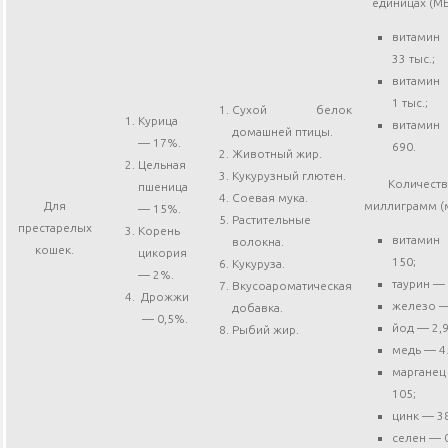
единицах (МЕ/
витами
33 тыс.;
витамин
1 тыс.;
Сухой белок
Курица
витами
домашней птицы.
— 17%.
690.
Животный жир.
Цельная
Кукурузный глютен.
Количест
пшеница
Соевая мука.
Для
миллиграмм (м
— 15%.
Растительные
престарелых
Корень
витами
волокна.
кошек.
цикория
150;
Кукуруза.
— 2%.
таурин — 
Вкусоароматическая
Дрожжи
железо —
добавка.
— 0,5%.
йод — 2,9
Рыбий жир.
медь — 4
марган
105;
цинк — 3
селен — 0