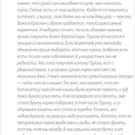
знают, что сухой корм выгоднее по цене, чем пакетики
паучи. Сейчас есть из чего выбрать. Когда-то я покупала и
китекат, и вискас, тем более они на каждому углу — вон они
даже в Красном и белом продаются, такой агрессивный
маркетинг. И недорого стоят. Но если здоровье важнее,
лучше покупать более дорогой корм. Пурина относится к
лучшим из эконом-класса. Если животное уже немолодо,
однозначно лучше выбирать элитные корма, особенно если
есть то или иное заболевание (а у возрастных они не
редкость). Мы пока покупаем котику Пурину, ест с
удовольствием, а упаковки сухого корма хватает на
несколько дней. У моей знакомой есть целый кошачий зоопарк
— пять котов и кошек! Так вот, она говорит, что от
Китеката у персидской кошки была жуткая перхоть и зуд,
даже думали усыплять. Я ее отговорила это делать, она
стала брать корма подороже, в том числе Пурину, и со
здоровьем кошечки все стало в порядке. Конечно, все
индивидуально, но реакции надо учитывать. Кстати, кто за
натуральные корма вроде мяса и рыбы, не стоит думать,
что они полезны всегда. В них слишком много белка, а от