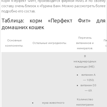
Корм «Перфект Фит», производится фирмой MARS и по своему
составу очень близок к «Пурина Ван». Можно рассмотреть более
подробно его состав.
Таблица: корм «Перфект Фит» для
домашних кошек
Перечень
Основные
П
Остальные ингредиенты.
витаминов и
компоненты.
с
минералов.
В
международных
единицах (МЕ):
витамин А
— 1050;
витамин D3
— 69.
Количество
мука животного
миллиграмм