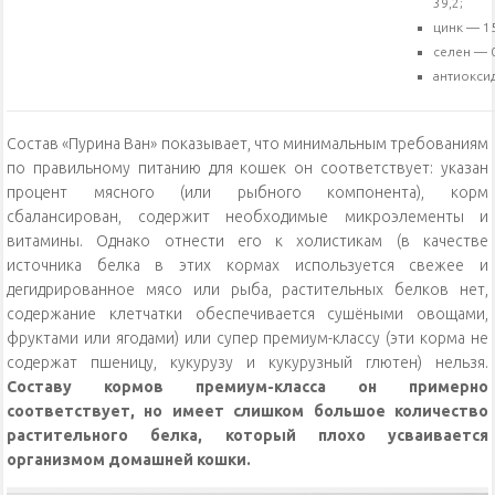
39,2;
цинк — 1
селен — 0
антиокси
Состав «Пурина Ван» показывает, что минимальным требованиям
по правильному питанию для кошек он соответствует: указан
процент мясного (или рыбного компонента), корм
сбалансирован, содержит необходимые микроэлементы и
витамины. Однако отнести его к холистикам (в качестве
источника белка в этих кормах используется свежее и
дегидрированное мясо или рыба, растительных белков нет,
содержание клетчатки обеспечивается сушёными овощами,
фруктами или ягодами) или супер премиум-классу (эти корма не
содержат пшеницу, кукурузу и кукурузный глютен) нельзя.
Составу кормов премиум-класса он примерно
соответствует, но имеет слишком большое количество
растительного белка, который плохо усваивается
организмом домашней кошки.