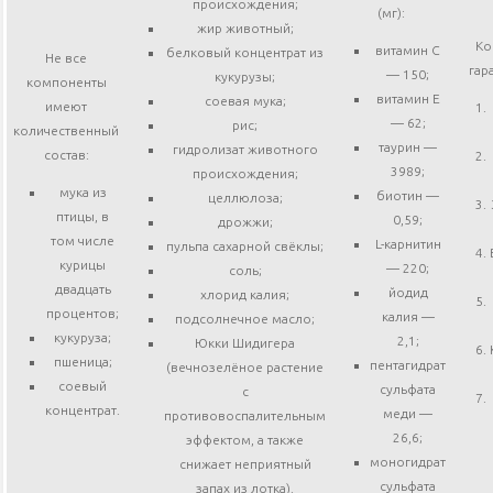
происхождения;
(мг):
жир животный;
Ко
витамин С
белковый концентрат из
Не все
гар
— 150;
кукурузы;
компоненты
витамин Е
соевая мука;
имеют
— 62;
рис;
количественный
таурин —
гидролизат животного
состав:
3989;
происхождения;
мука из
биотин —
целлюлоза;
птицы, в
0,59;
дрожжи;
том числе
L-карнитин
пульпа сахарной свёклы;
курицы
— 220;
соль;
двадцать
йодид
хлорид калия;
процентов;
калия —
подсолнечное масло;
кукуруза;
2,1;
Юкки Шидигера
пшеница;
пентагидрат
(вечнозелёное растение
соевый
сульфата
с
концентрат.
меди —
противовоспалительным
26,6;
эффектом, а также
моногидрат
снижает неприятный
сульфата
запах из лотка).