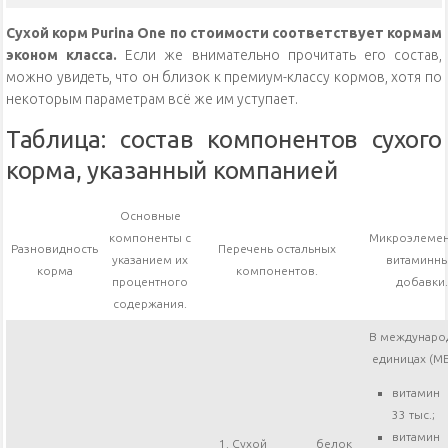
Сухой корм Purina One по стоимости соответствует кормам
эконом класса.
Если же внимательно прочитать его состав,
можно увидеть, что он близок к премиум-классу кормов, хотя по
некоторым параметрам всё же им уступает.
Таблица: состав компонентов сухого
корма, указанный компанией
Основные
компоненты с
Микроэлемен
Разновидность
Перечень остальных
указанием их
витаминн
корма
компонентов.
процентного
добавки.
содержания.
В междунаро
единицах (МЕ/
витами
33 тыс.;
витамин
Сухой белок