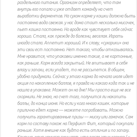
раздельного питания. Организм определяет, что там
внутрь его попало и уже отдает команду на счет
выработки ферментов. На сухом корме у кошки должна быть
постоянно вода свежая. у нас дома стоит несколько мисочек,
пьет кошка постоянно. Но вроде как чувствует себя сейчас
хорошо. Стала, как прежде до болезни, веселая. Играть
иногда стала. Аппетит хороший. И к слову, «сухарики» она
эти свои ест постоянно. Нет такого, чтобы отказывалась.
Мне нравится, что упаковки именно такие, а не картонные,
как раньше. Корм всегда закрытый. Не впитывает в себя
влагу и запахи, если упадет, то не рассыпется. В общем,
удобно придумали. Сейчас у этого корма до начала июля идет
акция по накоплению баллов, я правда ни какого кода так и не
нашла в упаковке. Может он на дне? Мы просто еще не все
скормили. Не знаю, на счет того, получится ли накопить
баллы, до конца июня. Но если у кого много кошек. которые
прилично едят корма — можете попробовать. Можно
получить гарантированные призы — миску или гамачок. Сам
корм по составу похож на Перфикт Фит, который покупали
раньше. Хотя внешне как будто есть отличия и по запаху.