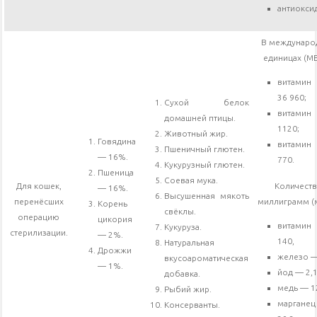
антиокси
В междунаро
единицах (МЕ/
витами
36 960;
Сухой белок
витамин
домашней птицы.
1120;
Животный жир.
Говядина
витами
Пшеничный глютен.
— 16%.
770.
Кукурузный глютен.
Пшеница
Соевая мука.
Для кошек,
Количест
— 16%.
Высушенная мякоть
перенёсших
миллиграмм (м
Корень
свёклы.
операцию
цикория
витами
Кукуруза.
стерилизации.
— 2%.
140,
Натуральная
Дрожжи
железо —
вкусоароматическая
— 1%.
йод — 2,1
добавка.
медь — 12
Рыбий жир.
марган
Консерванты.