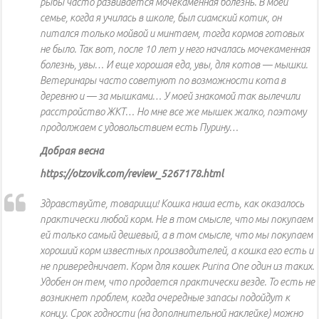
рыбы часто развивается мочекаменная болезнь. В моей
семье, когда я училась в школе, был сиамский котик, он
питался только мойвой и минтаем, тогда кормов готовых
не было. Так вот, после 10 лет у него началась мочекаменная
болезнь, увы… И еще хорошая еда, увы, для котов — мышки.
Ветеринары часто советуют по возможности кота в
деревню и — за мышками… У моей знакомой так вылечили
расстройство ЖКТ… Но мне все же мышек жалко, поэтому
продолжаем с удовольствием есть Пурину…
Добрая весна
https://otzovik.com/review_5267178.html
Здравствуйте, товарищи! Кошка наша есть, как оказалось
практически любой корм. Не в том смысле, что мы покупаем
ей только самый дешевый, а в том смысле, что мы покупаем
хороший корм известных производителей, а кошка его есть и
не привередничает. Корм для кошек Purina One один из таких.
Удобен он тем, что продается практически везде. То есть не
возникнет проблем, когда очередные запасы подойдут к
концу. Срок годности (на дополнительной наклейке) можно