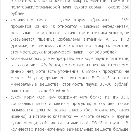
А и D и небольшое количество микроэлементов; стоимость
полуторакилограммовой пачки сухого корма — около 360
рублей;
количество белка в сухом корме «Дарлинг» — 26%
процентов, из них 10 относятся к мясным ингредиентам,
остальные растительные; в качестве источника углеводов
указывается пшеница, добавлены витамины A, D3 и B
(дрожжи) и минимальное количество микроэлементов;
стоимость двухкилограммовой пачки — от 360 рублей;
влажный корм «Гурме» представлен в виде паучи и паштетов,
в его составе 14% белка, но сколько из них растительного,
данных нет, хотя есть уточнение: в мясных продуктах не
менее 4% утки; добавлены витамины F. D и E, а также
минеральные вещества; стоимость пауча: 30–30 рублей;
паштетов — свыше 40 рублей;
сухой корм «Кэт Чау» содержит 40% белка, из них 33%
составляют мясо и мясные продукты; в составе также
называется цельное зерно злаков (без уточнения, каких
именно) и источник клетчатки — мякоть свёклы и другие
сухие овощи; добавлены витамины A. D3. E и группы B,
количество перечисленных минеральных веществ больше;