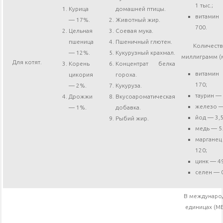
1 тыс.;
Курица
домашней птицы.
витами
— 17%.
Животный жир.
700.
Цельная
Соевая мука.
пшеница
Пшеничный глютен.
Количест
— 12%.
Кукурузный крахмал.
миллиграмм (м
Для котят.
Корень
Концентрат белка
витами
цикория
гороха.
170;
— 2%.
Кукуруза.
таурин — 
Дрожжи
Вкусоароматическая
железо —
— 1%.
добавка.
йод — 3,5
Рыбий жир.
медь — 5
марган
120;
цинк — 4
селен — 0
В междунаро
единицах (МЕ/