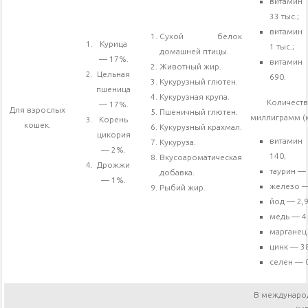
витами
33 тыс.;
витамин
Сухой белок
Курица
1 тыс.;
домашней птицы.
— 17%.
витами
Животный жир.
Цельная
690.
Кукурузный глютен.
пшеница
Кукурузная крупа.
Количест
— 17%.
Для взрослых
Пшеничный глютен.
миллиграмм (м
Корень
кошек.
Кукурузный крахмал.
цикория
витами
Кукуруза.
— 2%.
140;
Вкусоароматическая
Дрожжи
таурин —
добавка.
— 1%.
железо —
Рыбий жир.
йод — 2,9
медь — 4
марганец
цинк — 3
селен — 0
В междунаро