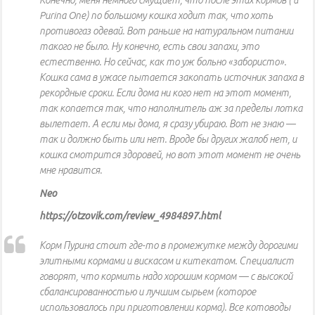
Конечно, меня немного смущает, что после этих кормов ( и
Purina One) по большому кошка ходит так, что хоть
противогаз одевай. Вот раньше на натуральном питании
такого не было. Ну конечно, есть свои запахи, это
естественно. Но сейчас, как то уж больно «забористо».
Кошка сама в ужасе пытается закопать источник запаха в
рекордные сроки. Если дома ни кого нет на этот момент,
так копается так, что наполнитель аж за пределы лотка
вылетает. А если мы дома, я сразу убираю. Вот не знаю —
так и должно быть или нет. Вроде бы других жалоб нет, и
кошка смотрится здоровей, но вот этот момент не очень
мне нравится.
Neo
https://otzovik.com/review_4984897.html
Корм Пурина стоит где-то в промежутке между дорогими
элитными кормами и вискасом и китекатом. Специалист
говорят, что кормить надо хорошим кормом — с высокой
сбалансированностью и лучшим сырьем (которое
использовалось при приготовлении корма). Все котоводы