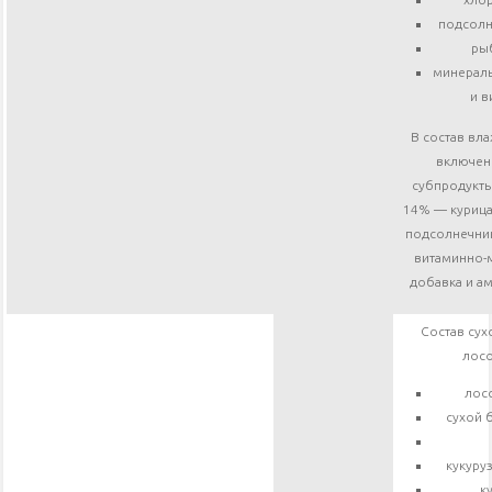
подсолн
ры
минерал
и в
В состав вл
включен
субпродукты
14% — курица;
подсолнечник
витаминно-
добавка и а
Состав сух
лосо
лосо
сухой 
кукуру
к