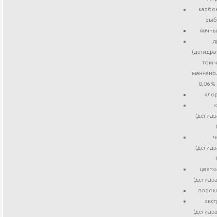
карбон
рыб
яичны
д
(дегидра
том 
маннано
0,06% 
хлор
(дегидр
ч
(дегидр
цветк
(дегидр
порош
экст
(дегидр