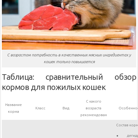
С возрастом потребность в качественных мясных ингредиентах у
кошек только повышается
Таблица: сравнительный обзор
кормов для пожилых кошек
С какого
Название
Класс
Вид
возраста
Особеннос
корма
рекомендован
Состав корм
дегид