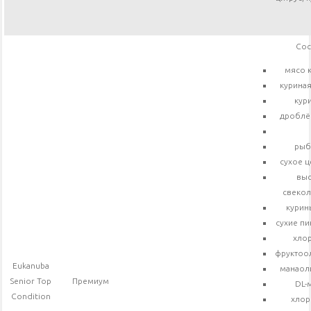
Сос
мясо 
куриная
кур
дроблён
рыб
сухое ц
вы
свекол
курины
сухие п
хлор
фруктоо
Eukanuba
манаол
Senior Top
Премиум
DL-
Condition
хлор