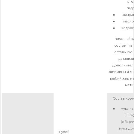
глю
гид
экстра
масло
ходрои
Влажный к
состоит из 
остальное 
детализи
Дополнител
витамины и м
рыбий жир и 
мети
Состав корм
мука из
(33%)
(общее
мяса до
Сухой