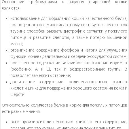
Основными требованиями к рациону стареющей кошки
являются:
использование для кормления кошки качественного белка,
полноценного по аминокислотному составу: так, недостаток
таурина способен вызвать дистрофию сетчатки у пожилого
питомца и развитие слепоты, а также потерю мышечной
массы;
ограничение содержание фосфора и натрия для улучшения
функции мочевыделительной и сердечно-сосудистой систем;
повышенное содержание витаминов как жирорастворимых
(особенно, А и Е), так и водорастворимых группы В
позволяет замедлить старение;
достаточное содержание полиненасыщенных жирных
кислот и цинка для поддержания хорошего состояния кожи и
шерсти.
Относительно количества белка в корме для пожилых питомцев
есть разные мнения:
одни производители несколько снижают его содержание,
полагая, что это уменьшит нагрузку на почки и защитит их;