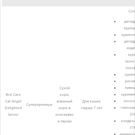
Сос
дегид
курица
куриное
дегид
инде
кур
(кон
токо
сушён
рисов
пивн
Сухой
куриная
Brit Care
корм,
лосос
Cat Angel
влажный
Для кошек
Суперпремиум
глюкоза
Delighted
корм в
старше 7 лет
(26
Senior
консервах
хондрои
и паучах
(16
мананоо