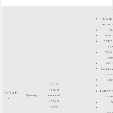
Сос
мука из
числе 
п
кукур
белко
кон
мука
прои
жир 
белковы
кон
сое
Сухой
корм и
гидроли
Perfect Fit
Премиум
влажный
прои
Senior
корм в
д
паучах
хлор