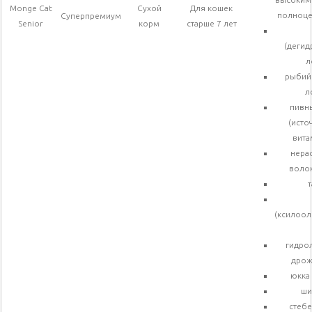
Monge Cat
Сухой
Для кошек
полноце
Суперпремиум
Senior
корм
старше 7 лет
(деги
л
рыбий
л
пивн
(исто
вита
нера
волок
т
(ксилоол
гидро
дрож
юкка
ши
стебе