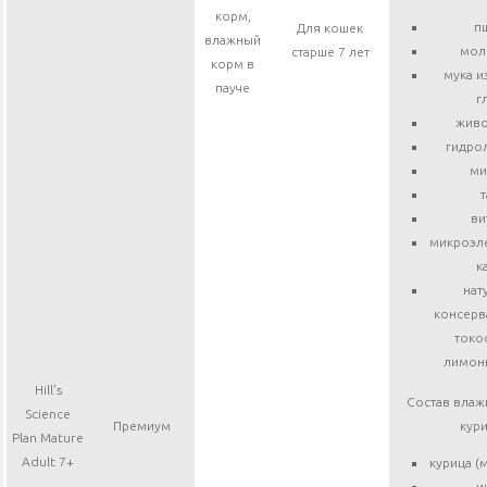
корм,
п
Для кошек
влажный
мол
старше 7 лет
корм в
мука и
пауче
г
живо
гидрол
ми
т
ви
микроэле
к
нат
консерв
токо
лимонн
Hill’s
Состав влаж
Science
Премиум
кури
Plan Mature
Adult 7+
курица (
и