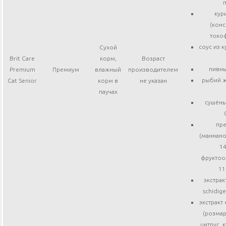
п
кур
(кон
токо
соус из 
Сухой
Brit Care
корм,
Возраст
пивн
Premium
Премиум
влажный
производителем
рыбий ж
Cat Senior
корм в
не указан
паучах
сушёны
пр
(маннан
14
фруктоо
11
экстрак
schidige
экстракт 
(розмар
цитрус, 