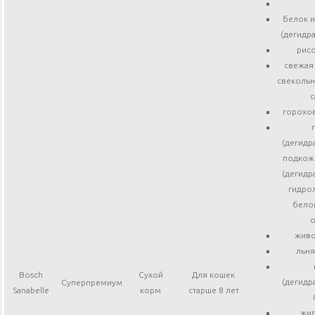
белок и
(дегидр
рисо
свежая 
свекольн
с
горохов
(дегидр
подкожн
(дегидр
гидро
бело
о
живо
льня
Bosch
Сухой
Для кошек
(дегидр
Суперпремиум
Sanabelle
корм
старше 8 лет
жир