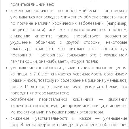
появиться лишний вес;
изменение количества потребляемой еды — оно может
уменьшаться как вслед за снижением обмена веществ, так и
по причине наличия хронических заболеваний, (например,
гастрита, колита) или же стоматологических проблем,
снижению аппетита также способствует возрастное
ухудшение обоняния; с другой стороны, некоторые
владельцы отмечают, что питомец стал просить еду
постоянно — ветеринары связывают это с ухудшением
памяти кошки, она «забывает», что уже поела;
уменьшение способности усваивать питательные вещества
из пищи: с 7–8 лет снижается усваиваемость организмом
кошки жиров, поэтому их содержание в рационе уменьшают,
после 11 лет кошка начинает хуже усваивать белки, что
приводит к потере массы тела;
ослабление перистальтики кишечника — движения
кишечника, способствующие продвиганию пищи, становятся
менее активными, и у кошки появляются запоры;
снижение чувствительности к жажде — уменьшение
потребления жидкости приведёт к ускорению образования