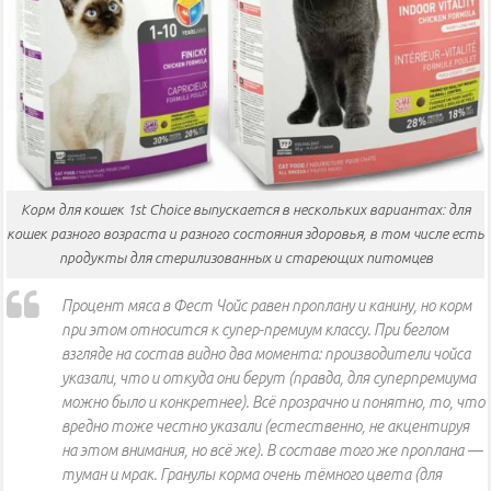
Корм для кошек 1st Choice выпускается в нескольких вариантах: для
кошек разного возраста и разного состояния здоровья, в том числе есть
продукты для стерилизованных и стареющих питомцев
Процент мяса в Фест Чойс равен проплану и канину, но корм
при этом относится к супер-премиум классу. При беглом
взгляде на состав видно два момента: производители чойса
указали, что и откуда они берут (правда, для суперпремиума
можно было и конкретнее). Всё прозрачно и понятно, то, что
вредно тоже честно указали (естественно, не акцентируя
на этом внимания, но всё же). В составе того же проплана —
туман и мрак. Гранулы корма очень тёмного цвета (для