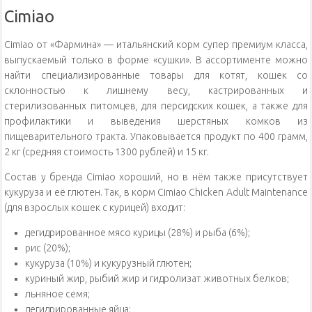
Cimiao
Cimiao от «Фармина» — итальянский корм супер премиум класса,
выпускаемый только в форме «сушки». В ассортименте можно
найти специализированные товары для котят, кошек со
склонностью к лишнему весу, кастрированных и
стерилизованных питомцев, для персидских кошек, а также для
профилактики и выведения шерстяных комков из
пищеварительного тракта. Упаковывается продукт по 400 грамм,
2 кг (средняя стоимость 1300 рублей) и 15 кг.
Состав у бренда Cimiao хороший, но в нём также присутствует
кукуруза и её глютен. Так, в корм Cimiao Chicken Adult Maintenance
(для взрослых кошек с курицей) входит:
дегидрированное мясо курицы (28%) и рыба (6%);
рис (20%);
кукуруза (10%) и кукурузный глютен;
куриный жир, рыбий жир и гидролизат животных белков;
льняное семя;
дегидрированные яйца;