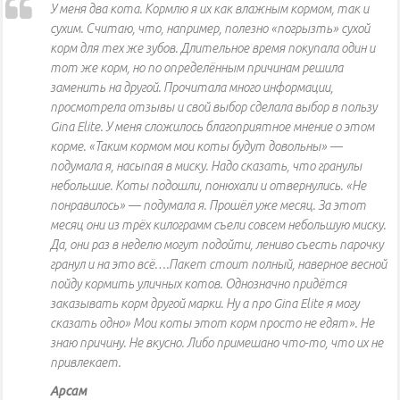
У меня два кота. Кормлю я их как влажным кормом, так и
сухим. Считаю, что, например, полезно «погрызть» сухой
корм для тех же зубов. Длительное время покупала один и
тот же корм, но по определённым причинам решила
заменить на другой. Прочитала много информации,
просмотрела отзывы и свой выбор сделала выбор в пользу
Gina Elite. У меня сложилось благоприятное мнение о этом
корме. «Таким кормом мои коты будут довольны» —
подумала я, насыпая в миску. Надо сказать, что гранулы
небольшие. Коты подошли, понюхали и отвернулись. «Не
понравилось» — подумала я. Прошёл уже месяц. За этот
месяц они из трёх килограмм съели совсем небольшую миску.
Да, они раз в неделю могут подойти, лениво съесть парочку
гранул и на это всё….Пакет стоит полный, наверное весной
пойду кормить уличных котов. Однозначно придётся
заказывать корм другой марки. Ну а про Gina Elite я могу
сказать одно» Мои коты этот корм просто не едят». Не
знаю причину. Не вкусно. Либо примешано что-то, что их не
привлекает.
Арсам