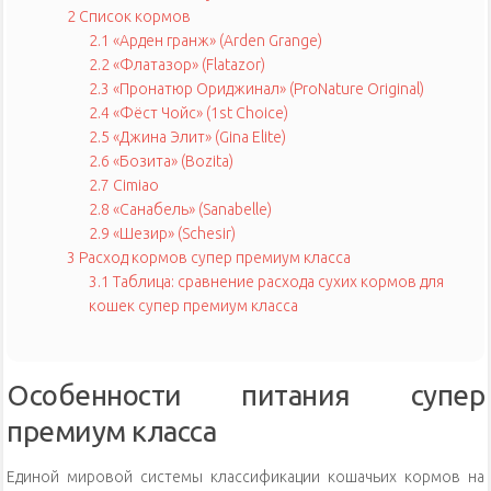
2
Список кормов
2.1
«Арден гранж» (Arden Grange)
2.2
«Флатазор» (Flatazor)
2.3
«Пронатюр Ориджинал» (ProNature Original)
2.4
«Фёст Чойс» (1st Choice)
2.5
«Джина Элит» (Gina Elite)
2.6
«Бозита» (Bozita)
2.7
Cimiao
2.8
«Санабель» (Sanabelle)
2.9
«Шезир» (Schesir)
3
Расход кормов супер премиум класса
3.1
Таблица: сравнение расхода сухих кормов для
кошек супер премиум класса
Особенности питания супер
премиум класса
Единой мировой системы классификации кошачьих кормов на