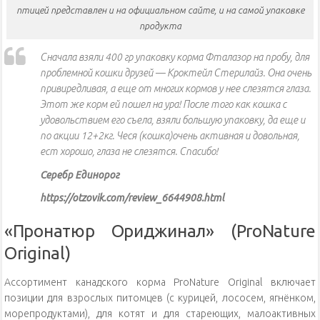
птицей представлен и на официальном сайте, и на самой упаковке
продукта
Сначала взяли 400 гр упаковку корма Фталазор на пробу, для
проблемной кошки друзей — Кроктейл Стерилайз. Она очень
привиредливая, а еще от многих кормов у нее слезятся глаза.
Этот же корм ей пошел на ура! После того как кошка с
удовольствием его съела, взяли большую упаковку, да еще и
по акции 12+2кг. Чеся (кошка)очень активная и довольная,
ест хорошо, глаза не слезятся. Спасибо!
Серебр Единорог
https://otzovik.com/review_6644908.html
«Пронатюр Ориджинал» (ProNature
Original)
Ассортимент канадского корма ProNature Original включает
позиции для взрослых питомцев (с курицей, лососем, ягнёнком,
морепродуктами), для котят и для стареющих, малоактивных