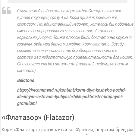
Сначала мой выбор пал на корм Arden Grange для кошек.
Купила с курицей, сразу 4 кг. Корм привлек конечно же
составом. Но, единственный недочет, хотелось бы побольше
именно дегидрированного мяса в составе. А так все
нормально у корма. Также плюсом были достаточно крупные
гранулы, ведь мои девчонки любят корм глотать. Звезду
снимаю за малое количество дегидрированного мяса в
составе и за недостаточную привлекательность для кошек.
Они сначала ели без аппетита (первые 2 недели, но потом
им зашло).
Belatona
https://irecommend.ru/content/korm-dlya-koshek-s-pochti-
idealnym-sostavom-lyubyashchikh-pokhrustet-krupnymi-
granulami
«Флатазор» (Flatazor)
Корм «Флатазор» производится во Франции, под этим брендом