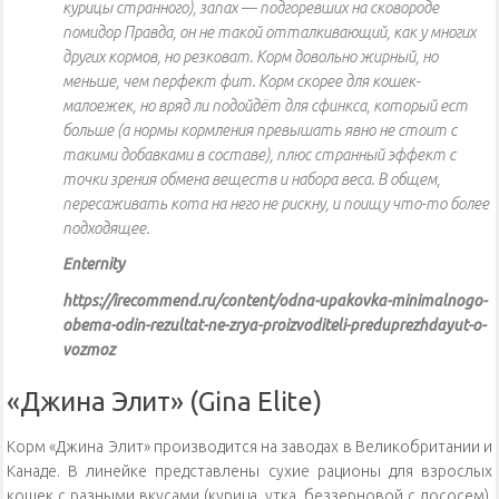
курицы странного), запах — подгоревших на сковороде
помидор Правда, он не такой отталкивающий, как у многих
других кормов, но резковат. Корм довольно жирный, но
меньше, чем перфект фит. Корм скорее для кошек-
малоежек, но вряд ли подойдёт для сфинкса, который ест
больше (а нормы кормления превышать явно не стоит с
такими добавками в составе), плюс странный эффект с
точки зрения обмена веществ и набора веса. В общем,
пересаживать кота на него не рискну, и поищу что-то более
подходящее.
Enternity
https://irecommend.ru/content/odna-upakovka-minimalnogo-
obema-odin-rezultat-ne-zrya-proizvoditeli-preduprezhdayut-o-
vozmoz
«Джина Элит» (Gina Elite)
Корм «Джина Элит» производится на заводах в Великобритании и
Канаде. В линейке представлены сухие рационы для взрослых
кошек с разными вкусами (курица, утка, беззерновой с лососем),