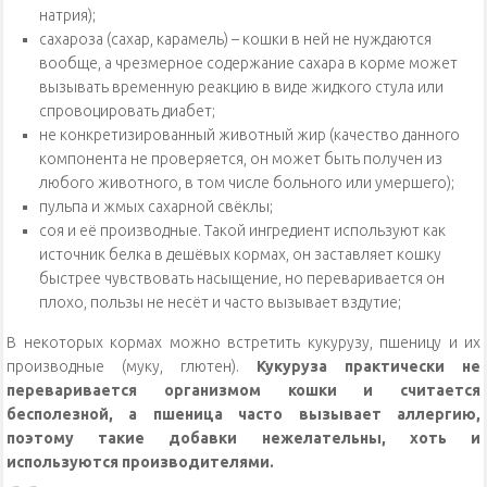
натрия);
сахароза (сахар, карамель) – кошки в ней не нуждаются
вообще, а чрезмерное содержание сахара в корме может
вызывать временную реакцию в виде жидкого стула или
спровоцировать диабет;
не конкретизированный животный жир (качество данного
компонента не проверяется, он может быть получен из
любого животного, в том числе больного или умершего);
пульпа и жмых сахарной свёклы;
соя и её производные. Такой ингредиент используют как
источник белка в дешёвых кормах, он заставляет кошку
быстрее чувствовать насыщение, но переваривается он
плохо, пользы не несёт и часто вызывает вздутие;
В некоторых кормах можно встретить кукурузу, пшеницу и их
производные (муку, глютен).
Кукуруза практически не
переваривается организмом кошки и считается
бесполезной, а пшеница часто вызывает аллергию,
поэтому такие добавки нежелательны, хоть и
используются производителями.