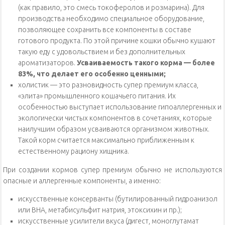
(как правило, это смесь токоферолов и розмарина). Для
производства необходимо специальное оборудование,
позволяющее сохранить все компоненты в составе
готового продукта. По этой причине кошки обычно кушают
такую еду с удовольствием и без дополнительных
ароматизаторов.
Усваиваемость такого корма — более
83%, что делает его особенно ценными;
холистик — это разновидность супер премиум класса,
«элита» промышленного кошачьего питания. Их
особенностью выступает использование гипоаллергенных и
экологически чистых компонентов в сочетаниях, которые
наилучшим образом усваиваются организмом животных.
Такой корм считается максимально приближенным к
естественному рациону хищника.
При создании кормов супер премиум обычно не используются
опасные и аллергенные компоненты, а именно:
искусственные консерванты (бутилированный гидроанизол
или ВНА, метабисульфит натрия, этоксихин и пр.);
искусственные усилители вкуса (дигест, моноглутамат