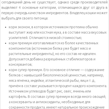
сегодняшний день не существует, однако среди производителей
выделяют 4 основные категории, отличающиеся друг от друга в
первую очередь качеством ингредиентов. Владелец кошки может
выбрать для своего питомца:
корм эконом, в котором источником протеина обычно
выступает жир или костная мука, а в составе масса вкусовых
усилителей. Отличаются низкой стоимостью;
корм премиум изготавливается из более качественных
компонентов (источником белка уже будет мясо и
растительные ингредиенты), но его состав не идеален.
Допускается добавка разрешённых стабилизаторов и
консервантов;
корм супер премиум. Его основное отличие — содержание
белков с наивысшей биологической ценностью, например,
мяса ягнёнка, индейки, атлантической рыбы, яиц и т. д.,
причём в составе указывается процент каждого компонента.
Источником углеводов будет рис, овёс, ячмень или
картофель. В составах супер премиум всегда много овощей,
а консерванты и антиоксиданты, необходимые для
сохранности продукта, имеют натуральное происхождение