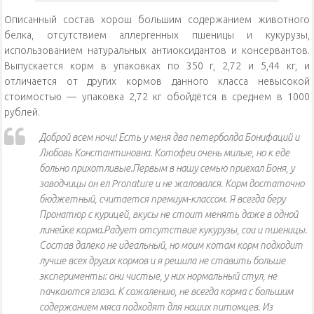
Описанный состав хорош большим содержанием животного
белка, отсутствием аллергенных пшеницы и кукурузы,
использованием натуральных антиоксидантов и консервантов.
Выпускается корм в упаковках по 350 г, 2,72 и 5,44 кг, и
отличается от других кормов данного класса невысокой
стоимостью — упаковка 2,72 кг обойдётся в среднем в 1000
рублей.
Доброй всем ночи! Есть у меня два петерболда Бонифаций и
Любовь Константиновна. Котофеи очень милые, но к еде
больно прихотливые.Первым в нашу семью приехал Боня, у
заводчицы он ел Pronature и не жаловался. Корм достаточно
бюджетный, считается премиум-классом. Я всегда беру
Пронатюр с курицей, вкусы не стоит менять даже в одной
линейке корма.Радует отсутствие кукурузы, сои и пшеницы.
Состав далеко не идеальный, но моим котам корм подходит
лучше всех других кормов и я решила не ставить больше
эксперименты: они чистые, у них нормальный стул, не
пачкаются глаза. К сожалению, не всегда корма с большим
содержанием мяса подходят для наших питомцев. Из