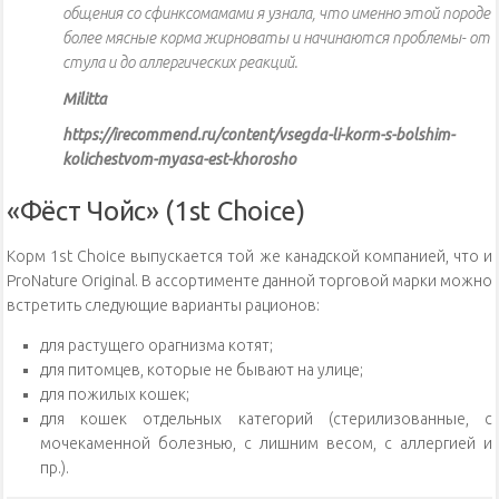
общения со сфинксомамами я узнала, что именно этой породе
более мясные корма жирноваты и начинаются проблемы- от
стула и до аллергических реакций.
Militta
https://irecommend.ru/content/vsegda-li-korm-s-bolshim-
kolichestvom-myasa-est-khorosho
«Фёст Чойс» (1st Choice)
Корм 1st Choice выпускается той же канадской компанией, что и
ProNature Original. В ассортименте данной торговой марки можно
встретить следующие варианты рационов:
для растущего орагнизма котят;
для питомцев, которые не бывают на улице;
для пожилых кошек;
для кошек отдельных категорий (стерилизованные, с
мочекаменной болезнью, с лишним весом, с аллергией и
пр.).