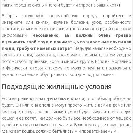
таких пород не очень много и будет ли спрос на ваших котят.
Выбрав какую-либо определённую породу, поройтесь в
интернете или книгах, изучите болезни, уход, особенности
генетики, о рационе питания животного и много другой полезной
информации.
Несомненно, вы должны очень трезво
оценивать свой труд и понимать, что животные почти как
люди, требуют немалых затрат.
Ведь для начала необходимо
купить котенка, вырастить, прокормить, повязать, затем уход за
потомством, прививки, корм и многое другое. Если вы морально
и физически готовы к такому, то можно начинать подыскивать
нужного котёнка и обустраивать свой дом под питомник.
Подходящие жилищные условия
Если вы решились на одну кошку или кота, то особых проблем не
будет. Он или она вполне могут просто жить с вами в доме или
квартире, правда, после связки нужно будет выделить место для
кошки и ее котят. Там должно быть все необходимое от чашек с
едой и водой до кошачьего туалета. В любом случае помещение,
где живет кошка, должно быть чистым и проветриваемым.