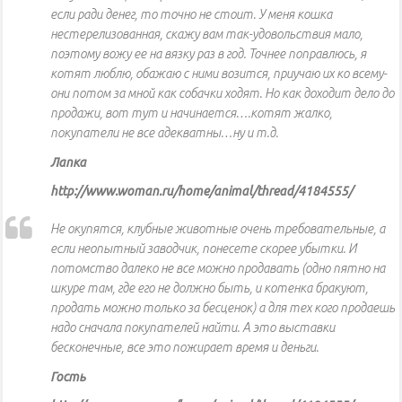
если ради денег, то точно не стоит. У меня кошка
нестерелизованная, скажу вам так-удовольствия мало,
поэтому вожу ее на вязку раз в год. Точнее поправлюсь, я
котят люблю, обажаю с ними возится, приучаю их ко всему-
они потом за мной как собачки ходят. Но как доходит дело до
продажи, вот тут и начинается….котят жалко,
покупатели не все адекватны…ну и т.д.
Лапка
http://www.woman.ru/home/animal/thread/4184555/
Не окупятся, клубные животные очень требовательные, а
если неопытный заводчик, понесете скорее убытки. И
потомство далеко не все можно продавать (одно пятно на
шкуре там, где его не должно быть, и котенка бракуют,
продать можно только за бесценок) а для тех кого продаешь
надо сначала покупателей найти. А это выставки
бесконечные, все это пожирает время и деньги.
Гость