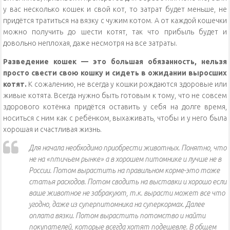
у вас несколько кошек и свой кот, то затрат будет меньше, не
придётся тратиться на вязку с чужим котом. А от каждой кошечки
можно получить до шести котят, так что прибыль будет и
довольно неплохая, даже несмотря на все затраты.
Разведение кошек — это большая обязанность, нельзя
просто свести свою кошку и сидеть в ожидании выросших
котят.
К сожалению, не всегда у кошки рождаются здоровые или
живые котята. Всегда нужно быть готовым к тому, что не совсем
здорового котёнка придётся оставить у себя на долге время,
носиться с ним как с ребёнком, выхаживать, чтобы и у него была
хорошая и счастливая жизнь.
Для начала необходимо приобрести животных. Понятно, что
не на «птичьем рынке» а в хорошем питомнике и лучше не в
России. Потом вырастить на правильном корме-это тоже
статья расходов. Потом сводить на выставки и хорошо если
ваше животное не забракуют, т.к. вырасти может все что
угодно, даже из суперпитомника на суперкормах. Далее
оплата вязки. Потом вырастить потомство и найти
покупателей, которые всегда хотят подешевле. В общем