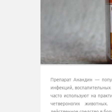
Препарат Анандин — попу
инфекций, воспалительных 
часто используют на прак
четвероногих животных.
действенное средство в бор