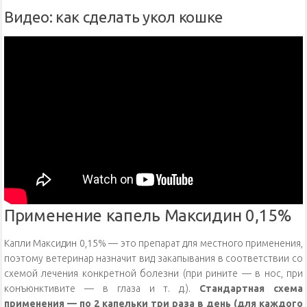
Видео: как сделать укол кошке
Применение капель Максидин 0,15%
Капли Максидин 0,15% — это препарат для местного применения,
поэтому ветеринар назначит вид закапывания в соответствии со
схемой лечения конкретной болезни (при рините — в нос, при
конъюнктивите — в глаза и т. д.).
Стандартная схема
применения — по 2 капельки три раза в день (для каждого