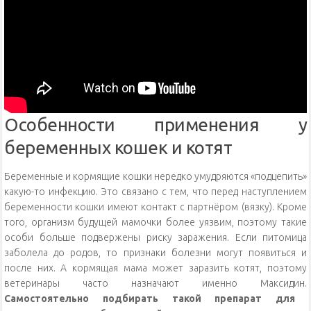
Особенности применения у
беременных кошек и котят
Беременные и кормящие кошки нередко умудряются «подцепить»
какую-то инфекцию. Это связано с тем, что перед наступлением
беременности кошки имеют контакт с партнёром (вязку). Кроме
того, организм будущей мамочки более уязвим, поэтому такие
особи больше подвержены риску заражения. Если питомица
заболела до родов, то признаки болезни могут появиться и
после них. А кормящая мама может заразить котят, поэтому
ветеринары часто назначают именно Максидин.
Самостоятельно подбирать такой препарат для