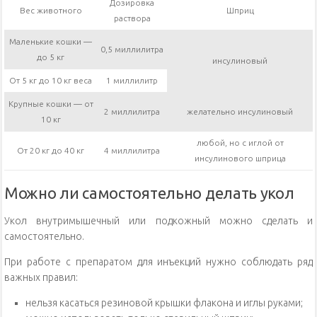
Дозировка
Вес животного
Шприц
раствора
Маленькие кошки —
0,5 миллилитра
до 5 кг
инсулиновый
От 5 кг до 10 кг веса
1 миллилитр
Крупные кошки — от
2 миллилитра
желательно инсулиновый
10 кг
любой, но с иглой от
От 20 кг до 40 кг
4 миллилитра
инсулинового шприца
Можно ли самостоятельно делать укол
Укол внутримышечный или подкожный можно сделать и
самостоятельно.
При работе с препаратом для инъекций нужно соблюдать ряд
важных правил:
нельзя касаться резиновой крышки флакона и иглы руками;