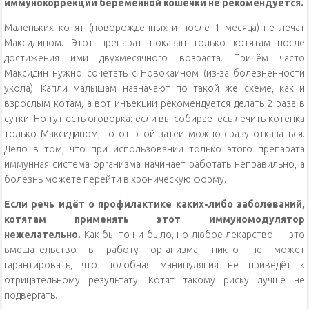
иммунокоррекции беременной кошечки не рекомендуется.
Маленьких котят (новорождённых и после 1 месяца) не лечат
Максидином. Этот препарат показан только котятам после
достижения ими двухмесячного возраста. Причём часто
Максидин нужно сочетать с Новокаином (из-за болезненности
укола). Капли малышам назначают по такой же схеме, как и
взрослым котам, а вот инъекции рекомендуется делать 2 раза в
сутки. Но тут есть оговорка: если вы собираетесь лечить котёнка
только Максидином, то от этой затеи можно сразу отказаться.
Дело в том, что при использовании только этого препарата
иммунная система организма начинает работать неправильно, а
болезнь можете перейти в хроническую форму.
Если речь идёт о профилактике каких-либо заболеваний,
котятам применять этот иммуномодулятор
нежелательно.
Как бы то ни было, но любое лекарство — это
вмешательство в работу организма, никто не может
гарантировать, что подобная манипуляция не приведёт к
отрицательному результату. Котят такому риску лучше не
подвергать.