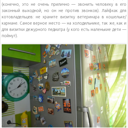
(конечно, это не очень прилично — звонить человеку в его
законный выходной, но он не против звонков). Лайфхак для
котовладельцев: не храните визитку ветеринара в кошельке/
кармане. Самое верное место — на холодильнике, так же, как и
для визитки дежурного педиатра (у кого есть маленькие дети —
поймут).