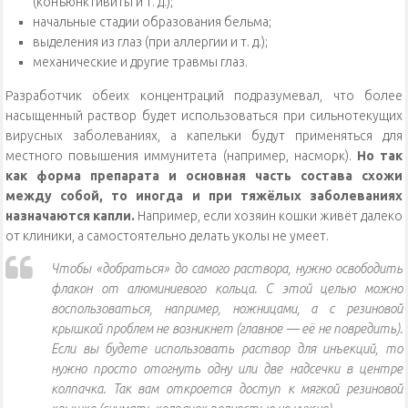
(конъюнктивиты и т. д.);
начальные стадии образования бельма;
выделения из глаз (при аллергии и т. д.);
механические и другие травмы глаз.
Разработчик обеих концентраций подразумевал, что более
насыщенный раствор будет использоваться при сильнотекущих
вирусных заболеваниях, а капельки будут применяться для
местного повышения иммунитета (например, насморк).
Но так
как форма препарата и основная часть состава схожи
между собой, то иногда и при тяжёлых заболеваниях
назначаются капли.
Например, если хозяин кошки живёт далеко
от клиники, а самостоятельно делать уколы не умеет.
Чтобы «добраться» до самого раствора, нужно освободить
флакон от алюминиевого кольца. С этой целью можно
воспользоваться, например, ножницами, а с резиновой
крышкой проблем не возникнет (главное — её не повредить).
Если вы будете использовать раствор для инъекций, то
нужно просто отогнуть одну или две надсечки в центре
колпачка. Так вам откроется доступ к мягкой резиновой