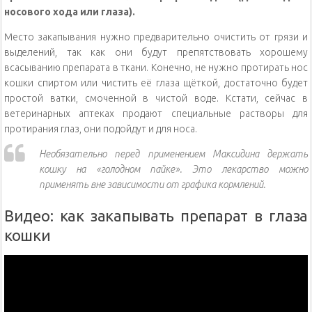
носового хода или глаза).
Место закапывания нужно предварительно очистить от грязи и
выделений, так как они будут препятствовать хорошему
всасыванию препарата в ткани. Конечно, не нужно протирать нос
кошки спиртом или чистить её глаза щёткой, достаточно будет
простой ватки, смоченной в чистой воде. Кстати, сейчас в
ветеринарных аптеках продают специальные растворы для
протирания глаз, они подойдут и для носа.
Необязательно перед применением Максидина держать
кошку на «голодном пайке». Это лекарство можно
применять вне зависимости от графика кормлений.
Видео: как закапывать препарат в глаза
кошки