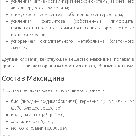
усилением активности лимфатической системы, за счёт чего
активизируются лимфоциты;
стимулированием синтеза собственного интерферона;
усилением фагоцитоза (собственные лимфоциты
поглощают и подавляют очаги воспаления, инородные белки
и клетки вирусов);
ускорением окислительного метаболизма (клеточного
дыхания).
Другими словами, действующее вещество Максидина, попадая в
кровь, «заставляет» организм бороться с враждебными клетками.
Состав Максидина
В состав препарата входят следующие компоненты:
бис (пиридин-2,6-дикарбоксилат) германия 1,5 мг или 4 мг
(действующее вещество);
вода для инъекций до 1 мл;
хлорид натрия 5,5 мг;
моноэтаноламин 0,00008 мл.