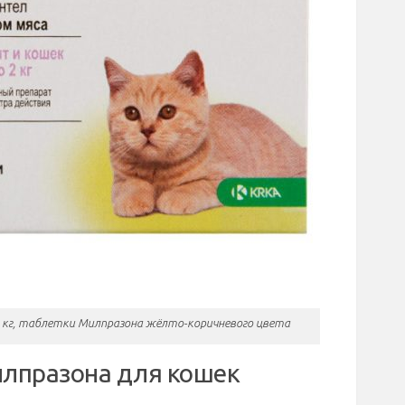
2 кг, таблетки Милпразона жёлто-коричневого цвета
илпразона для кошек