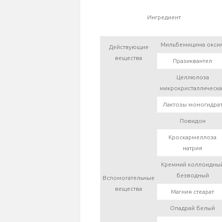
Ингредиент
Мильбемицима окси
Действующие
вещества
Празиквантел
Целлюлоза
микрокристаллическ
Лактозы моногидра
Повидон
Кроскармеллоза
натрия
Кремний коллоидны
безводный
Вспомогательные
вещества
Магния стеарат
Опадрай белый