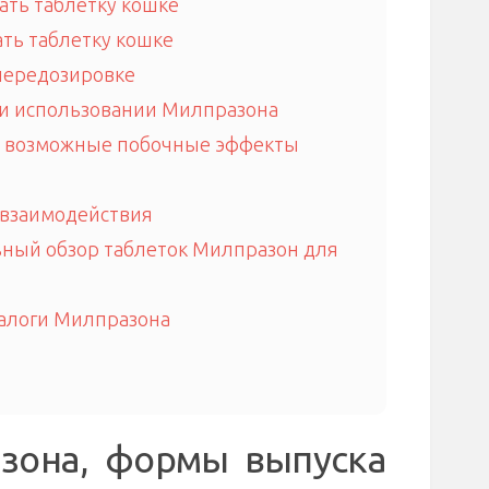
ать таблетку кошке
ать таблетку кошке
передозировке
ри использовании Милпразона
и возможные побочные эффекты
взаимодействия
ьный обзор таблеток Милпразон для
алоги Милпразона
зона, формы выпуска