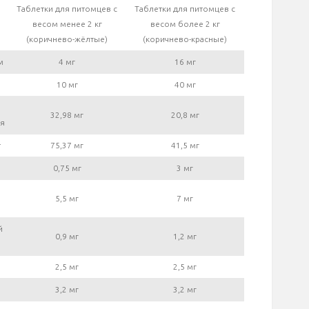
Таблетки для питомцев с
Таблетки для питомцев с
весом менее 2 кг
весом более 2 кг
(коричнево-жёлтые)
(коричнево-красные)
м
4 мг
16 мг
10 мг
40 мг
32,98 мг
20,8 мг
ая
т
75,37 мг
41,5 мг
0,75 мг
3 мг
5,5 мг
7 мг
й
0,9 мг
1,2 мг
2,5 мг
2,5 мг
3,2 мг
3,2 мг