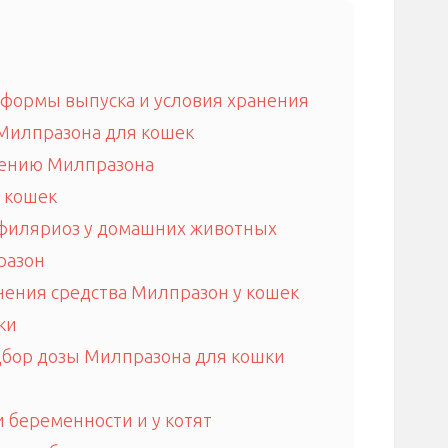
 формы выпуска и условия хранения
 Милпразона для кошек
нению Милпразона
 кошек
филяриоз у домашних животных
разон
ения средства Милпразон у кошек
ки
дбор дозы Милпразона для кошки
беременности и у котят