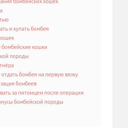
ания бомбейских кошек
а
стью
ать и купать бомбея
кошек
 бомбейские кошки
ской породы
тнёра
 отдать бомбея на первую вязку
изация бомбеев
ивать за питомцем после операции
инусы бомбейской породы