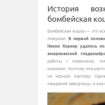
История воз
бомбейская ко
Бомбейская кошка — это ис
Америки.
В первой полов
Никки Хорнер удалось по
американской гладкошёр
работы с сиамскими, ги
кошками, поэтому она расс
на чёрную пантеру. Одн
ожиданий заводчицы, и она