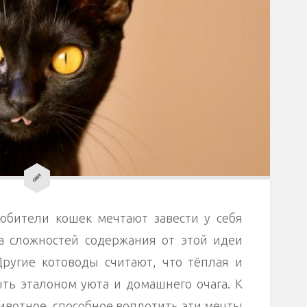
бители кошек мечтают завести у себя
за сложностей содержания от этой идеи
Другие котоводы считают, что тёплая и
ь эталоном уюта и домашнего очага. К
животное, способное воплотить эти мечты