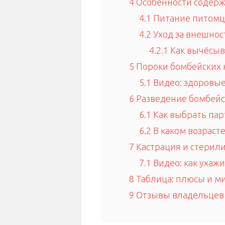
4
Особенности содерж
4.1
Питание питомц
4.2
Уход за внешно
4.2.1
Как вычёсыв
5
Пороки бомбейских 
5.1
Видео: здоровые
6
Разведение бомбей
6.1
Как выбрать пар
6.2
В каком возрасте
7
Кастрация и стерил
7.1
Видео: как ухаж
8
Таблица: плюсы и м
9
Отзывы владельцев