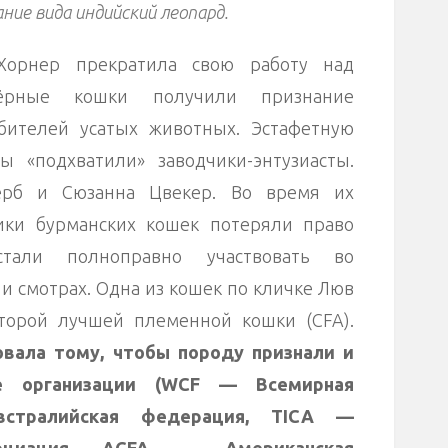
ние вида индийский леопард.
Хорнер прекратила свою работу над
чёрные кошки получили признание
бителей усатых животных. Эстафетную
 «подхватили» заводчики-энтузиасты.
Херб и Сюзанна Цвекер. Во время их
ики бурманских кошек потеряли право
тали полноправно участвовать во
и смотрах. Одна из кошек по кличке Люв
торой лучшей племенной кошки (CFA).
вала тому, чтобы породу признали и
ые организации (WCF — Всемирная
стралийская федерация, TICA —
социация, ACFA — Американская