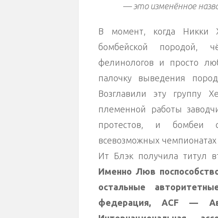
— это изменённое назва
В момент, когда Никки 
бомбейской породой, 
фелинологов и просто лю
палочку выведения породы
Возглавили эту группу 
племенной работы заводч
протестов, и бомбеи с
всевозможных чемпионатах 
Ит Блэк получила титул в
Именно Люв поспособство
остальные авторитетн
федерация, ACF — Ав
Интернациональная ас