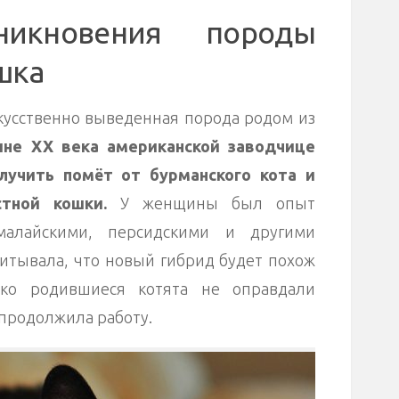
никновения породы
шка
кусственно выведенная порода родом из
ине XX века американской заводчице
лучить помёт от бурманского кота и
стной кошки.
У женщины был опыт
малайскими, персидскими и другими
читывала, что новый гибрид будет похож
ако родившиеся котята не оправдали
 продолжила работу.