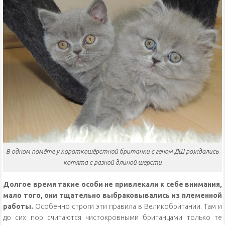
В одном помёте у короткошёрстной британки с геном ДШ рождались
котята с разной длиной шерсти
Долгое время такие особи не привлекали к себе внимания,
мало того, они тщательно выбраковывались из племенной
работы.
Особенно строги эти правила в Великобритании. Там и
до сих пор считаются чистокровными британцами только те