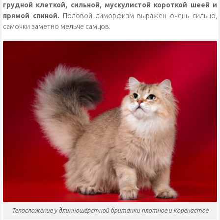
грудной клеткой, сильной, мускулистой короткой шеей и
прямой спиной.
Половой диморфизм выражен очень сильно,
самочки заметно мельче самцов.
Телосложение у длинношёрстной британки плотное и коренастое