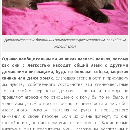
Длинношёрстные британцы отличаются флегматичным, спокойным
характером
Однако необщительными их никак назвать нельзя, потому
как они с лёгкостью находят общий язык с другими
домашними питомцами, будь то большая собака, морская
свинка или даже хомяк.
Благодаря степенности и присущему
им чувству собственного достоинства эти длинношёрстные
кошки стойко переносят детские шалости и никогда не
проявляют агрессии по отношению к кому бы то ни было. К
маленьким детям относятся очень терпимо, хотя и не любят
чрезмерного тисканья, таскания на руках и повышенного
внимания к своей персоне. Если их очень допекут, то они
спокойно и с достоинством удалятся из комнаты. Как истинные
англичане, они интеллигенты, умны, сдержанны, воспитанны и