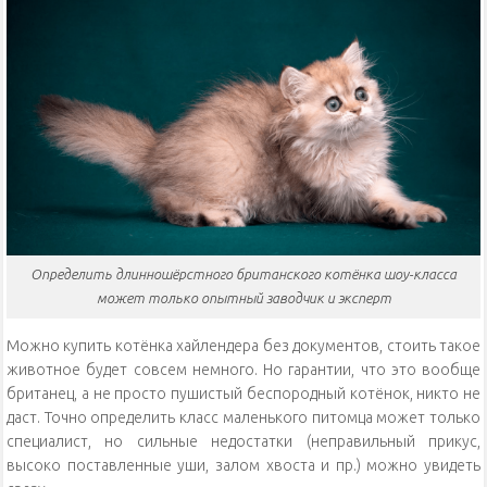
Определить длинношёрстного британского котёнка шоу-класса
может только опытный заводчик и эксперт
Можно купить котёнка хайлендера без документов, стоить такое
животное будет совсем немного. Но гарантии, что это вообще
британец, а не просто пушистый беспородный котёнок, никто не
даст. Точно определить класс маленького питомца может только
специалист, но сильные недостатки (неправильный прикус,
высоко поставленные уши, залом хвоста и пр.) можно увидеть