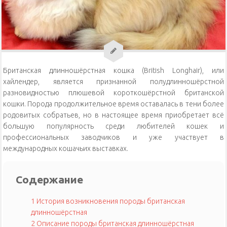
Уход за кошками
Уход за собаками
Физиология кошек
Британская длинношёрстная кошка (British Longhair), или
хайлендер, является признанной полудлинношёрстной
разновидностью плюшевой короткошёрстной британской
кошки. Порода продолжительное время оставалась в тени более
родовитых собратьев, но в настоящее время приобретает всё
большую популярность среди любителей кошек и
профессиональных заводчиков и уже участвует в
международных кошачьих выставках.
Содержание
1
История возникновения породы британская
длинношёрстная
2
Описание породы британская длинношёрстная