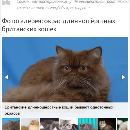
Самым распространённым у длинношёрстной британской
кошки считается голубой окрас шерсти.
Фотогалерея: окрас длинношёрстных
британских кошек
Британские длинношёрстные кошки бывают однотонных
окрасов