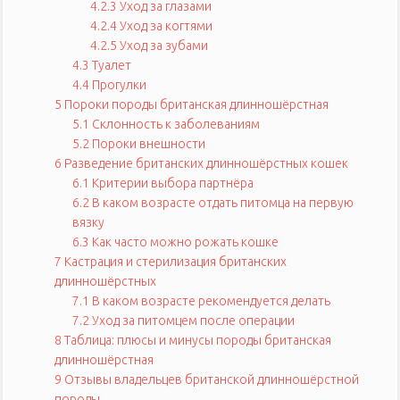
4.2.3
Уход за глазами
4.2.4
Уход за когтями
4.2.5
Уход за зубами
4.3
Туалет
4.4
Прогулки
5
Пороки породы британская длинношёрстная
5.1
Склонность к заболеваниям
5.2
Пороки внешности
6
Разведение британских длинношёрстных кошек
6.1
Критерии выбора партнёра
6.2
В каком возрасте отдать питомца на первую
вязку
6.3
Как часто можно рожать кошке
7
Кастрация и стерилизация британских
длинношёрстных
7.1
В каком возрасте рекомендуется делать
7.2
Уход за питомцем после операции
8
Таблица: плюсы и минусы породы британская
длинношёрстная
9
Отзывы владельцев британской длинношёрстной
породы