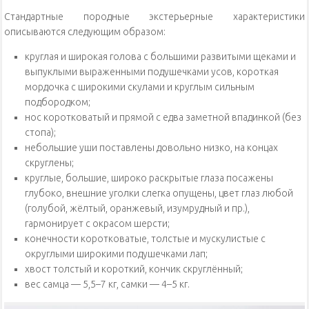
Стандартные породные экстерьерные характеристики
описываются следующим образом:
круглая и широкая голова с большими развитыми щеками и
выпуклыми выраженными подушечками усов, короткая
мордочка с широкими скулами и круглым сильным
подбородком;
нос коротковатый и прямой с едва заметной впадинкой (без
стопа);
небольшие уши поставлены довольно низко, на концах
скруглены;
круглые, большие, широко раскрытые глаза посажены
глубоко, внешние уголки слегка опущены, цвет глаз любой
(голубой, жёлтый, оранжевый, изумрудный и пр.),
гармонирует с окрасом шерсти;
конечности коротковатые, толстые и мускулистые с
округлыми широкими подушечками лап;
хвост толстый и короткий, кончик скруглённый;
вес самца — 5,5–7 кг, самки — 4–5 кг.