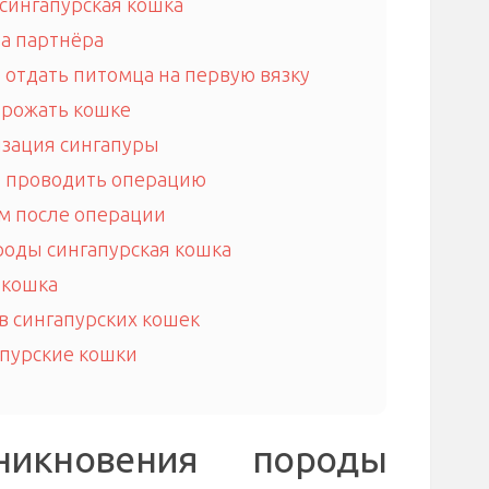
сингапурская кошка
а партнёра
 отдать питомца на первую вязку
 рожать кошке
изация сингапуры
е проводить операцию
м после операции
оды сингапурская кошка
 кошка
 сингапурских кошек
апурские кошки
никновения породы