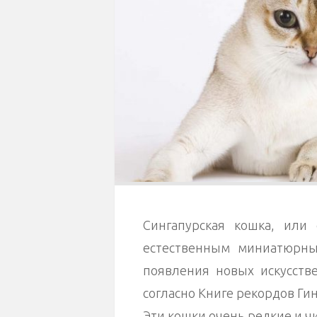
Сингапурская кошка, или с
естественным миниатюрны
появления новых искусств
согласно Книге рекордов Гин
Эти кошки очень редкие и ч