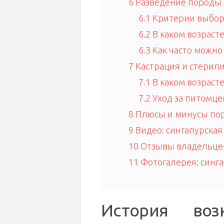
6
Разведение породы 
6.1
Критерии выбор
6.2
В каком возрасте
6.3
Как часто можно
7
Кастрация и стерил
7.1
В каком возраст
7.2
Уход за питомце
8
Плюсы и минусы пор
9
Видео: сингапурская
10
Отзывы владельцев
11
Фотогалерея: синг
История воз