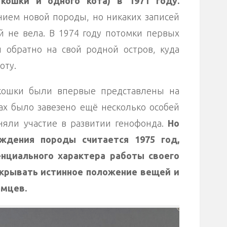
кошки и одного кота) в 1971 году.
ием новой породы, но никаких записей
й не вела. В 1974 году потомки первых
 обратно на свой родной остров, куда
оту.
кошки были впервые представлены на
дах было завезено ещё несколько особей
няли участие в развитии генофонда.
Но
ждения породы считается 1975 год,
енциального характера работы своего
скрывать истинное положение вещей и
омцев.