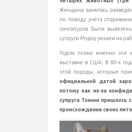
четырёх животных (три 
Женщина занялась разведен
по поводу учёта спаривани
сингапуров были вывезены
супруги Мэдоу уехали на раб
Годом позже именно эти 
выставке в США. В 80-х го
этой породы, которые при
официальной датой заро
потому как из-за конфид
супруга Томми пришлось 
происхождение своих пит