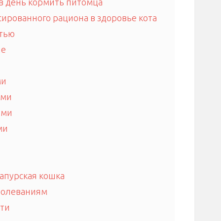
 в день кормить питомца
ированного рациона в здоровье кота
стью
ие
ми
ами
ями
ми
апурская кошка
болеваниям
ти