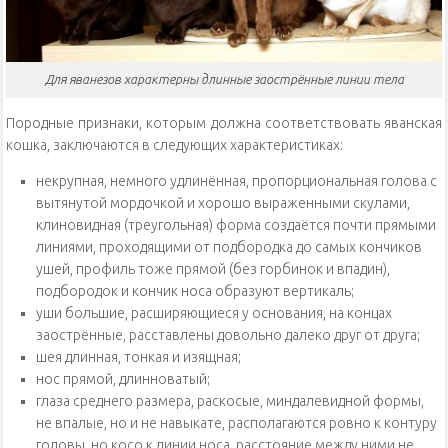
Для яванезов характерны длинные заострённые линии тела
Породные признаки, которым должна соответствовать яванская
кошка, заключаются в следующих характеристиках:
некрупная, немного удлинённая, пропорциональная голова с
вытянутой мордочкой и хорошо выраженными скулами,
клиновидная (треугольная) форма создаётся почти прямыми
линиями, проходящими от подбородка до самых кончиков
ушей, профиль тоже прямой (без горбинок и впадин),
подбородок и кончик носа образуют вертикаль;
уши большие, расширяющиеся у основания, на концах
заострённые, расставлены довольно далеко друг от друга;
шея длинная, тонкая и изящная;
нос прямой, длинноватый;
глаза среднего размера, раскосые, миндалевидной формы,
не впалые, но и не навыкате, располагаются ровно к контуру
головы, но косо к линии носа, расстояние между ними не