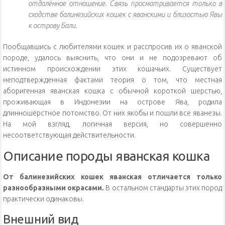
отдалённое отношение. Связь просматривается только в
сходстве балинезийских кошек с яванскими и близостью Явы
к острову Бали.
Пообщавшись с любителями кошек и расспросив их о яванской
породе, удалось выяснить, что они и не подозревают об
истинном происхождении этих кошачьих. Существует
неподтвержденная фактами теория о том, что местная
аборигенная яванская кошка с обычной короткой шерстью,
проживающая в Индонезии на острове Ява, родила
длинношёрстное потомство. От них якобы и пошли все яванезы.
На мой взгляд, логичная версия, но совершенно
несоответствующая действительности.
Описание породы яванская кошка
От балинезийских кошек яванская отличается только
разнообразными окрасами.
В остальном стандарты этих пород
практически одинаковы.
Внешний вид