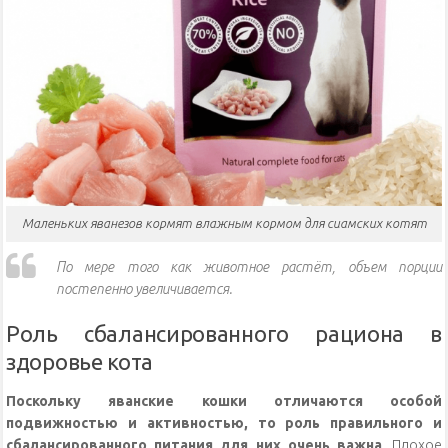
Маленьких яванезов кормят влажным кормом для сиамских котят
По мере того как животное растёт, объем порции
постепенно увеличивается.
Роль сбалансированного рациона в
здоровье кота
Поскольку яванские кошки отличаются особой
подвижностью и активностью, то роль правильного и
сбалансированного питания для них очень важна
. Плохое