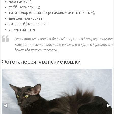
черепаховый;
тэбби (отметины);
пати-колор (белый с черепаховым или пятнистым);
шейдед (мраморный);
тигровый (полосатый);
дымчатый и т. д.
Несмотря на довольно длинный шерстяной покров, яванские
кошки считаются гипоаллергенными и могут содержаться в
домах, где живут аллергики.
Фотогалерея: яванские кошки