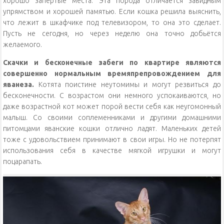
хорошо запертые места. Эта порода отличается завидным
упрямством и хорошей памятью. Если кошка решила выяснить,
что лежит в шкафчике под телевизором, то она это сделает.
Пусть не сегодня, но через неделю она точно добьётся
желаемого.
Скачки и бесконечные забеги по квартире являются
совершенно нормальным времяпрепровождением для
яванеза.
Котята поистине неутомимы и могут резвиться до
бесконечности. С возрастом они немного успокаиваются, но
даже возрастной кот может порой вести себя как неугомонный
малыш. Со своими соплеменниками и другими домашними
питомцами яванские кошки отлично ладят. Маленьких детей
тоже с удовольствием принимают в свои игры. Но не потерпят
использования себя в качестве мягкой игрушки и могут
поцарапать.