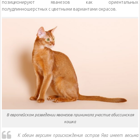
позиционируют яванезов как ориентальных
полудлинношерстных с цветными вариантами окрасов.
В европейском разведении яванезов принимала участие абиссинская
кошка
К обеим версиям происхождения остров Ява имеет весьма