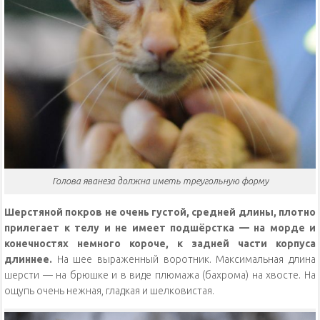
Голова яванеза должна иметь треугольную форму
Шерстяной покров не очень густой, средней длины, плотно
прилегает к телу и не имеет подшёрстка — на морде и
конечностях немного короче, к задней части корпуса
длиннее.
На шее выраженный воротник. Максимальная длина
шерсти — на брюшке и в виде плюмажа (бахрома) на хвосте. На
ощупь очень нежная, гладкая и шелковистая.