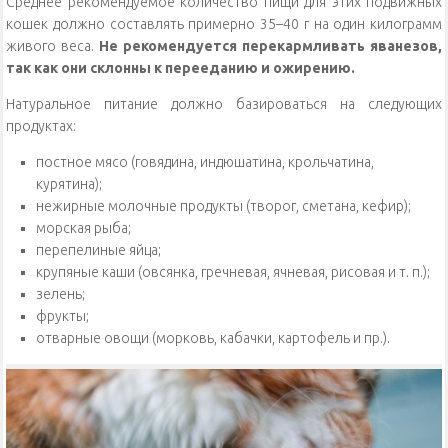
Среднее рекомендуемое количество пищи для этих подвижных
кошек должно составлять примерно 35–40 г на один килограмм
живого веса.
Не рекомендуется перекармливать яванезов,
так как они склонны к перееданию и ожирению.
Натуральное питание должно базироваться на следующих
продуктах:
постное мясо (говядина, индюшатина, крольчатина,
курятина);
нежирные молочные продукты (творог, сметана, кефир);
морская рыба;
перепелиные яйца;
крупяные каши (овсянка, гречневая, ячневая, рисовая и т. п.);
зелень;
фрукты;
отварные овощи (морковь, кабачки, картофель и пр.).