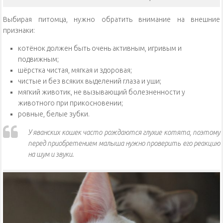
Выбирая питомца, нужно обратить внимание на внешние
признаки:
котёнок должен быть очень активным, игривым и
подвижным;
шёрстка чистая, мягкая и здоровая;
чистые и без всяких выделений глаза и уши;
мягкий животик, не вызывающий болезненности у
животного при прикосновении;
ровные, белые зубки.
У яванских кошек часто рождаются глухие котята, поэтому
перед приобретением малыша нужно проверить его реакцию
на шум и звуки.