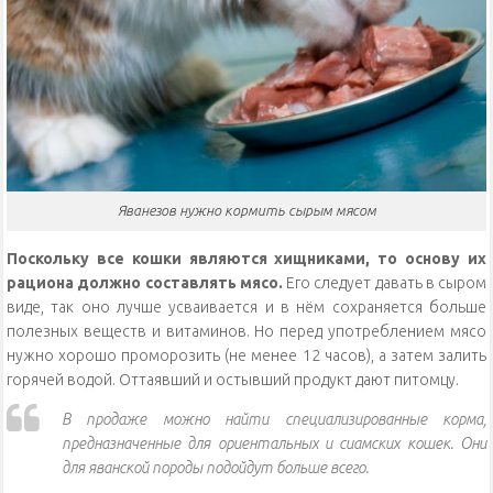
Яванезов нужно кормить сырым мясом
Поскольку все кошки являются хищниками, то основу их
рациона должно составлять мясо.
Его следует давать в сыром
виде, так оно лучше усваивается и в нём сохраняется больше
полезных веществ и витаминов. Но перед употреблением мясо
нужно хорошо проморозить (не менее 12 часов), а затем залить
горячей водой. Оттаявший и остывший продукт дают питомцу.
В продаже можно найти специализированные корма,
предназначенные для ориентальных и сиамских кошек. Они
для яванской породы подойдут больше всего.