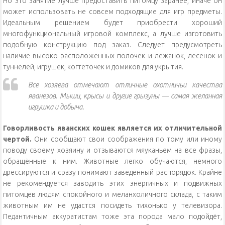
Но это занятие лучше предоставить питомцу заранее, иначе он
может использовать не совсем подходящие для игр предметы.
Идеальным решением будет приобрести хороший
многофункциональный игровой комплекс, а лучше изготовить
подобную конструкцию под заказ. Следует предусмотреть
наличие высоко расположенных полочек и лежанок, лесенок и
туннелей, игрушек, когтеточек и домиков для укрытия.
Все хозяева отмечают отличные охотничьи качества
яванезов. Мыши, крысы и другие грызуны — самая желанная
игрушка и добыча.
Говорливость яванских кошек является их отличительной
чертой.
Они сообщают свои соображения по тому или иному
поводу своему хозяину и отзываются мяуканьем на все фразы,
обращённые к ним. Животные легко обучаются, немного
дрессируются и сразу понимают заведённый распорядок. Крайне
не рекомендуется заводить этих энергичных и подвижных
питомцев людям спокойного и меланхоличного склада, с таким
животным им не удастся посидеть тихонько у телевизора.
Педантичным аккуратистам тоже эта порода мало подойдёт,