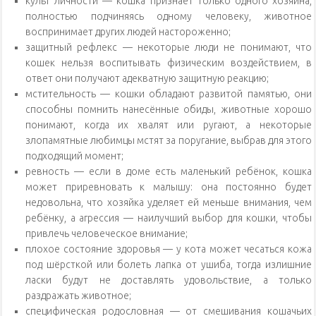
культ личности — кошка признаёт только одного хозяина,
полностью подчиняясь одному человеку, животное
воспринимает других людей настороженно;
защитный рефлекс — некоторые люди не понимают, что
кошек нельзя воспитывать физическим воздействием, в
ответ они получают адекватную защитную реакцию;
мстительность — кошки обладают развитой памятью, они
способны помнить нанесённые обиды, животные хорошо
понимают, когда их хвалят или ругают, а некоторые
злопамятные любимцы мстят за поругание, выбрав для этого
подходящий момент;
ревность — если в доме есть маленький ребёнок, кошка
может приревновать к малышу: она постоянно будет
недовольна, что хозяйка уделяет ей меньше внимания, чем
ребёнку, а агрессия — наилучший выбор для кошки, чтобы
привлечь человеческое внимание;
плохое состояние здоровья — у кота может чесаться кожа
под шёрсткой или болеть лапка от ушиба, тогда излишние
ласки будут не доставлять удовольствие, а только
раздражать животное;
специфическая родословная — от смешивания кошачьих