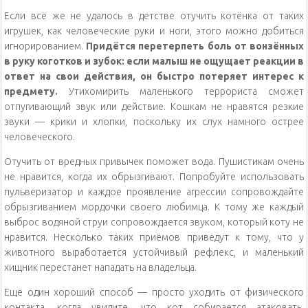
Если всё же не удалось в детстве отучить котёнка от таких
игрушек, как человеческие руки и ноги, этого можно добиться
игнорированием.
Придётся перетерпеть боль от вонзённых
в руку коготков и зубок: если малыш не ощущает реакции в
ответ на свои действия, он быстро потеряет интерес к
предмету.
Утихомирить маленького террориста сможет
отпугивающий звук или действие. Кошкам не нравятся резкие
звуки — крики и хлопки, поскольку их слух намного острее
человеческого.
Отучить от вредных привычек поможет вода. Пушистикам очень
не нравится, когда их обрызгивают. Попробуйте использовать
пульверизатор и каждое проявление агрессии сопровождайте
обрызгиванием мордочки своего любимца. К тому же каждый
выброс водяной струи сопровождается звуком, который коту не
нравится. Несколько таких приёмов приведут к тому, что у
животного выработается устойчивый рефлекс, и маленький
хищник перестанет нападать на владельца.
Ещё один хороший способ — просто уходить от физического
контакта, когда увидите, что кот собирается атаковать.