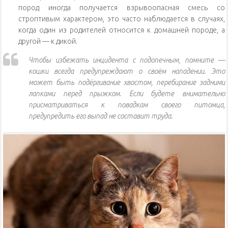
пород иногда получается взрывоопасная смесь со
строптивым характером, это часто наблюдается в случаях,
когда один из родителей относится к домашней породе, а
другой — к дикой.
Чтобы избежать инцидента с подопечным, помните —
кошки всегда предупреждают о своём нападении. Это
может быть подёргивание хвостом, перебирание задними
лапками перед прыжком. Если будете внимательно
присматриваться к повадкам своего питомца,
предупредить его выпад не составит труда.