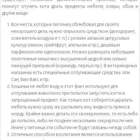
помогут отучить кота драть предметы мебели, ковры, обои и
другие вещи:
Все места, которые питомец облюбовал для своего
нехорошего дела, нужно опрыскать средством (дезодорант,
освежитель воздуха и т. п.) с резким запахом цитрусовых
культур (лимон, грейпфрут, апельсин и пр.), дешёвым
парфюмом или одеколоном. Можно развешать небольшие
полотняные мешочки с высушенной цедрой или сильно
пахнущей приправой (кориандр, перец и пр.). В ветеринарных
магазинах есть специальные отпугивающие средства: Апи
Сан, Био Вакс и пр.
Кошачьи не любят воду и этот факт используют для
отпугивания животного при попытке запустить когти в
запрещённый предмет. Как только кот соберётся царапать
мебель нужно сразу же распылить ему жидкость прямо в
морду. Крайне важно делать это своевременно, то есть либо
до попытки, либо не позднее нескольких секунд после неё.
Иначе у питомца эти события не будут связаны между собой.
Отличным способом воспитания является использование