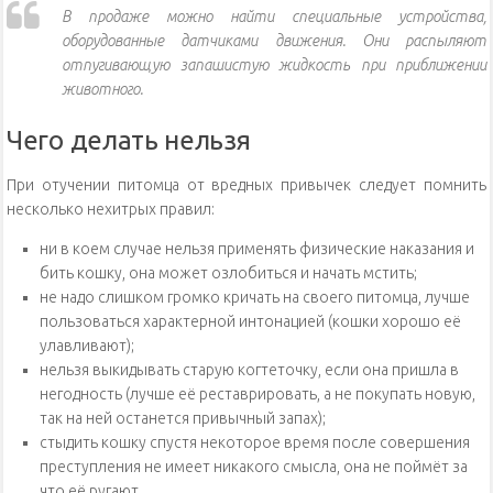
В продаже можно найти специальные устройства,
оборудованные датчиками движения. Они распыляют
отпугивающую запашистую жидкость при приближении
животного.
Чего делать нельзя
При отучении питомца от вредных привычек следует помнить
несколько нехитрых правил:
ни в коем случае нельзя применять физические наказания и
бить кошку, она может озлобиться и начать мстить;
не надо слишком громко кричать на своего питомца, лучше
пользоваться характерной интонацией (кошки хорошо её
улавливают);
нельзя выкидывать старую когтеточку, если она пришла в
негодность (лучше её реставрировать, а не покупать новую,
так на ней останется привычный запах);
стыдить кошку спустя некоторое время после совершения
преступления не имеет никакого смысла, она не поймёт за
что её ругают.