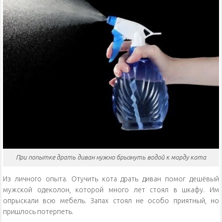
При попытке драть диван нужно брызнуть водой к морду кота
Из личного опыта. Отучить кота драть диван помог дешёвый
мужской одеколон, которой много лет стоял в шкафу. Им
опрыскали всю мебель. Запах стоял не особо приятный, но
пришлось потерпеть.