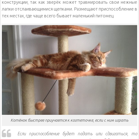
конструкции, так как зверёк может травмировать свои нежные
лапки отслаивающимися щепками. Размещают приспособление в
тех местах, где чаще всего бывает маленький питомец.
Котёнок быстрее приучается к когтеточке, если с ним играть
Если приспособление будет падать или сдвигаться, то