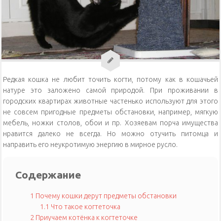
Уход за кошками
Уход за собаками
Физиология кошек
Редкая кошка не любит точить когти, потому как в кошачьей
натуре это заложено самой природой. При проживании в
городских квартирах животные частенько используют для этого
не совсем пригодные предметы обстановки, например, мягкую
мебель, ножки столов, обои и пр. Хозяевам порча имущества
нравится далеко не всегда. Но можно отучить питомца и
направить его неукротимую энергию в мирное русло.
Содержание
1
Почему кошки дерут предметы обстановки
1.1
Что такое когтеточка
2
Приучаем котёнка к когтеточке