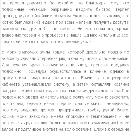
реагировал довольно беспокойно, но благодаря тому, что
подкожные инъекции разрешено вводить быстро, терпел
процедуру достойнейшим образом. Укол выполняла в холку, т. к.
котик был лежачий и даже при всем желании получить доступ к
паховой складке я бы не смогла. Ничего сложного, кроме
душевных терзаний, в процессе не нашла. Однако капельница всё-
таки отличается от простой постановки укола.
У моих знакомых жила кошка, которой довольно поздно по
возрасту сделали стерилизацию, и она мучилась осложнениями.
Для лечения врачи назначили капельницу, препарат вводился
подкожно. Процедура осуществлялась в клинике, однако в
присутствии владельца животного. Врачи в процедурном
кабинете устанавливали систему, а затем оставляли хозяина
наедине с животным ожидать окончания введения лекарства. При
подкожном введении капельницы в холку иглу можно закрепить
пластырем, однако из-за шерсти она держится ненадёжно,
поэтому владелец должен придерживать трубку рукой. Благо,
кошка моих знакомых имела спокойный темперамент и не
вертелась в руках, плюс больное животное по умолчанию более
вялое и податливое в ответ на волю хозяина. Ближе к середине