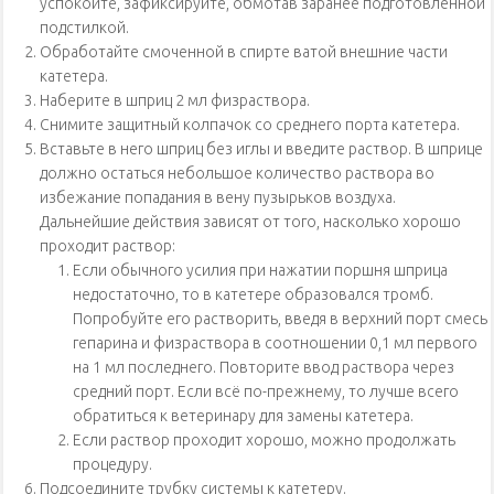
успокойте, зафиксируйте, обмотав заранее подготовленной
подстилкой.
Обработайте смоченной в спирте ватой внешние части
катетера.
Наберите в шприц 2 мл физраствора.
Снимите защитный колпачок со среднего порта катетера.
Вставьте в него шприц без иглы и введите раствор. В шприце
должно остаться небольшое количество раствора во
избежание попадания в вену пузырьков воздуха.
Дальнейшие действия зависят от того, насколько хорошо
проходит раствор:
Если обычного усилия при нажатии поршня шприца
недостаточно, то в катетере образовался тромб.
Попробуйте его растворить, введя в верхний порт смесь
гепарина и физраствора в соотношении 0,1 мл первого
на 1 мл последнего. Повторите ввод раствора через
средний порт. Если всё по-прежнему, то лучше всего
обратиться к ветеринару для замены катетера.
Если раствор проходит хорошо, можно продолжать
процедуру.
Подсоедините трубку системы к катетеру.