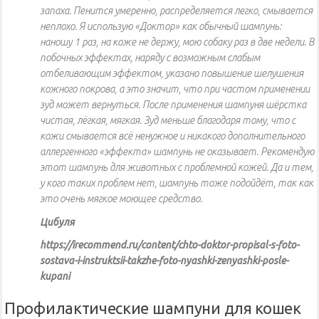
запаха. Пенится умеренно, распределяется легко, смывается
неплохо. Я использую «Доктор» как обычный шампунь:
наношу 1 раз, на коже не держу, мою собаку раз в две недели. В
побочных эффектах, наряду с возможным слабым
отбеливающим эффектом, указано повышение шелушения
кожного покрова, а это значит, что при частом применении
зуд может вернуться. После применения шампуня шёрстка
чистая, лёгкая, мягкая. Зуд меньше благодаря тому, что с
кожи смывается всё ненужное и никакого дополнительного
аллергенного «эффекта» шампунь не оказывает. Рекомендую
этот шампунь для животных с проблемной кожей. Да и тем,
у кого таких проблем нет, шампунь тоже подойдёт, так как
это очень мягкое моющее средство.
Цибуля
https://irecommend.ru/content/chto-doktor-propisal-s-foto-
sostava-i-instruktsii-takzhe-foto-nyashki-zenyashki-posle-
kupani
Профилактические шампуни для кошек