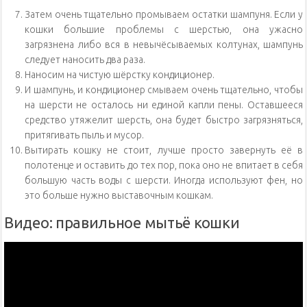
Затем очень тщательно промываем остатки шампуня. Если у
кошки большие проблемы с шерстью, она ужасно
загрязнена либо вся в невычёсываемых колтунах, шампунь
следует наносить два раза.
Наносим на чистую шёрстку кондиционер.
И шампунь, и кондиционер смываем очень тщательно, чтобы
на шерсти не осталось ни единой капли пены. Оставшееся
средство утяжелит шерсть, она будет быстро загрязняться,
притягивать пыль и мусор.
Вытирать кошку не стоит, лучше просто завернуть её в
полотенце и оставить до тех пор, пока оно не впитает в себя
большую часть воды с шерсти. Иногда используют фен, но
это больше нужно выставочным кошкам.
Видео: правильное мытьё кошки