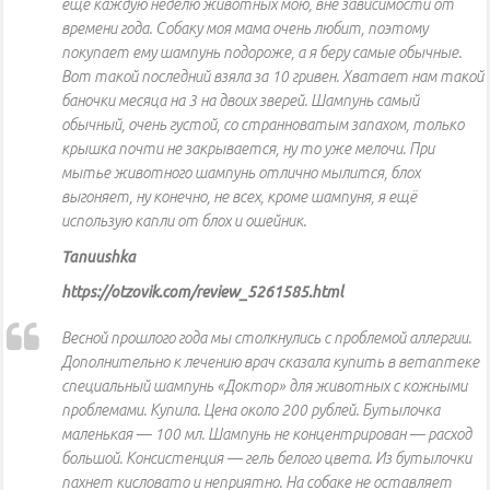
ещё каждую неделю животных мою, вне зависимости от
времени года. Собаку моя мама очень любит, поэтому
покупает ему шампунь подороже, а я беру самые обычные.
Вот такой последний взяла за 10 гривен. Хватает нам такой
баночки месяца на 3 на двоих зверей. Шампунь самый
обычный, очень густой, со странноватым запахом, только
крышка почти не закрывается, ну то уже мелочи. При
мытье животного шампунь отлично мылится, блох
выгоняет, ну конечно, не всех, кроме шампуня, я ещё
использую капли от блох и ошейник.
Tanuushka
https://otzovik.com/review_5261585.html
Весной прошлого года мы столкнулись с проблемой аллергии.
Дополнительно к лечению врач сказала купить в ветаптеке
специальный шампунь «Доктор» для животных с кожными
проблемами. Купила. Цена около 200 рублей. Бутылочка
маленькая — 100 мл. Шампунь не концентрирован — расход
большой. Консистенция — гель белого цвета. Из бутылочки
пахнет кисловато и неприятно. На собаке не оставляет