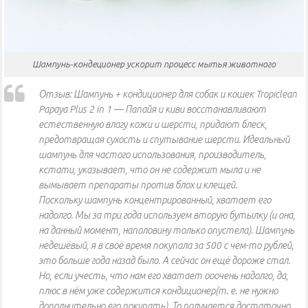
Шампунь-кондеционер ускорит процесс мытья животного
Отзыв: Шампунь + кондиционер для собак и кошек Tropiclean
Papaya Plus 2 in 1 — Папайя и киви восстанавливают
естественную влагу кожи и шерсти, придают блеск,
предотвращая сухость и спутывание шерсти. Идеальный
шампунь для частого использования, производитель,
кстати, указывает, что он не содержит мыла и не
вымывает препараты против блох и клещей.
Поскольку шампунь концентрированный, хватает его
надолго. Мы за три года используем вторую бутылку (и она,
на данный момент, наполовину только опустела). Шампунь
недешёвый, я в своё время покупала за 500 с чем-то рублей,
это больше года назад было. А сейчас он ещё дороже стал.
Но, если учесть, что нам его хватает ооочень надолго, да,
плюс в нём уже содержится кондиционер(т. е. не нужно
дополнительно его покупать). То получается достаточно