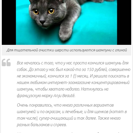
Для тщательной очистки шерсти используются шампуни с глиной
Все началось с того, что у нас просто кончился шампунь для
собак. До этого у нас был какой-то за 150 рублей, совершенно
не экономичный, кончился за 1 (!) месяц. И решила поискать в
нашем любимом интернет-зоомагазине концентрированный
шампунь, чтобы хватало надолго. Наткнулась на
французскую марку Anju Beauté.
Очень понравилось, что много различных вариантов
шампуней: и по окрасам, и лечебные, и для щенков (котят в
том числе), супер-очищающий и так далее. Также много
разных бальзамов и спреев.