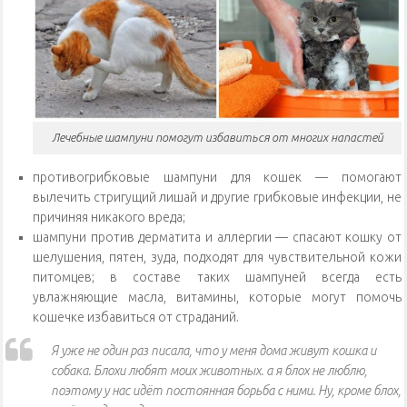
Лечебные шампуни помогут избавиться от многих напастей
противогрибковые шампуни для кошек — помогают
вылечить стригущий лишай и другие грибковые инфекции, не
причиняя никакого вреда;
шампуни против дерматита и аллергии — спасают кошку от
шелушения, пятен, зуда, подходят для чувствительной кожи
питомцев; в составе таких шампуней всегда есть
увлажняющие масла, витамины, которые могут помочь
кошечке избавиться от страданий.
Я уже не один раз писала, что у меня дома живут кошка и
собака. Блохи любят моих животных. а я блох не люблю,
поэтому у нас идёт постоянная борьба с ними. Ну, кроме блох,