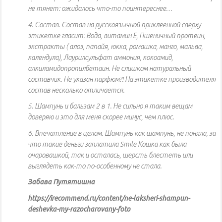
не тянет: ожидалось что-то поинтереснее…
4. Состав. Состав на русскоязычной приклеенной сверху
этикетке гласит: Вода, витамин Е, Пшеничный протеин,
экстракты ( алоэ, папайя, юкка, ромашка, манго, мальва,
календула), Лаурилсульфат аммония, кокоамид,
алкиламидопропилбетаин. Не слишком натуральный
составчик. Не указан парфюм?! На этикетке производителя
состав несколько отличается.
5. Шампунь и бальзам 2 в 1. Не сильно я таким вещам
доверяю и это для меня скорее минус, чем плюс.
6. Впечатление в целом. Шампунь как шампунь, не поняла, за
что такие деньги заплатила Smile Кошка как была
очаровашкой, так и осталась, шерсть блестеть или
выглядеть как-то по-особенному не стала.
Забава Путятишна
https://irecommend.ru/content/ne-laksheri-shampun-
deshevka-my-razocharovany-foto