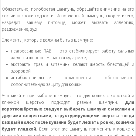
Обязательно, приобретая шампунь, обращайте внимание на его
состав и сроки годности. Испорченный шампунь, скорее всего,
навредит вашему питомцу, может вызвать аллергию,
раздражение, зуд.
Элементы, которые должны быть в шампуне:
неагрессивные ПАВ — это стабилизирует работу сальных
желёз, и шёрстка марается куда реже;
экстракты трав и витамины делают шерсть блестящей и
здоровой;
антибактериальные компоненты обеспечивают
дополнительную защиту для кошки.
Учитывайте при выборе шампуня, что для кошек с короткой и
длинной шерстью подходят разные шампуни.
Для
короткошёрстных следует выбирать шампуни с маслами и
другими веществами, структурирующими шерсть: тогда
каждый волос после купания будет лежать ровно, кошечка
будет гладкой.
Если этот же шампунь применить к кошке с
длинной, пушистой шерстью, это приведёт к тому, что её шерсть