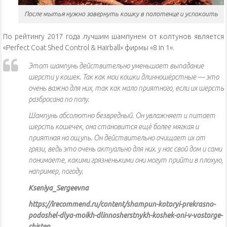
После мытья нужно завернуть кошку в полотенце и успокоить
По рейтингу 2017 года лучшим шампунем от колтунов является
«Perfect Coat Shed Control & Hairball» фирмы «8 in 1».
Этот шампунь действительно уменьшает выпадание
шерсти у кошек. Так как мои кошки длинношёрстные — это
очень важно для них, так как мало приятного, если их шерсть
разбросана по полу.
Шампунь абсолютно безвредный. Он увлажняет и питает
шерсть кошечек, она становится ещё более мягкая и
приятная на ощупь. Он действительно очищает их от
грязи, ведь это очень актуально для них. у нас свой дом и сами
понимаете, какими грязненькими они могут прийти в плохую,
например, погоду.
Kseniya_Sergeevna
https://irecommend.ru/content/shampun-kotoryi-prekrasno-
podoshel-dlya-moikh-dlinnosherstnykh-koshek-oni-v-vostorge-
chisten