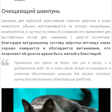
Очищающий шампунь
Шампунь для глубокой агрессивной очистки шёрстки и кожи
животного обычно изготавливается на основе натуральных
компонентов, в частности, глины. В основном его применяют для
выставочных котов для смывания с шерсти косметики.
Благодаря натуральному составу шёрстка питомца очень
хорошо очищается и обогащается витаминами, что
позволяет ей долгое время быть мягкой и блестящей.
Применять его нужно не более, чем раз в месяц, и в
разбавленном виде. Ни в коем случае нельзя использовать в
качестве единственного шампуня для вашего питомца,
нужны дополнительные ухаживающие средства.