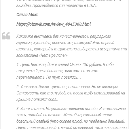
выгодно. Производится сия прелесть в США.
Ольга Макс
https://otzovik.com/review_4045368.html
Какие же выставки без качественного и регулярного
груминга, купаний и, конечно же, шампуня? Это первый
шампунь, который я тщательно выбирала из ассортимента
зоомагазина «Четыре лапы».
1. Цена. Высокая, даже очень! Около 400 рублей. Я себе
покупаю в 2 раза дешевле, зная что не за что
переплачивать. Но тут повелась…
2. Упаковка. Яркая, цветная, позитивная. Но не лакшери!
Открывать как-то неудобно и после трёх использований на
крышке появился скол…
3. Запах и цвет. На упаковке заявлена папайя. Все это наглая
ложь, папайей не пахнет. Жалкий карамельный запах,
довольный слабый (что скорее плюс), но предельно дешёвый.
Цвет перламутровый, с лёгкой розовинкой, тоже на лакшери