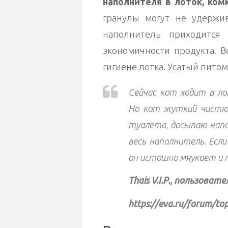
наполнителя в лоток, ком
гранулы могут не удержив
наполнитель приходится 
экономичности продукта. В
гигиене лотка. Усатый питом
Сейчас кот ходит в ло
Но кот жуткий чистюля
туалета, досыпаю напо
весь наполнитель. Если
он истошно мяукает и
Thais V.I.P., пользоват
https://eva.ru/forum/to