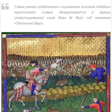
Самые ранние изображения и письменные описания подобных
коротконогих псовых обнаруживаются в хорошо
иллюстрированной книге Жака де Фуйо под названием
«Охотничий двор».