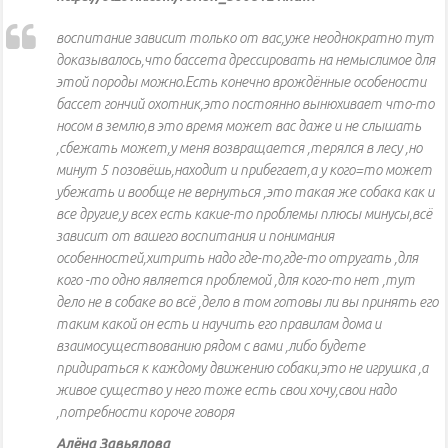
воспитание зависит только от вас,уже неоднократно тут
доказывалось,что бассета дрессировать на немыслимое для
этой породы можно.Есть конечно врождённые особености
бассет гончий охотник,это постоянно вынюхивает что-то
носом в землю,в это время может вас даже и не слышать
,сбежать может,у меня возвращается ,терялся в лесу ,но
минут 5 позовёшь,находит и прибегает,а у кого=то может
убежать и вообще не вернуться ,это такая же собака как и
все другие,у всех есть какие-то проблемы плюсы минусы,всё
зависит от вашего воспитания и понимания
особенностей,хитрить надо где-то,где-то отругать ,для
кого -то одно является проблемой ,для кого-то нет ,тут
дело не в собаке во всё ,дело в том готовы ли вы принять его
таким какой он есть и научить его правилам дома и
взаимосуществованию рядом с вами ,либо будете
придираться к каждому движению собаки,это не игрушка ,а
живое существо у него тоже есть свои хочу,свои надо
,потребности короче говоря
Алёна Завьялова