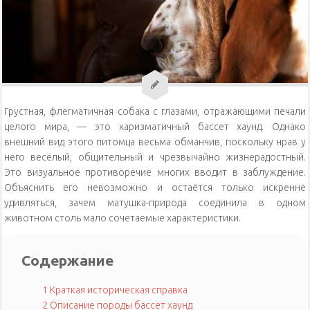
Уход за кошками
Уход за собаками
Физиология кошек
Грустная, флегматичная собака с глазами, отражающими печали
целого мира, — это харизматичный бассет хаунд. Однако
внешний вид этого питомца весьма обманчив, поскольку нрав у
него весёлый, общительный и чрезвычайно жизнерадостный.
Это визуальное противоречие многих вводит в заблуждение.
Объяснить его невозможно и остаётся только искренне
удивляться, зачем матушка-природа соединила в одном
животном столь мало сочетаемые характеристики.
Содержание
1
Краткая историческая справка
2
Описание породы бассет хаунд