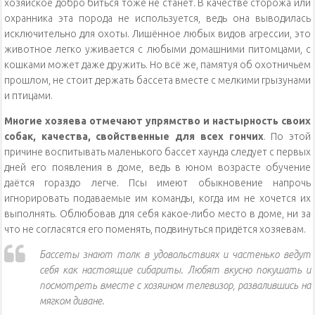
хозяйское добро биться тоже не станет. В качестве сторожа или
охранника эта порода не используется, ведь она выводилась
исключительно для охоты. Лишённое любых видов агрессии, это
животное легко уживается с любыми домашними питомцами, с
кошками может даже дружить. Но всё же, памятуя об охотничьем
прошлом, не стоит держать бассета вместе с мелкими грызунами
и птицами.
Многие хозяева отмечают упрямство и настырность своих
собак, качества, свойственные для всех гончих
. По этой
причине воспитывать маленького бассет хаунда следует с первых
дней его появления в доме, ведь в юном возрасте обучение
даётся гораздо легче. Псы имеют обыкновение напрочь
игнорировать подаваемые им команды, когда им не хочется их
выполнять. Облюбовав для себя какое-либо место в доме, ни за
что не согласятся его поменять, подвинуться придётся хозяевам.
Бассеты знают толк в удовольствиях и частенько ведут
себя как настоящие сибариты. Любят вкусно покушать и
посмотреть вместе с хозяином телевизор, развалившись на
мягком диване.