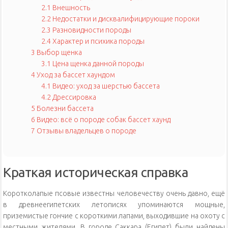
2.1
Внешность
2.2
Недостатки и дисквалифицирующие пороки
2.3
Разновидности породы
2.4
Характер и психика породы
3
Выбор щенка
3.1
Цена щенка данной породы
4
Уход за бассет хаундом
4.1
Видео: уход за шерстью бассета
4.2
Дрессировка
5
Болезни бассета
6
Видео: всё о породе собак бассет хаунд
7
Отзывы владельцев о породе
Краткая историческая справка
Коротколапые псовые известны человечеству очень давно, ещё
в древнеегипетских летописях упоминаются мощные,
приземистые гончие с короткими лапами, выходившие на охоту с
местными жителями. В городе Саккара (Египет) были найдены