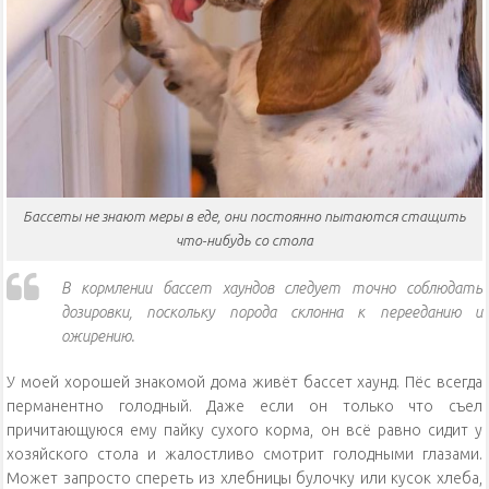
Бассеты не знают меры в еде, они постоянно пытаются стащить
что-нибудь со стола
В кормлении бассет хаундов следует точно соблюдать
дозировки, поскольку порода склонна к перееданию и
ожирению.
У моей хорошей знакомой дома живёт бассет хаунд. Пёс всегда
перманентно голодный. Даже если он только что съел
причитающуюся ему пайку сухого корма, он всё равно сидит у
хозяйского стола и жалостливо смотрит голодными глазами.
Может запросто спереть из хлебницы булочку или кусок хлеба,