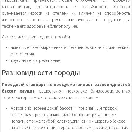
Недостатками признаются любые отклонения от породных
характеристик, значительность и серьёзность которых
оценивается исходя из степени их влияния на способность
животного выполнять предназначенную для него функцию, а
также на его здоровье и благополучие.
Дисквалификации подлежат особи:
имеющие явно выраженные поведенческие или физические
отклонения;
трусливые и агрессивные.
Разновидности породы
Породный стандарт не предусматривает разновидностей
бассет хаунда
. Существуют несколько близкородственных
пород, которые можно условно считать таковыми:
Артезиано-нормандский бассет — признанный предок
бассет-хаундов, отличающийся более искривлёнными
ногами, а также грубой, слегка удлинённой шерстью (окрас
из различных сочетаний чёрного с белым, рыжим, песочным