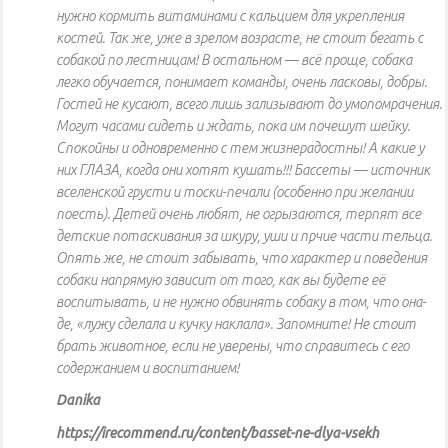
нужно кормить витаминами с кальцием для укрепления
костей. Так же, уже в зрелом возрасте, не стоит бегать с
собакой по лестницам! В остальном — всё проще, собака
легко обучается, понимает команды, очень ласковы, добры.
Гостей не кусают, всего лишь зализывают до умопомрачения.
Могут часами сидеть и ждать, пока им почешут шейку.
Спокойны и одновременно с тем жизнерадостны! А какие у
них ГЛАЗА, когда они хотят кушать!!! Бассеты — источник
вселенской грусти и тоски-печали (особенно при желании
поесть). Детей очень любят, не огрызаются, терпят все
детские потаскивания за шкуру, уши и прчие части тельца.
Опять же, не стоит забывать, что характер и поведения
собаки напрямую зависит от того, как вы будете её
воспитывать, и не нужно обвинять собаку в том, что она-
де, «лужу сделала и кучку наклала». Запомните! Не стоит
брать животное, если не уверены, что справитесь с его
содержанием и воспитанием!
Danika
https://irecommend.ru/content/basset-ne-dlya-vsekh