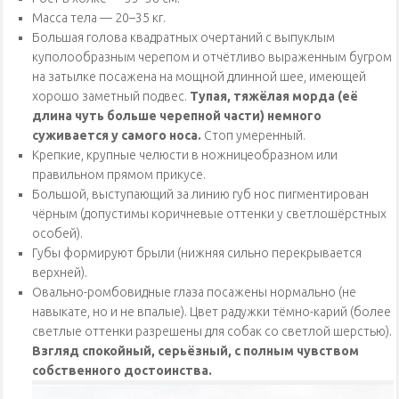
Масса тела — 20–35 кг.
Большая голова квадратных очертаний с выпуклым
куполообразным черепом и отчётливо выраженным бугром
на затылке посажена на мощной длинной шее, имеющей
хорошо заметный подвес.
Тупая, тяжёлая морда (её
длина чуть больше черепной части) немного
суживается у самого носа.
Стоп умеренный.
Крепкие, крупные челюсти в ножницеобразном или
правильном прямом прикусе.
Большой, выступающий за линию губ нос пигментирован
чёрным (допустимы коричневые оттенки у светлошёрстных
особей).
Губы формируют брыли (нижняя сильно перекрывается
верхней).
Овально-ромбовидные глаза посажены нормально (не
навыкате, но и не впалые). Цвет радужки тёмно-карий (более
светлые оттенки разрешены для собак со светлой шерстью).
Взгляд спокойный, серьёзный, с полным чувством
собственного достоинства.