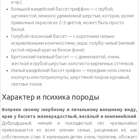
и пр.).
Большой вандейский бассет гриффон — с грубой,
щетинистой, немного удлинённой шерстью, которая, кроме
привычных окрасов из 2–3 цветов, может быть просто
белой.
Голубой гасконский бассет — с короткими сильно
искривлёнными конечностями, окрас голубо-чалый (мелкий
густой чёрный крап на белом фоне).
Бретонский палевый бассет — с длинноватой, очень
жёсткой и грубой шерстью золотисто-кирпичных оттенков.
Малый вандейский бассет грифон — передние ноги слегка
изогнуты или полуизогнуты, шерстяной покров курчавый,
светлых тонов.
Характер и психика породы
Вопреки своему скорбному и печальному внешнему виду,
нрав у бассета жизнерадостный, весёлый и компанейский
.
Добродушный, мягкий и покладистый пёс чрезвычайно
привязывается ко всем членам семьи, расценивая её, как
собственную стаю. К маленьким детям очень терпелив, обожает