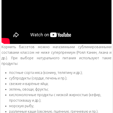
Кормить бассетов можно магазинными сублимированными
составами классом не ниже суперпремиум (Роял Канин, Акана и
др.). При выборе натурального питания используют такие
продукты:
постные сорта мяса (конину, телятину и др.);
субпродукты (сердце, печень и пр.);
свежие и варёные яйца;
зелень, овощи, фрукты;
кисломолочные продукты с низкой жирностью (кефир,
простоквашу и др.);
морскую рыбу;
различные каши (овсяную, пшённую, гречневую и пр.).