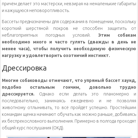
причём делает это мастерски, невзирая на немаленькие габариты
и кажущуюся неповоротливость.
Бассеты предназначены для содержания в помещении, поскольку
короткий шерстяной покров не способен защитить от
неблагоприятных погодных условий.
Этим собакам
необходимо много и часто гулять (дважды в день не
менее часа), чтобы получить необходимую физическую
нагрузку и удовлетворить охотничий инстинкт.
Дрессировка
Многие собаководы отмечают, что упрямый бассет хаунд,
подобно остальным гончим, довольно трудно
дрессируется.
Однако если делать это планомерно и
последовательно, занимаясь ежедневно и не позволяя
животному отлынивать, то всё пройдёт успешно. Простейшим
командам щенка начинают обучать как можно раньше, добиваясь
их беспрекословного выполнения. Примерно в полгода проходят
общий курс послушания (ОКД).