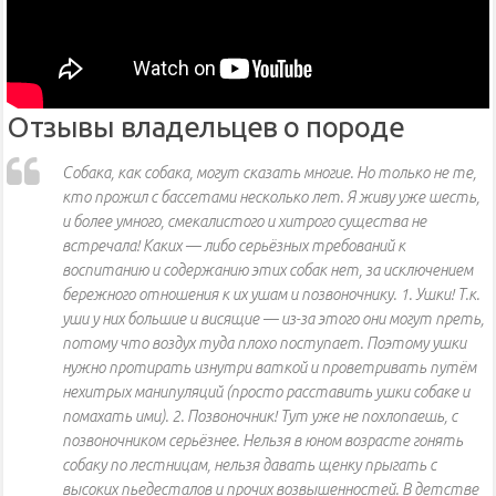
Отзывы владельцев о породе
Собака, как собака, могут сказать многие. Но только не те,
кто прожил с бассетами несколько лет. Я живу уже шесть,
и более умного, смекалистого и хитрого существа не
встречала! Каких — либо серьёзных требований к
воспитанию и содержанию этих собак нет, за исключением
бережного отношения к их ушам и позвоночнику. 1. Ушки! Т.к.
уши у них большие и висящие — из-за этого они могут преть,
потому что воздух туда плохо поступает. Поэтому ушки
нужно протирать изнутри ваткой и проветривать путём
нехитрых манипуляций (просто расставить ушки собаке и
помахать ими). 2. Позвоночник! Тут уже не похлопаешь, с
позвоночником серьёзнее. Нельзя в юном возрасте гонять
собаку по лестницам, нельзя давать щенку прыгать с
высоких пьедесталов и прочих возвышенностей. В детстве