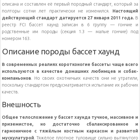
описана и составлен её первый породный стандарт, который за
полторы сотни лет практически не изменился.
Настоящий
действующий стандарт датируется 27 января 2011 года.
В
реестр FCI бассет хаунд записан в 6 группу — гончие и
родственные им породы (секция 1.3 — малые гончие) под
номером 163.
Описание породы бассет хаунд
В современных реалиях коротконогие бассеты чаще всего
используются в качестве домашних любимцев и собак-
компаньонов
. Но своих охотничьих качеств они не утратили,
поскольку стандартом предусматривается испытание их рабочих
качеств.
Внешность
Общее телосложение у бассет хаунда тучное, массивное и
приземистое, но достаточно сбалансированное и
гармоничное с тяжёлым костным каркасом и развитой
мускулатурой
. Тяжёлое плотное туловище сильно вытянутого