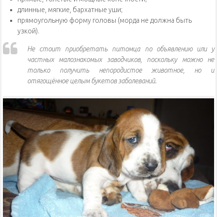
длинные, мягкие, бархатные уши;
прямоугольную форму головы (морда не должна быть
узкой).
Не стоит приобретать питомца по объявлению или у
частных малознакомых заводчиков, поскольку можно не
только получить непородистое животное, но и
отягощённое целым букетов заболеваний.