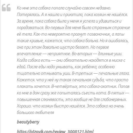
Ко мне эта собака попала случайно совсем недавно.
Потерялась. А я нашла и приютила, пока хозяин не нашёлся.
За время, пока собака была у меня я успела и удивиться и
порадоваться. Во-первых для меня было странным строение
её тела. Как-то невероятно прогнут позвоночник, а лапы
такие кривые, кажется, что собака больна. Но я ошибалась,
она при этом довольно шустро бегает. Но первое
впечатление — неприятное. Во-вторых — длинные уши.
Когда собака есть — они обязательно находятся в миске с
едой. После еды надо умывать, как ребёнка, особенно
тщательно отмывать уши. В-третьих — печальные глаза.
Кажется. что у неё ну такая печальная судьба, что просто
плакать хочется. В-четвёртых, это собака-охотник. Попав
ко мне в дом сразу же попыталась съесть кота. В-пятых —
повышенная слюнявость, это вообще не для слабонервных.
Хорошо. что хозяин быстро нашёлся. Это собака на очень
большого любителя
beautyberry
https://otzovik.com/review_3008121.html