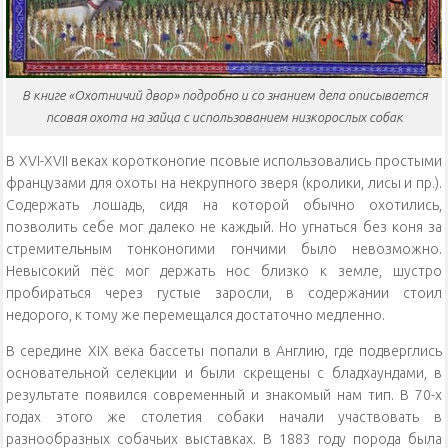
В книге «Охотничий двор» подробно и со знанием дела описывается
псовая охота на зайца с использованием низкорослых собак
В XVI-XVII веках коротконогие псовые использовались простыми
французами для охоты на некрупного зверя (кролики, лисы и пр.).
Содержать лошадь, сидя на которой обычно охотились,
позволить себе мог далеко не каждый. Но угнаться без коня за
стремительным тонконогими гончими было невозможно.
Невысокий пёс мог держать нос близко к земле, шустро
пробираться через густые заросли, в содержании стоил
недорого, к тому же перемещался достаточно медленно.
В середине XIX века бассеты попали в Англию, где подверглись
основательной селекции и были скрещены с бладхаундами, в
результате появился современный и знакомый нам тип. В 70-х
годах этого же столетия собаки начали участвовать в
разнообразных собачьих выставках. В 1883 году порода была