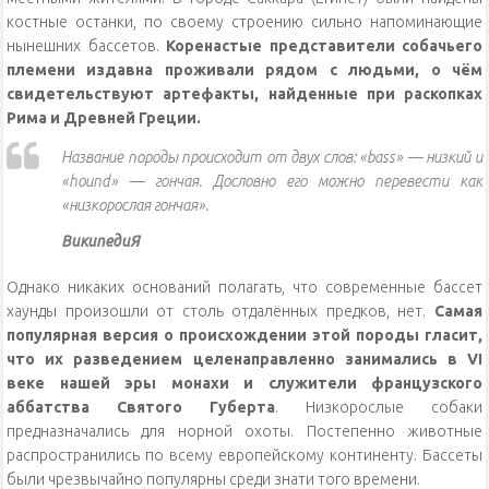
костные останки, по своему строению сильно напоминающие
нынешних бассетов.
Коренастые представители собачьего
племени издавна проживали рядом с людьми, о чём
свидетельствуют артефакты, найденные при раскопках
Рима и Древней Греции.
Название породы происходит от двух слов: «bass» — низкий и
«hound» — гончая. Дословно его можно перевести как
«низкорослая гончая».
ВикипедиЯ
Однако никаких оснований полагать, что современные бассет
хаунды произошли от столь отдалённых предков, нет.
Самая
популярная версия о происхождении этой породы гласит,
что их разведением целенаправленно занимались в VI
веке нашей эры монахи и служители французского
аббатства Святого Губерта
. Низкорослые собаки
предназначались для норной охоты. Постепенно животные
распространились по всему европейскому континенту. Бассеты
были чрезвычайно популярны среди знати того времени.