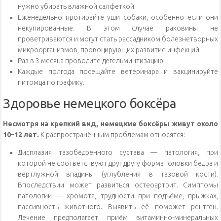
нужно убирать влажной салфеткой.
Еженедельно протирайте уши собаки, особенно если они
некупированные. В этом случае раковины не
проветриваются и могут стать рассадником болезнетворных
микроорганизмов, провоцирующих развитие инфекций.
Раз в 3 месяца проводите дегельминтизацию.
Каждые полгода посещайте ветеринара и вакцинируйте
питомца по графику.
Здоровье немецкого боксёра
Несмотря на крепкий вид, немецкие боксёры живут около
10–12 лет.
К распространённым проблемам относятся:
Дисплазия тазобедренного сустава — патология, при
которой не соответствуют друг другу форма головки бедра и
вертлужной впадины (углубления в тазовой кости).
Впоследствии может развиться остеоартрит. Симптомы
патологии — хромота, трудности при подъёме, прыжках,
пассивность животного. Выявить её поможет рентген.
Лечение предполагает приём витаминно-минеральных