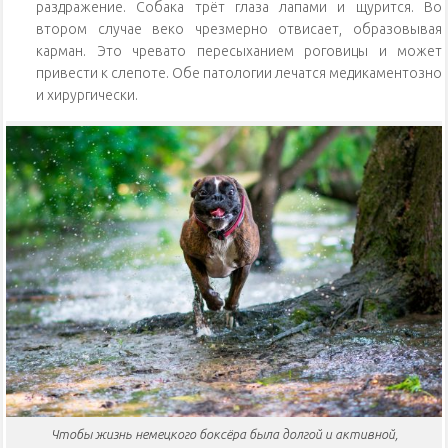
раздражение. Собака трёт глаза лапами и щурится. Во
втором случае веко чрезмерно отвисает, образовывая
карман. Это чревато пересыханием роговицы и может
привести к слепоте. Обе патологии лечатся медикаментозно
и хирургически.
Чтобы жизнь немецкого боксёра была долгой и активной,