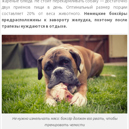
жареные блюда. Не стоит перекармливать собаку — достаточно
двух приёмов пищи в день. Оптимальный размер порции
составляет 20% от веса животного.
Немецкие боксёры
предрасположены к завороту желудка, поэтому после
трапезы нуждаются в отдыхе.
Не нужно измельчать мясо: боксёр должен его рвать, чтобы
тренировать челюсти