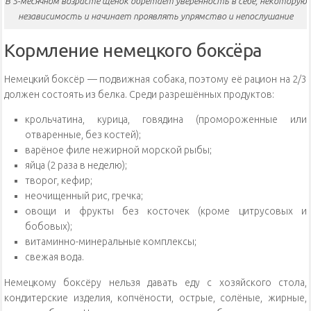
В 5-месячном возрасте щенок обретает уверенность в себе, некоторую
независимость и начинает проявлять упрямство и непослушание
Кормление немецкого боксёра
Немецкий боксёр — подвижная собака, поэтому её рацион на 2/3
должен состоять из белка. Среди разрешённых продуктов:
крольчатина, курица, говядина (промороженные или
отваренные, без костей);
варёное филе нежирной морской рыбы;
яйца (2 раза в неделю);
творог, кефир;
неочищенный рис, гречка;
овощи и фрукты без косточек (кроме цитрусовых и
бобовых);
витаминно-минеральные комплексы;
свежая вода.
Немецкому боксёру нельзя давать еду с хозяйского стола,
кондитерские изделия, копчёности, острые, солёные, жирные,