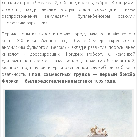
делали их грозой медведей, кабанов, волков, зубров. К концу XVII
столетия, когда лесные угодья стали сокращаться из-за
распространения земледелия, булленбейсеры освоили
профессию охранника.
Первые попытки вывести новую породу начались в Мюнхене в
конце XIX века. Именно тогда булленбейсера скрестили с
английским бульдогом. Весомый вклад в развитие породы внёс
кинолог и дрессировщик Фридрих Роберт. С командой
единомышленников он начал воплощать мечту об элегантной,
мощной, подтянутой и уравновешенной служебной собаке в
реальность.
Плод совместных трудов — первый боксёр
Флокки — был представлен на выставке 1895 года.