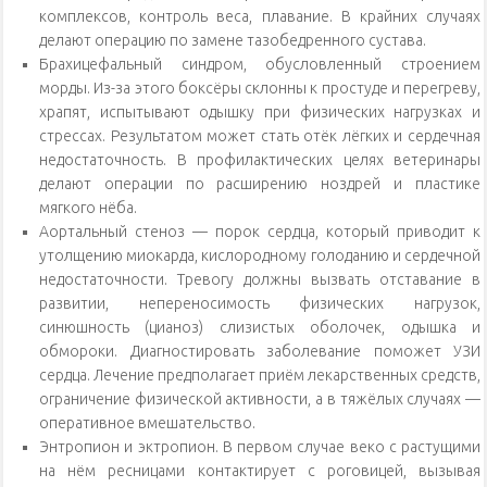
комплексов, контроль веса, плавание. В крайних случаях
делают операцию по замене тазобедренного сустава.
Брахицефальный синдром, обусловленный строением
морды. Из-за этого боксёры склонны к простуде и перегреву,
храпят, испытывают одышку при физических нагрузках и
стрессах. Результатом может стать отёк лёгких и сердечная
недостаточность. В профилактических целях ветеринары
делают операции по расширению ноздрей и пластике
мягкого нёба.
Аортальный стеноз — порок сердца, который приводит к
утолщению миокарда, кислородному голоданию и сердечной
недостаточности. Тревогу должны вызвать отставание в
развитии, непереносимость физических нагрузок,
синюшность (цианоз) слизистых оболочек, одышка и
обмороки. Диагностировать заболевание поможет УЗИ
сердца. Лечение предполагает приём лекарственных средств,
ограничение физической активности, а в тяжёлых случаях —
оперативное вмешательство.
Энтропион и эктропион. В первом случае веко с растущими
на нём ресницами контактирует с роговицей, вызывая