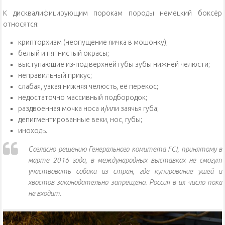
К дисквалифицирующим порокам породы немецкий боксёр
относятся:
крипторхизм (неопущение яичка в мошонку);
белый и пятнистый окрасы;
выступающие из-под верхней губы зубы нижней челюсти;
неправильный прикус;
слабая, узкая нижняя челюсть, её перекос;
недостаточно массивный подбородок;
раздвоенная мочка носа и/или заячья губа;
депигментированные веки, нос, губы;
иноходь.
Согласно решению Генерального комитета FCI, принятому в
марте 2016 года, в международных выставках не смогут
участвовать собаки из стран, где купирование ушей и
хвостов законодательно запрещено. Россия в их число пока
не входит.