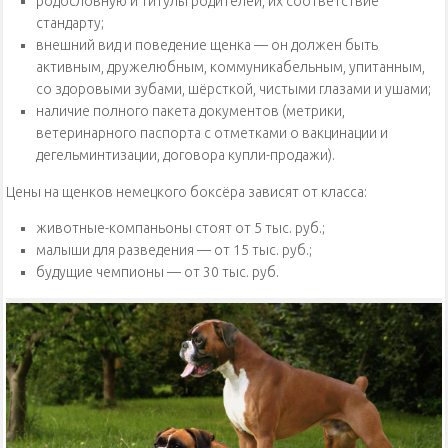
родословную и титулы родителей, их соответствие
стандарту;
внешний вид и поведение щенка — он должен быть
активным, дружелюбным, коммуникабельным, упитанным,
со здоровыми зубами, шёрсткой, чистыми глазами и ушами;
наличие полного пакета документов (метрики,
ветеринарного паспорта с отметками о вакцинации и
дегельминтизации, договора купли-продажи).
Цены на щенков немецкого боксёра зависят от класса:
животные-компаньоны стоят от 5 тыс. руб.;
малыши для разведения — от 15 тыс. руб.;
будущие чемпионы — от 30 тыс. руб.