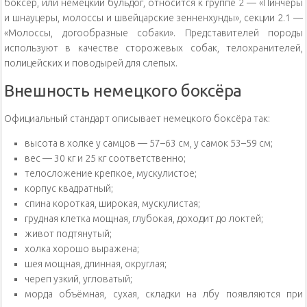
боксёр, или немецкий бульдог, относится к группе 2 — «Пинчеры
и шнауцеры, молоссы и швейцарские зенненхунды», секции 2.1 —
«Молоссы, догообразные собаки». Представителей породы
используют в качестве сторожевых собак, телохранителей,
полицейских и поводырей для слепых.
Внешность немецкого боксёра
Официальный стандарт описывает немецкого боксёра так:
высота в холке у самцов — 57–63 см, у самок 53–59 см;
вес — 30 кг и 25 кг соответственно;
телосложение крепкое, мускулистое;
корпус квадратный;
спина короткая, широкая, мускулистая;
грудная клетка мощная, глубокая, доходит до локтей;
живот подтянутый;
холка хорошо выражена;
шея мощная, длинная, округлая;
череп узкий, угловатый;
морда объёмная, сухая, складки на лбу появляются при