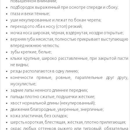
повышенном внимании;
подбородок выраженный при осмотре спереди и сбоку;
глаза и веки тёмные;
уши некупированные и лежат по бокам черепа;
переход ото лба к носу (стоп) резкий;
мочка носа широкая, чёрная, вздёрнутая, ноздри открытые;
верхняя губа мясистая, полностью прикрывает выступающую
вперёд нижнюю челюсть;
зубы крепкие, белые;
клыки крупные, широко расставленные, при закрытой пасти
не видны;
резцы располагаются в одну линию;
конечности прямые, ровные, параллельные друг другу,
мускулистые;
задние лапы немного длиннее передних;
пальцы плотно сжатые, подушечки жёсткие;
хвост нормальной длины (некупированный);
движения благородные, уверенные, энергичные;
кожа эластичная, без складок;
шерсть короткая, блестящая, жёсткая, плотно прилегающая;
окрас любых оттенков рыжего или тигровый, обязательна