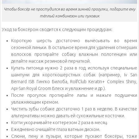
Чтобы боксёр не простудился во время зимней прогулки, подарите ему
тёплый комбинезон или пуховик
Уход за боксёром сводится к следующим процедурам:
Короткую шерсть достаточно вычёсывать во время
сезонной линьки. В остальное время для удаления отмерших
волосков протирайте собаку влажным полотенцем или
делайте массаж резиновой перчаткой.
Купать питомца нужно 2 раза в год, используя специальные
шампуни для короткошёрстных собак (например, Iv San
Bernard ISB Гингко Билоба, RolfClub Keratin+ Complex Shiny,
Api-San Royal Groom Блеск и увлажнение и др.).
После прогулок протирайте лапы и мажьте подушечки
увлажняющим кремом.
Чистить зубы собаке достаточно 1 раз в неделю. В качестве
альтернативы можно давать ей сухожильные косточки.
Когти укорачивайте когтерезом 2 раза в месяц.
Ежедневно очищайте глаза ватным диском.
Слюни, пену и пузыри, которые пускают боксёры, тоже