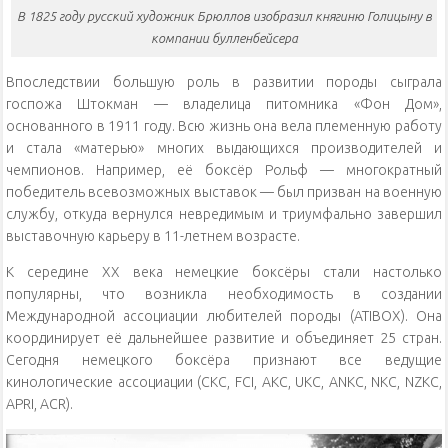
В 1825 году русский художник Брюллов изобразил княгиню Голицыну в
компании булленбейсера
Впоследствии большую роль в развитии породы сыграла
госпожа Штокман — владелица питомника «Фон Дом»,
основанного в 1911 году. Всю жизнь она вела племенную работу
и стала «матерью» многих выдающихся производителей и
чемпионов. Например, её боксёр Рольф — многократный
победитель всевозможных выставок — был призван на военную
службу, откуда вернулся невредимым и триумфально завершил
выставочную карьеру в 11-летнем возрасте.
К середине XX века немецкие боксёры стали настолько
популярны, что возникла необходимость в создании
Международной ассоциации любителей породы (ATIBOX). Она
координирует её дальнейшее развитие и объединяет 25 стран.
Сегодня немецкого боксёра признают все ведущие
кинологические ассоциации (CKC, FCI, AKC, UKC, ANKC, NKC, NZKC,
APRI, ACR).