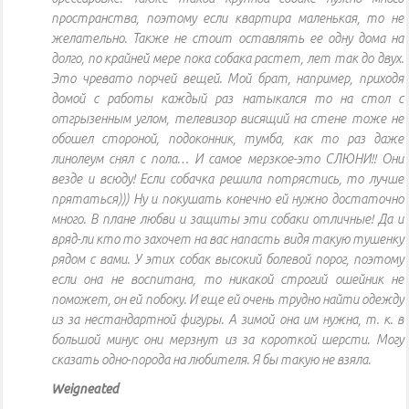
пространства, поэтому если квартира маленькая, то не
желательно. Также не стоит оставлять ее одну дома на
долго, по крайней мере пока собака растет, лет так до двух.
Это чревато порчей вещей. Мой брат, например, приходя
домой с работы каждый раз натыкался то на стол с
отгрызенным углом, телевизор висящий на стене тоже не
обошел стороной, подоконник, тумба, как то раз даже
линолеум снял с пола… И самое мерзкое-это СЛЮНИ!! Они
везде и всюду! Если собачка решила потрястись, то лучше
прятаться))) Ну и покушать конечно ей нужно достаточно
много. В плане любви и защиты эти собаки отличные! Да и
вряд-ли кто то захочет на вас напасть видя такую тушенку
рядом с вами. У этих собак высокий болевой порог, поэтому
если она не воспитана, то никакой строгий ошейник не
поможет, он ей побоку. И еще ей очень трудно найти одежду
из за нестандартной фигуры. А зимой она им нужна, т. к. в
большой минус они мерзнут из за короткой шерсти. Могу
сказать одно-порода на любителя. Я бы такую не взяла.
Weigneated