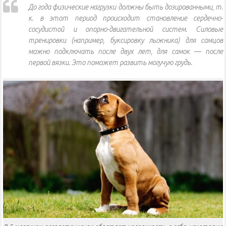
До года физические нагрузки должны быть дозированными, т.
к. в этот период происходит становление сердечно-
сосудистой и опорно-двигательной систем. Силовые
тренировки (например, буксировку лыжника) для самцов
можно подключать после двух лет, для самок — после
первой вязки. Это поможет развить могучую грудь.