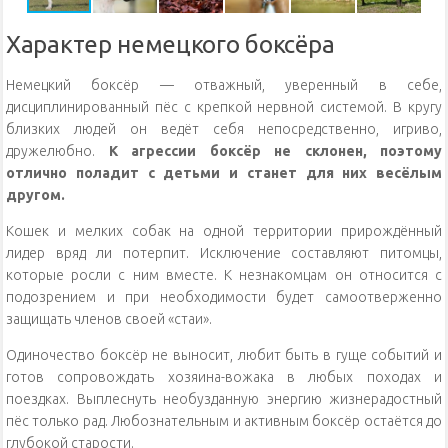
Характер немецкого боксёра
Немецкий боксёр — отважный, уверенный в себе,
дисциплинированный пёс с крепкой нервной системой. В кругу
близких людей он ведёт себя непосредственно, игриво,
дружелюбно.
К агрессии боксёр не склонен, поэтому
отлично поладит с детьми и станет для них весёлым
другом.
Кошек и мелких собак на одной территории прирождённый
лидер вряд ли потерпит. Исключение составляют питомцы,
которые росли с ним вместе. К незнакомцам он относится с
подозрением и при необходимости будет самоотверженно
защищать членов своей «стаи».
Одиночество боксёр не выносит, любит быть в гуще событий и
готов сопровождать хозяина-вожака в любых походах и
поездках. Выплеснуть необузданную энергию жизнерадостный
пёс только рад. Любознательным и активным боксёр остаётся до
глубокой старости.