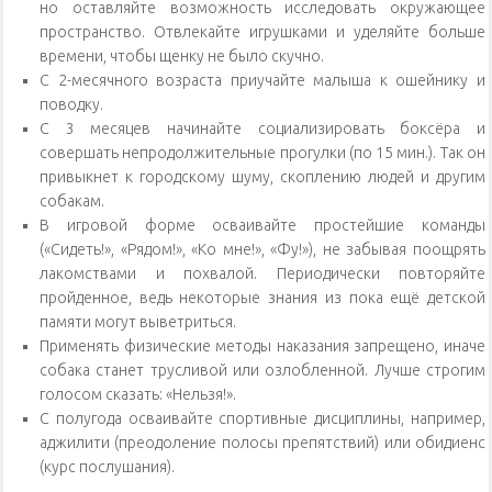
но оставляйте возможность исследовать окружающее
пространство. Отвлекайте игрушками и уделяйте больше
времени, чтобы щенку не было скучно.
С 2-месячного возраста приучайте малыша к ошейнику и
поводку.
С 3 месяцев начинайте социализировать боксёра и
совершать непродолжительные прогулки (по 15 мин.). Так он
привыкнет к городскому шуму, скоплению людей и другим
собакам.
В игровой форме осваивайте простейшие команды
(«Сидеть!», «Рядом!», «Ко мне!», «Фу!»), не забывая поощрять
лакомствами и похвалой. Периодически повторяйте
пройденное, ведь некоторые знания из пока ещё детской
памяти могут выветриться.
Применять физические методы наказания запрещено, иначе
собака станет трусливой или озлобленной. Лучше строгим
голосом сказать: «Нельзя!».
С полугода осваивайте спортивные дисциплины, например,
аджилити (преодоление полосы препятствий) или обидиенс
(курс послушания).