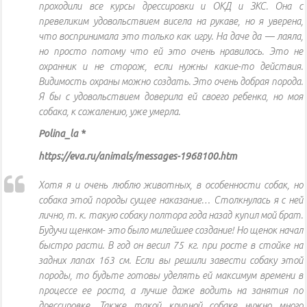
проходили все курсы дрессировки и ОКД и ЗКС. Она с
превеликим удовольствием висела на рукаве, но я уверена,
что воспринимала это только как игру. На даче да — лаяла,
но просто потому что ей это очень нравилось. Это не
охранник и не сторож, если нужны какие-то действия.
Видимость охраны можно создать. Это очень добрая порода.
Я бы с удовольствием доверила ей своего ребенка, но моя
собака, к сожалению, уже умерла.
Polina_la *
https://eva.ru/animals/messages-1968100.htm
Хотя я и очень люблю животных, в особенности собак, но
собака этой породы сущее наказание… Столкнулась я с ней
лично, т. к. такую собаку полтора года назад купил мой брат.
Будучи щенком- это было милейшее создание! Но щенок начал
быстро расти. В год он весил 75 кг. при росте в стойке на
задних лапах 163 см. Если вы решили завести собаку этой
породы, то будьте готовы уделять ей максимум времени в
процессе ее роста, а лучше даже водить на занятия по
дрессировке. Также такой крупной собаке нужно много