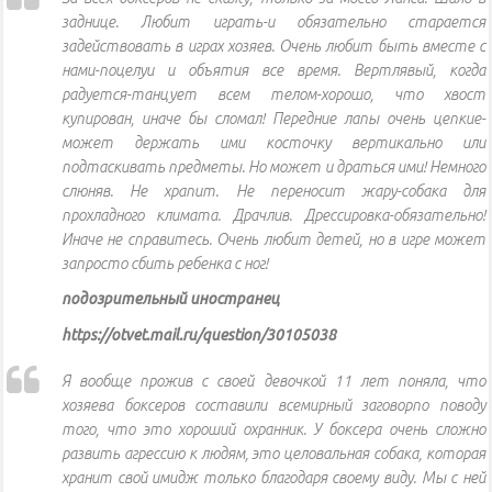
заднице. Любит играть-и обязательно старается
задействовать в играх хозяев. Очень любит быть вместе с
нами-поцелуи и объятия все время. Вертлявый, когда
радуется-танцует всем телом-хорошо, что хвост
купирован, иначе бы сломал! Передние лапы очень цепкие-
может держать ими косточку вертикально или
подтаскивать предметы. Но может и драться ими! Немного
слюняв. Не храпит. Не переносит жару-собака для
прохладного климата. Драчлив. Дрессировка-обязательно!
Иначе не справитесь. Очень любит детей, но в игре может
запросто сбить ребенка с ног!
подозрительный иностранец
https://otvet.mail.ru/question/30105038
Я вообще прожив с своей девочкой 11 лет поняла, что
хозяева боксеров составили всемирный заговорпо поводу
того, что это хороший охранник. У боксера очень сложно
развить агрессию к людям, это целовальная собака, которая
хранит свой имидж только благодаря своему виду. Мы с ней