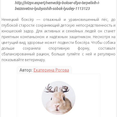
http://otzyv.expert/nemeckiy-bokser-dlya-terpelivih-i-
bezzavetno-lyubyashih-sobak-lyudey-1113123
Немецкий боксёр — отважный и уравновешенный пёс, до
глубокой старости сохраняющий детскую непосредственность и
юношеский задор. Для активных и семейных людей он станет
приятным компаньоном и надёжным защитником. Несмотря на
цветущий вид, здоровье может подвести боксёра. Чтобы собака
дольше сохраняла спортивную форму, составьте
сбалансированный рацион, больше гуляйте с ней и регулярно
показывайте ветеринару.
Автор:
Екатерина Рогова