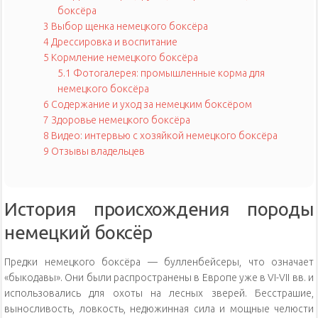
боксёра
3
Выбор щенка немецкого боксёра
4
Дрессировка и воспитание
5
Кормление немецкого боксёра
5.1
Фотогалерея: промышленные корма для
немецкого боксёра
6
Содержание и уход за немецким боксёром
7
Здоровье немецкого боксёра
8
Видео: интервью с хозяйкой немецкого боксёра
9
Отзывы владельцев
История происхождения породы
немецкий боксёр
Предки немецкого боксёра — булленбейсеры, что означает
«быкодавы». Они были распространены в Европе уже в VI-VII вв. и
использовались для охоты на лесных зверей. Бесстрашие,
выносливость, ловкость, недюжинная сила и мощные челюсти