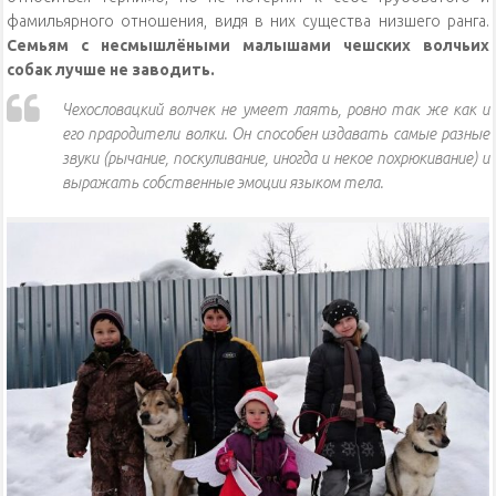
фамильярного отношения, видя в них существа низшего ранга.
Семьям с несмышлёными малышами чешских волчьих
собак лучше не заводить.
Чехословацкий волчек не умеет лаять, ровно так же как и
его прародители волки. Он способен издавать самые разные
звуки (рычание, поскуливание, иногда и некое похрюкивание) и
выражать собственные эмоции языком тела.