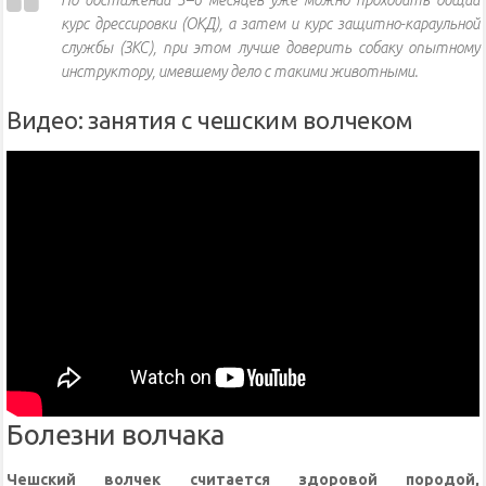
По достижении 5–6 месяцев уже можно проходить общий
курс дрессировки (ОКД), а затем и курс защитно-караульной
службы (ЗКС), при этом лучше доверить собаку опытному
инструктору, имевшему дело с такими животными.
Видео: занятия с чешским волчеком
Болезни волчака
Чешский волчек считается здоровой породой,