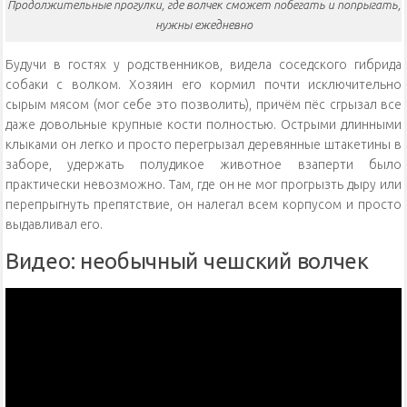
Продолжительные прогулки, где волчек сможет побегать и попрыгать,
нужны ежедневно
Будучи в гостях у родственников, видела соседского гибрида
собаки с волком. Хозяин его кормил почти исключительно
сырым мясом (мог себе это позволить), причём пёс сгрызал все
даже довольные крупные кости полностью. Острыми длинными
клыками он легко и просто перегрызал деревянные штакетины в
заборе, удержать полудикое животное взаперти было
практически невозможно. Там, где он не мог прогрызть дыру или
перепрыгнуть препятствие, он налегал всем корпусом и просто
выдавливал его.
Видео: необычный чешский волчек