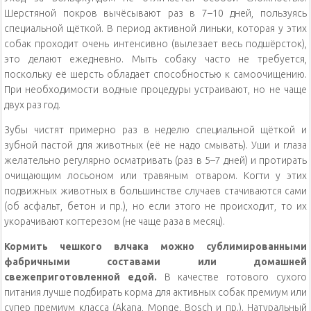
Шерстяной покров вычёсывают раз в 7–10 дней, пользуясь
специальной щёткой. В период активной линьки, которая у этих
собак проходит очень интенсивно (вылезает весь подшёрсток),
это делают ежедневно. Мыть собаку часто не требуется,
поскольку её шерсть обладает способностью к самоочищению.
При необходимости водные процедуры устраивают, но не чаще
двух раз год.
Зубы чистят примерно раз в неделю специальной щёткой и
зубной пастой для животных (её не надо смывать). Уши и глаза
желательно регулярно осматривать (раз в 5–7 дней) и протирать
очищающим лосьоном или травяным отваром. Когти у этих
подвижных животных в большинстве случаев стачиваются сами
(об асфальт, бетон и пр.), но если этого не происходит, то их
укорачивают когтерезом (не чаще раза в месяц).
Кормить чешкого влчака можно сублимированными
фабричными составами или домашней
свежеприготовленной едой.
В качестве готового сухого
питания лучше подбирать корма для активных собак премиум или
супер премиум класса (Akana, Monge, Bosch и пр.). Натуральный