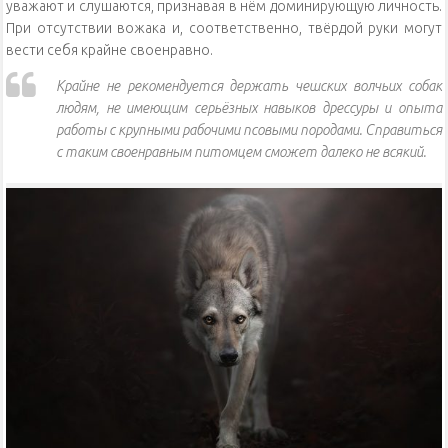
уважают и слушаются, признавая в нём доминирующую личность.
При отсутствии вожака и, соответственно, твёрдой руки могут
вести себя крайне своенравно.
Крайне не рекомендуется держать чешских волчьих собак
людям, не имеющим серьёзных навыков дрессуры и опыта
работы с крупными рабочими псовыми породами. Справиться
с таким своенравным питомцем сможет далеко не всякий.