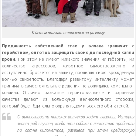
К детям волчаки относятся по-разному
Преданность собственной стае у влчака граничит с
геройством, он готов защищать своих до последней капли
крови
. При этом не имеют никакого значения ни габариты, ни
количество агрессоров, животное самоотверженно и
исступлённо бросается на защиту, проявляя свою врождённую
волчью свирепость. Благодаря развитому интеллекту может
принимать самостоятельные решения, не дожидаясь команды от
хозяина. Отлично развитые территориальные и охранные
качества делают из вольфхунда великолепного сторожа,
который будет бдительно охранять дом и всех его обитателей.
О выносливости чешских волчеков ходят легенды. История
знает ряд случаев, когда эти собаки с лёгкостью пробегали
по сотне километров, развивая при этом крейсерскую