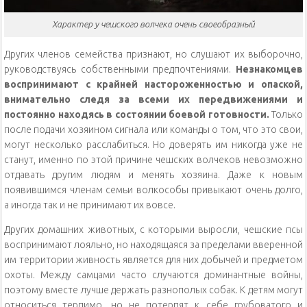
Характер у чешского волчека очень своеобразный
Других членов семейства признают, но слушают их выборочно,
руководствуясь собственными предпочтениями.
Незнакомцев
воспринимают с крайней настороженностью и опаской,
внимательно следя за всеми их передвижениями и
постоянно находясь в состоянии боевой готовности.
Только
после подачи хозяином сигнала или команды о том, что это свои,
могут несколько расслабиться. Но доверять им никогда уже не
станут, именно по этой причине чешских волчеков невозможно
отдавать другим людям и менять хозяина. Даже к новым
появившимся членам семьи волкособы привыкают очень долго,
а иногда так и не принимают их вовсе.
Других домашних животных, с которыми выросли, чешские псы
воспринимают лояльно, но находящаяся за пределами вверенной
им территории живность является для них добычей и предметом
охоты. Между самцами часто случаются доминантные войны,
поэтому вместе лучше держать разнополых собак. К детям могут
относиться терпимо, но не потерпят к себе грубоватого и