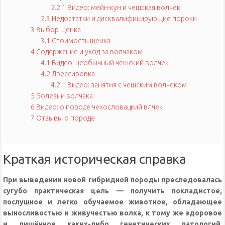
2.2.1
Видео: мейн-кун и чешская волчек
2.3
Недостатки и дисквалифицирующие пороки
3
Выбор щенка
3.1
Стоимость щенка
4
Содержание и уход за волчаком
4.1
Видео: необычный чешский волчек
4.2
Дрессировка
4.2.1
Видео: занятия с чешским волчеком
5
Болезни волчака
6
Видео: о породе чехословацкий влчек
7
Отзывы о породе
Краткая историческая справка
При выведении новой гибридной породы преследовалась
сугубо практическая цель — получить покладистое,
послушное и легко обучаемое животное, обладающее
выносливостью и живучестью волка, к тому же здоровое
и лишённое каких-либо генетических патологий
.