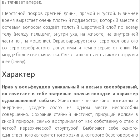
вытягивает вперёд.
Шерстяной покров средней длины, прямой и густой. В зимнее
время вырастает очень плотный подшёрсток, который вместе с
остевым волосом создаёт толстый шерстяной слой по всему
телу (между пальцами, внутри уха, на животе, на внутренней
части ног, на мошонке). Окрас варьируется от серо-желтоватого
до серо-серебристого, допустимы и тёмно-серые оттенки. На
морде более светлая маска. Светлая шерсть есть также на груди и
шее (снизу).
Характер
Нрав у вольфхундов уникальный и весьма своеобразный,
он сочетает в себе звериные волчьи повадки и характер
одомашненной собаки.
Животные чрезвычайно подвижны и
энергичны, усидеть долго на одном месте неспособны
совершенно. Сохранив стайный инстинкт, присущий волкам в
дикой природе, семью воспринимают как собственную стаю с
чёткой иерархической структурой. Выбирают себе одного-
единственного авторитетного хозяина, которого безоговорочно