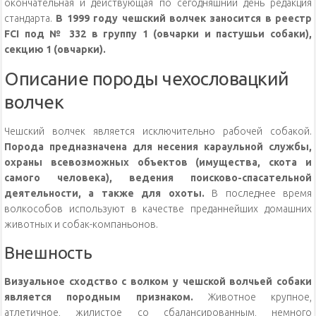
окончательная и действующая по сегодняшний день редакция
стандарта.
В 1999 году чешский волчек заносится в реестр
FCI под № 332 в группу 1 (овчарки и пастушьи собаки),
секцию 1 (овчарки).
Описание породы чехословацкий
волчек
Чешский волчек является исключительно рабочей собакой.
Порода предназначена для несения караульной службы,
охраны всевозможных объектов (имущества, скота и
самого человека), ведения поисково-спасательной
деятельности, а также для охоты.
В последнее время
волкособов используют в качестве преданнейших домашних
животных и собак-компаньонов.
Внешность
Визуальное сходство с волком у чешской волчьей собаки
является породным признаком.
Животное крупное,
атлетичное, жилистое со сбалансированным, немного