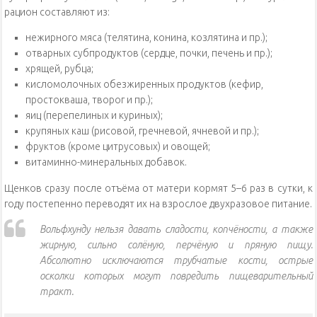
рацион составляют из:
нежирного мяса (телятина, конина, козлятина и пр.);
отварных субпродуктов (сердце, почки, печень и пр.);
хрящей, рубца;
кисломолочных обезжиренных продуктов (кефир,
простокваша, творог и пр.);
яиц (перепелиных и куриных);
крупяных каш (рисовой, гречневой, ячневой и пр.);
фруктов (кроме цитрусовых) и овощей;
витаминно-минеральных добавок.
Щенков сразу после отъёма от матери кормят 5–6 раз в сутки, к
году постепенно переводят их на взрослое двухразовое питание.
Вольфхунду нельзя давать сладости, копчёности, а также
жирную, сильно солёную, перчёную и пряную пищу.
Абсолютно исключаются трубчатые кости, острые
осколки которых могут повредить пищеварительный
тракт.