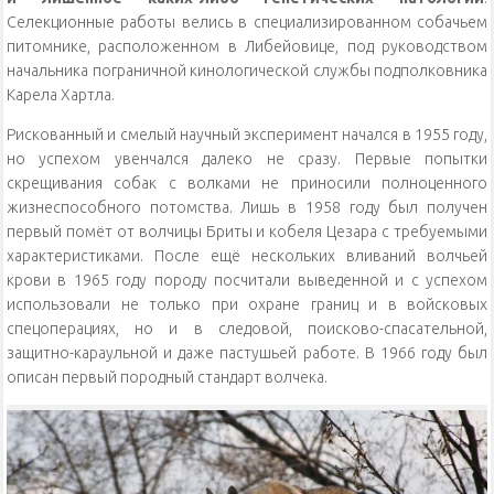
Селекционные работы велись в специализированном собачьем
питомнике, расположенном в Либейовице, под руководством
начальника пограничной кинологической службы подполковника
Карела Хартла.
Рискованный и смелый научный эксперимент начался в 1955 году,
но успехом увенчался далеко не сразу. Первые попытки
скрещивания собак с волками не приносили полноценного
жизнеспособного потомства. Лишь в 1958 году был получен
первый помёт от волчицы Бриты и кобеля Цезара с требуемыми
характеристиками. После ещё нескольких вливаний волчьей
крови в 1965 году породу посчитали выведенной и с успехом
использовали не только при охране границ и в войсковых
спецоперациях, но и в следовой, поисково-спасательной,
защитно-караульной и даже пастушьей работе. В 1966 году был
описан первый породный стандарт волчека.