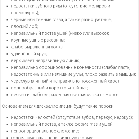
недостатки зубного ряда (отсутствие моляров и
премоляров);
чёрные или тёмные глаза, а также разноцветные;
плоский лоб;
неправильный постав ушей (низко или высоко);
крупные ушные раковины;
слабо выраженная холка;
удлинённый круп;
верх имеет неправильную линию;
неправильно сформированные конечности (слабая пясть,
недостаточные или излишние углы, плохо развитые мышцы);
чересчур длинный и неправильно посаженный хвост;
волнообразный и коротковатый шаг;
неявно и слабо выраженная светлая маска на морде.
Основанием для дисквалификации будут такие пороки:
недостатки челюстей (отсутствие зубов, перекус, недокус);
неправильный постав, а также форма глаз и ушей;
непропорциональное сложение;
голова, имеющая неправильную форму;