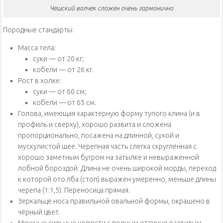
Чешский волчек сложен очень гармонично
Породные стандарты:
Масса тела:
суки — от 20 кг;
кобели — от 26 кг.
Рост в холке:
суки — от 60 см;
кобели — от 65 см.
Голова, имеющая характерную форму тупого клина (и в
профиль и сверху), хорошо развита и сложена
пропорционально, посажена на длинной, сухой и
мускулистой шее. Черепная часть слегка скруглённая с
хорошо заметным бугром на затылке и невыраженной
лобной бороздой. Длина не очень широкой морды, переход
к которой ото лба (стоп) выражен умеренно, меньше длины
черепа (1:1,5). Переносица прямая.
Зеркальце носа правильной овальной формы, окрашено в
чёрный цвет.
Мощные сильные челюсти с полным отлично развитым