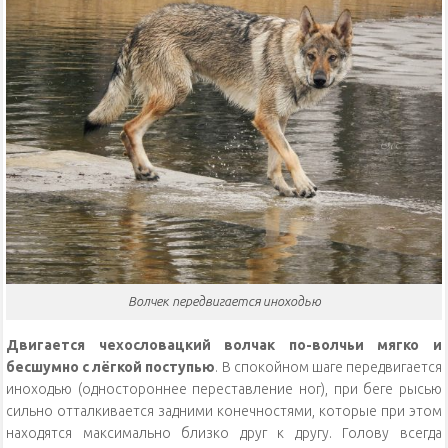
Волчек передвигается иноходью
Двигается чехословацкий волчак по-волчьи мягко и
бесшумно с лёгкой поступью
. В спокойном шаге передвигается
иноходью (одностороннее переставление ног), при беге рысью
сильно отталкивается задними конечностями, которые при этом
находятся максимально близко друг к другу. Голову всегда