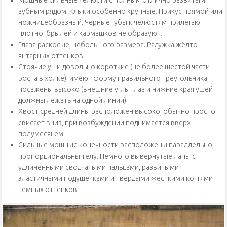
зубным рядом. Клыки особенно крупные. Прикус прямой или
ножницеобразный. Чёрные губы к челюстям прилегают
плотно, брылей и кармашков не образуют.
Глаза раскосые, небольшого размера. Радужка жёлто-
янтарных оттенков.
Стоячие уши довольно короткие (не более шестой части
роста в холке), имеют форму правильного треугольника,
посажены высоко (внешние углы глаз и нижние края ушей
должны лежать на одной линии).
Хвост средней длины расположен высоко, обычно просто
свисает вниз, при возбуждении поднимается вверх
полумесяцем.
Сильные мощные конечности расположены параллельно,
пропорциональны телу. Немного вывернутые лапы с
удлинёнными сводчатыми пальцами, развитыми
эластичными подушечками и твёрдыми жёсткими когтями
тёмных оттенков.