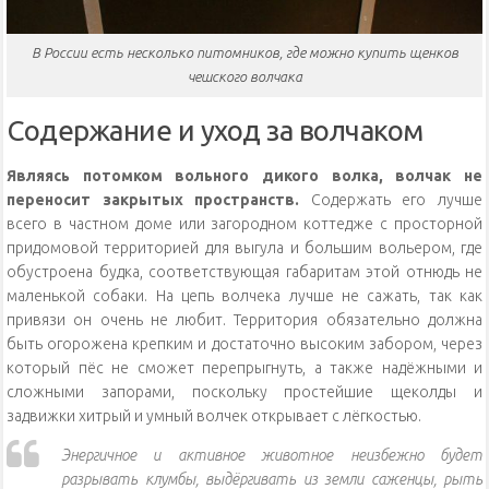
В России есть несколько питомников, где можно купить щенков
чешского волчака
Содержание и уход за волчаком
Являясь потомком вольного дикого волка, волчак не
переносит закрытых пространств.
Содержать его лучше
всего в частном доме или загородном коттедже с просторной
придомовой территорией для выгула и большим вольером, где
обустроена будка, соответствующая габаритам этой отнюдь не
маленькой собаки. На цепь волчека лучше не сажать, так как
привязи он очень не любит. Территория обязательно должна
быть огорожена крепким и достаточно высоким забором, через
который пёс не сможет перепрыгнуть, а также надёжными и
сложными запорами, поскольку простейшие щеколды и
задвижки хитрый и умный волчек открывает с лёгкостью.
Энергичное и активное животное неизбежно будет
разрывать клумбы, выдёргивать из земли саженцы, рыть