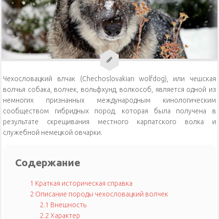
Уход за кошками
Уход за собаками
Физиология кошек
Чехословацкий влчак (Chechoslovakian wolfdog), или чешская
волчья собака, волчек, вольфхунд, волкособ, является одной из
немногих признанных международным кинологическим
сообществом гибридных пород, которая была получена в
результате скрещивания местного карпатского волка и
служебной немецкой овчарки.
Содержание
1
Краткая историческая справка
2
Описание породы чехословацкий волчек
2.1
Внешность
2.2
Характер