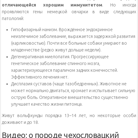
отличающейся хорошим иммунитетом
. Но иногда
проявляются гены немецкой овчарки в виде следующих
патологий:
Гипофизарный нанизм. Врождённое эндокринное
неизлечимое заболевание, выражается задержкой развития
(карликовостью). Почти все больные собаки умирают во
младенчестве (редко живут дольше недели).
Дегенеративная миелопатия. Прогрессирующее
генетическое заболевание спинного мозга,
характеризующееся параличом задних конечностей.
Эффективного лечения нет.
Дисплазия суставов (чаще тазобедренных). Животное не
может нормально двигаться, хромает и испытывает сильную
острую боль. Оперативное вмешательство существенно
улучшает качество жизни питомца.
Живут вольфхунды порядка 13–14 лет, но некоторые особи
доживают и до 18.
Видео: о породе чехословацкий