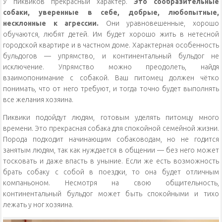
У пиквиков прекрасный характер.
Это сообразительные
собаки, уверенные в себе, добрые, любопытные,
несклонные к агрессии.
Они уравновешенные, хорошо
обучаются, любят детей. Им будет хорошо жить в нетесной
городской квартире и в частном доме. Характерная особенность
бульдогов — упрямство, и континентальный бульдог не
исключение. Упрямство можно преодолеть, найдя
взаимопонимание с собакой. Ваш питомец должен чётко
понимать, что от него требуют, и тогда точно будет выполнять
все желания хозяина.
Пиквики подойдут людям, готовым уделять питомцу много
времени. Это прекрасная собака для спокойной семейной жизни.
Порода подходит начинающим собаководам, но не годится
занятым людям, так как нуждается в общении — без него может
тосковать и даже впасть в уныние. Если же есть возможность
брать собаку с собой в поездки, то она будет отличным
компаньоном. Несмотря на свою общительность,
континентальный бульдог может быть спокойными и тихо
лежать у ног хозяина.