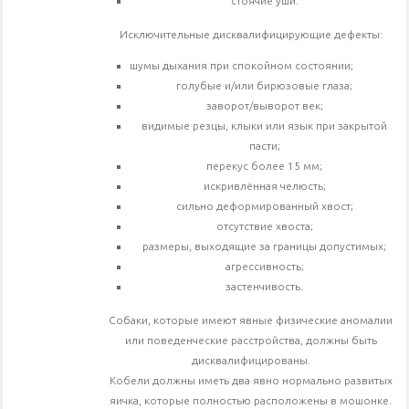
стоячие уши.
Исключительные дисквалифицирующие дефекты:
шумы дыхания при спокойном состоянии;
голубые и/или бирюзовые глаза;
заворот/выворот век;
видимые резцы, клыки или язык при закрытой
пасти;
перекус более 15 мм;
искривлённая челюсть;
сильно деформированный хвост;
отсутствие хвоста;
размеры, выходящие за границы допустимых;
агрессивность;
застенчивость.
Собаки, которые имеют явные физические аномалии
или поведенческие расстройства, должны быть
дисквалифицированы.
Кобели должны иметь два явно нормально развитых
яичка, которые полностью расположены в мошонке.