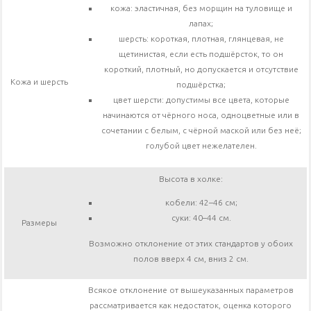
кожа: эластичная, без морщин на туловище и
лапах;
шерсть: короткая, плотная, глянцевая, не
щетинистая, если есть подшёрсток, то он
короткий, плотный, но допускается и отсутствие
Кожа и шерсть
подшёрстка;
цвет шерсти: допустимы все цвета, которые
начинаются от чёрного носа, одноцветные или в
сочетании с белым, с чёрной маской или без неё;
голубой цвет нежелателен.
Высота в холке:
кобели: 42–46 см;
суки: 40–44 см.
Размеры
Возможно отклонение от этих стандартов у обоих
полов вверх 4 см, вниз 2 см.
Всякое отклонение от вышеуказанных параметров
рассматривается как недостаток, оценка которого