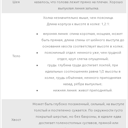
Шея
казалось, что голова лежит прямо на плечах. Хорошо
выпуклая линия затылка.
Холка незначительно выше, чем поясница.
Длина корпуса к высоте в холке: 1,2:1:
верхняя линия: спина короткая, мощная, может
быть прямая, длина спины от шейного выступа до
основания хвоста соответствует высоте в холке;
поясничный отдел: немного уже, чем грудной
Тело
отдел, круп слегка опущенный;
грудь: глубина груди достигает локтей, при
идеальных соотношениях равна 1/2 высоты в
холке, грудь объёмная, немного приподнятая
назад, рёбра выпуклые;
нижняя линия: живот приподнятый.
Может быть глубоко посаженный, сильный, на выступе
толстый и постепенно сужается. По окружности густо
покрытый шерстью, но без бахромы, в идеале едва
Хвост
достигает голеностопных суставов, прямой или