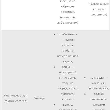
шее (но не
только самые
образует
кончики
воротник,
шерстинок)
панталоны
либо плюмаж)
особенность
— сухая,
жёсткая,
грубая и
взъерошенная
шерсть;
длина —
примерно 6
см по всему
на морде —
телу, на
маска, уши
морде, ногах,
также чёрные;
ушах чуть
только
Жесткошёрстная
Лакенуа
короче;
палевый со
(грубошёрстная)
шерсть,
следами
растущая на
чёрного