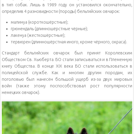
в тип собак. Лишь в 1989 году он установился окончательно,
определив 4 разновидности (породы) бельгийских овчарок:
малинуа (короткошёрстные);
грюнендаль (длинношёрстные чёрные);
лакенуа (жесткошёрстные);
тервюрен (длинношёрстная иного, кроме чёрного, окраса).
Стандарт бельгийских овчарок был принят Королевским
Обществом Св. Хьюберта. БО стали записываться и в Племенную
книгу Общества. В конце XIX века БО стали использоваться в
полицейской службе. Как и многим другим породам, их
поголовью был нанесён большой ущерб из-за двух мировых
войн (также этому поспособствовал рост популярности
немецких овчарок).