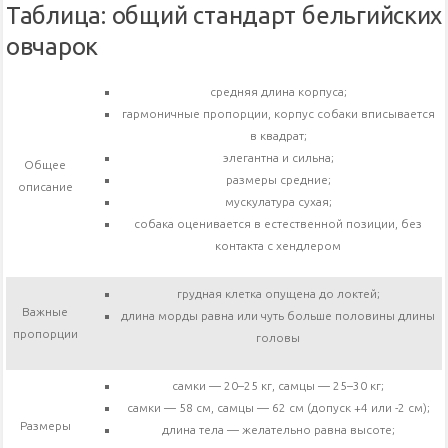
Таблица: общий стандарт бельгийских
овчарок
средняя длина корпуса;
гармоничные пропорции, корпус собаки вписывается
в квадрат;
элегантна и сильна;
Общее
размеры средние;
описание
мускулатура сухая;
собака оценивается в естественной позиции, без
контакта с хендлером
грудная клетка опущена до локтей;
Важные
длина морды равна или чуть больше половины длины
пропорции
головы
самки — 20–25 кг, самцы — 25–30 кг;
самки — 58 см, самцы — 62 см (допуск +4 или -2 см);
Размеры
длина тела — желательно равна высоте;