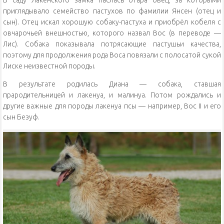
В саду Лакенского замка паслась отара овец, за которыми
приглядывало семейство пастухов по фамилии Янсен (отец и
сын). Отец искал хорошую собаку-пастуха и приобрёл кобеля с
овчарочьей внешностью, которого назвал Вос (в переводе —
Лис). Собака показывала потрясающие пастушьи качества,
поэтому для продолжения рода Воса повязали с полосатой сукой
Лиске неизвестной породы.
В результате родилась Диана — собака, ставшая
прародительницей и лакенуа, и малинуа. Потом рождались и
другие важные для породы лакенуа псы — например, Вос II и его
сын Безуф.