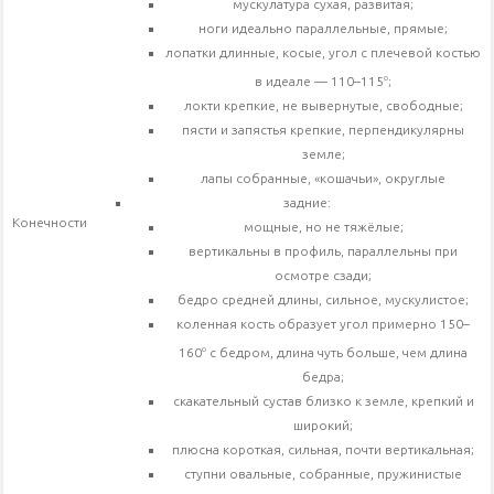
мускулатура сухая, развитая;
ноги идеально параллельные, прямые;
лопатки длинные, косые, угол с плечевой костью
о
в идеале — 110–115
;
локти крепкие, не вывернутые, свободные;
пясти и запястья крепкие, перпендикулярны
земле;
лапы собранные, «кошачьи», округлые
задние:
Конечности
мощные, но не тяжёлые;
вертикальны в профиль, параллельны при
осмотре сзади;
бедро средней длины, сильное, мускулистое;
коленная кость образует угол примерно 150–
о
160
с бедром, длина чуть больше, чем длина
бедра;
скакательный сустав близко к земле, крепкий и
широкий;
плюсна короткая, сильная, почти вертикальная;
ступни овальные, собранные, пружинистые