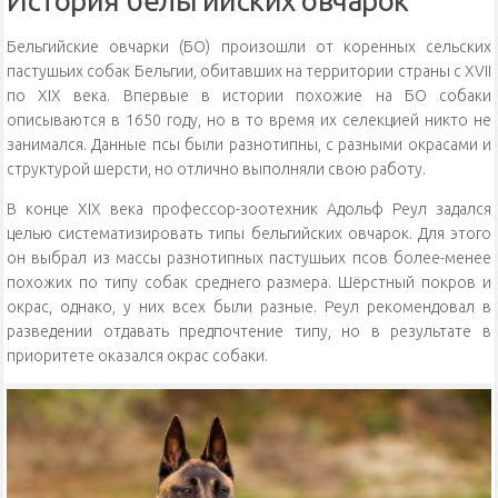
История бельгийских овчарок
Бельгийские овчарки (БО) произошли от коренных сельских
пастушьих собак Бельгии, обитавших на территории страны с XVII
по XIX века. Впервые в истории похожие на БО собаки
описываются в 1650 году, но в то время их селекцией никто не
занимался. Данные псы были разнотипны, с разными окрасами и
структурой шерсти, но отлично выполняли свою работу.
В конце XIX века профессор-зоотехник Адольф Реул задался
целью систематизировать типы бельгийских овчарок. Для этого
он выбрал из массы разнотипных пастушьих псов более-менее
похожих по типу собак среднего размера. Шёрстный покров и
окрас, однако, у них всех были разные. Реул рекомендовал в
разведении отдавать предпочтение типу, но в результате в
приоритете оказался окрас собаки.