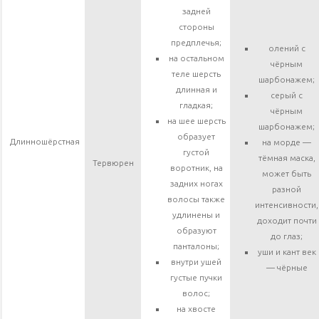
задней
стороны
предплечья;
олений с
на остальном
чёрным
теле шерсть
шарбонажем;
длинная и
серый с
гладкая;
чёрным
на шее шерсть
шарбонажем;
образует
Длинношёрстная
на морде —
густой
тёмная маска,
Тервюрен
воротник, на
может быть
задних ногах
разной
волосы также
интенсивности,
удлинены и
доходит почти
образуют
до глаз;
панталоны;
уши и кант век
внутри ушей
— чёрные
густые пучки
волос;
на хвосте