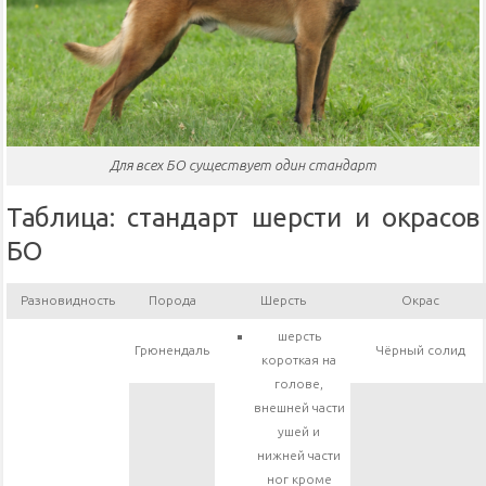
Для всех БО существует один стандарт
Таблица: стандарт шерсти и окрасов
БО
Разновидность
Порода
Шерсть
Окрас
шерсть
Грюнендаль
Чёрный солид
короткая на
голове,
внешней части
ушей и
нижней части
ног кроме