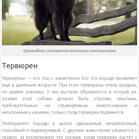
Грюнендали считаются неплохими компаньонами
Тервюрен
Тервюрены — это псы с характером. Его эта порода проявляет
ещё в щенячьем возрасте. При этом тервюрены очень преданы,
но крайне ревнивы. У них высокая обучаемость и острый ум.
Хозяин этой собаки должен быть строгим, опытным,
требовательным, но справедливым, неагрессивным и
несклонным к насилию, только тогда тервюрен подчинится.
Темперамент породы в целом сдержанный, непреклонный,
спокойный и недоверчивый. С другими животными уживается с
трудом, за исключением тех случаев, когда тервюрен растёт с