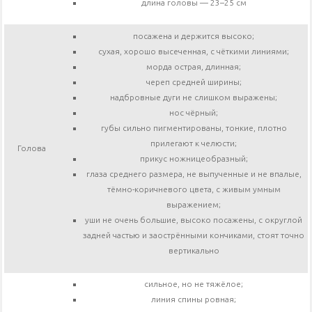
длина головы — 23–25 см
посажена и держится высоко;
сухая, хорошо высеченная, с чёткими линиями;
морда острая, длинная;
череп средней ширины;
надбровные дуги не слишком выражены;
нос чёрный;
губы сильно пигментированы, тонкие, плотно
прилегают к челюсти;
Голова
прикус ножницеобразный;
глаза среднего размера, не выпученные и не впалые,
тёмно-коричневого цвета, с живым умным
выражением;
уши не очень большие, высоко посажены, с округлой
задней частью и заострёнными кончиками, стоят точно
вертикально
сильное, но не тяжёлое;
линия спины ровная;