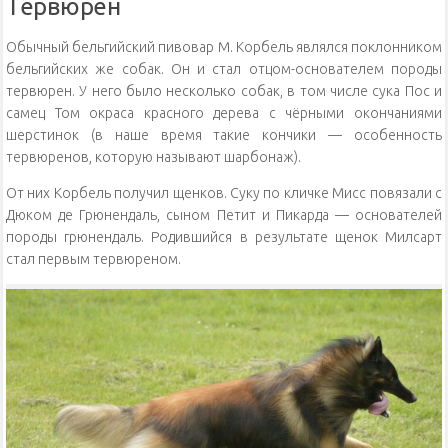
Тервюрен
Обычный бельгийский пивовар М. Корбель являлся поклонником
бельгийских же собак. Он и стал отцом-основателем породы
тервюрен. У него было несколько собак, в том числе сука Пос и
самец Том окраса красного дерева с чёрными окончаниями
шерстинок (в наше время такие кончики — особенность
тервюренов, которую называют шарбонаж).
От них Корбель получил щенков. Суку по кличке Мисс повязали с
Дюком де Грюнендаль, сыном Петит и Пикарда — основателей
породы грюнендаль. Родившийся в результате щенок Милсарт
стал первым тервюреном.