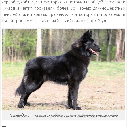
чёрной сукой Петит. Некоторые их потомки (в общей сложности
Пикард и Петит произвели более 30 чёрных длинношёрстных
щенков) стали первыми грюнендалями, которых использовал в
своей программе выведения бельгийских овчарок Реул.
Грюнендаль — красивая собака с примечательной внешностью