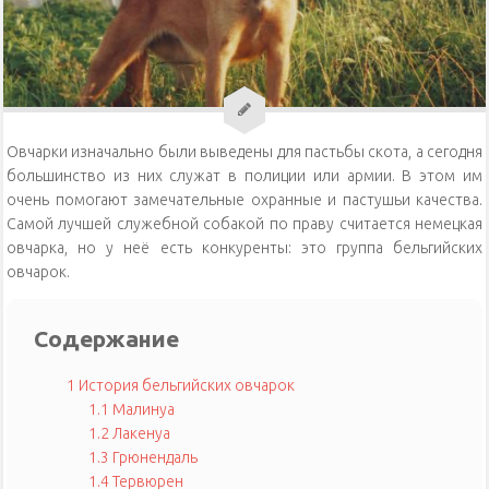
Уход за кошками
Уход за собаками
Физиология кошек
Овчарки изначально были выведены для пастьбы скота, а сегодня
большинство из них служат в полиции или армии. В этом им
очень помогают замечательные охранные и пастушьи качества.
Самой лучшей служебной собакой по праву считается немецкая
овчарка, но у неё есть конкуренты: это группа бельгийских
овчарок.
Содержание
1
История бельгийских овчарок
1.1
Малинуа
1.2
Лакенуа
1.3
Грюнендаль
1.4
Тервюрен