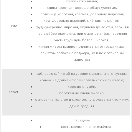
холка чётко видна;
спина короткая, хорошо обмускуленная;
поясница короткая, крепкая, довольно широкая;
круп довольно широкий, с лёгким наклоном;
Тело
грудь умеренно широкая, опущена до локтей, верхняя
часть рёбер округлена, при осмотре анфас передняя
часть груди чуть более широкая;
линия живота плавно поднимается от груди к паху,
при этом собака не поджара, но и не с отвислым
животом
саблевидный изгиб на уровне скакательного сустава,
кончик не должен формировать крюк или излом;
хорошо опушён;
Хвост
посажен не очень высоко;
основание толстое и сильное, чуть сужается к кончику;
длина средняя
передние:
кость крепкая, но не тяжёлая;