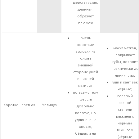
шерсть густая,
длинная,
образует
плюмаж
очень
короткие
маска чёткая,
волоски на
покрывает
голове,
губы, доходит
внешней
практически до
стороне ушей
линии глаз;
и нижней
уши и кант век
части лап;
чёрные;
по всему телу
палевый
шерсть
разной
Короткошёрстная
Малинуа
довольно
степени
коротка, но
рыжины с
удлинена на
чёрным
хвосте,
тикингом
бёдрах и на
(чёрные