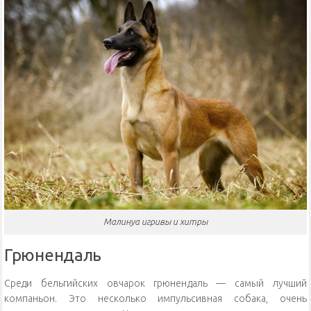
Малинуа игривы и хитры
Грюнендаль
Среди бельгийских овчарок грюнендаль — самый лучший
компаньон. Это несколько импульсивная собака, очень