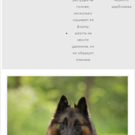
голове,
шарбонажа
несколько
скрывает её
форму;
шерсть на
хвосте
удлинена, но
не образует
плюмаж