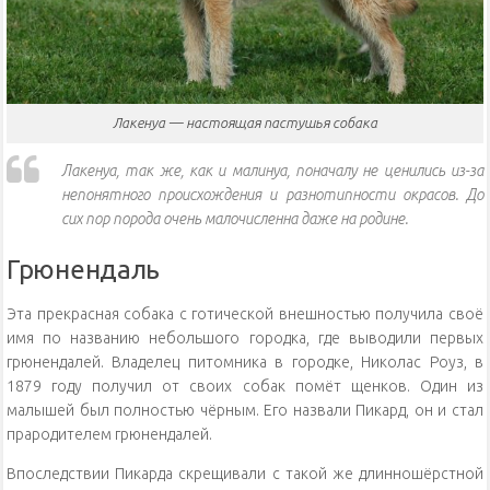
Лакенуа — настоящая пастушья собака
Лакенуа, так же, как и малинуа, поначалу не ценились из-за
непонятного происхождения и разнотипности окрасов. До
сих пор порода очень малочисленна даже на родине.
Грюнендаль
Эта прекрасная собака с готической внешностью получила своё
имя по названию небольшого городка, где выводили первых
грюнендалей. Владелец питомника в городке, Николас Роуз, в
1879 году получил от своих собак помёт щенков. Один из
малышей был полностью чёрным. Его назвали Пикард, он и стал
прародителем грюнендалей.
Впоследствии Пикарда скрещивали с такой же длинношёрстной