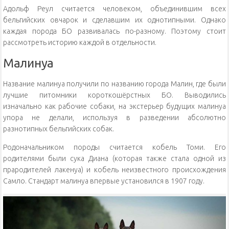
Адольф Реул считается человеком, объединившим всех
бельгийских овчарок и сделавшим их однотипными. Однако
каждая порода БО развивалась по-разному. Поэтому стоит
рассмотреть историю каждой в отдельности.
Малинуа
Название малинуа получили по названию города Малин, где были
лучшие питомники короткошёрстных БО. Выводились
изначально как рабочие собаки, на экстерьер будущих малинуа
упора не делали, используя в разведении абсолютно
разнотипных бельгийских собак.
Родоначальником породы считается кобель Томи. Его
родителями были сука Диана (которая также стала одной из
прародителей лакенуа) и кобель неизвестного происхождения
Самло. Стандарт малинуа впервые установился в 1907 году.