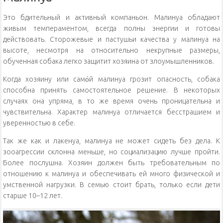
Это бдительный и активный компаньон. Малинуа обладают
живым темпераментом, всегда полны энергии и готовы
действовать. Сторожевые и пастушьи качества у малинуа на
высоте, несмотря на относительно некрупные размеры,
обученная собака легко защитит хозяина от злоумышленников.
Когда хозяину или само́й малинуа грозит опасность, собака
способна принять самостоятельное решение. В некоторых
случаях она упряма, в то же время очень проницательна и
чувствительна. Характер малинуа отличается бесстрашием и
уверенностью в себе.
Так же как и лакенуа, малинуа не может сидеть без дела. К
зооагрессии склонна меньше, но социализацию лучше пройти.
Более послушна. Хозяин должен быть требовательным по
отношению к малинуа и обеспечивать ей много физической и
умственной нагрузки. В семью стоит брать, только если дети
старше 10–12 лет.