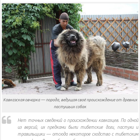
Кавказская овчарка — порода, ведущая своё происхождение от древних
пастушьих собак
Нет точных сведений о происхождении кавказцев. По одной
из версий, их предками были тибетские доги, пастухи и
травильщики — отсюда некоторое сходство с тибетским