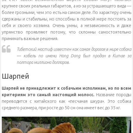
крупнее своих реальных габаритов, а из-за устрашающего вида —
более грозными, чем это есть на самом деле. По характеру очень
сдержаны и стабильны, но способны в полной мере постоять за
себя и своего хозяина. Очень умны, а независимость и даже
упрямство проявляют потому, что склонны самостоятельно
принимать важные решения.
Тибетский мастиф известен как самая дорогая в мире собака
— кобель по имени Hong Dong был продан в Китае за
полтора миллиона долларов.
Шарпей
Шарпей не принадлежит к собачьим исполинам, но по всем
критериям это самый настоящий молосс.
Название породы
переводится с китайского как «песчаная шкура». Это собака
среднего размера, при росте до 50 см она имеет вес до 35 кг.