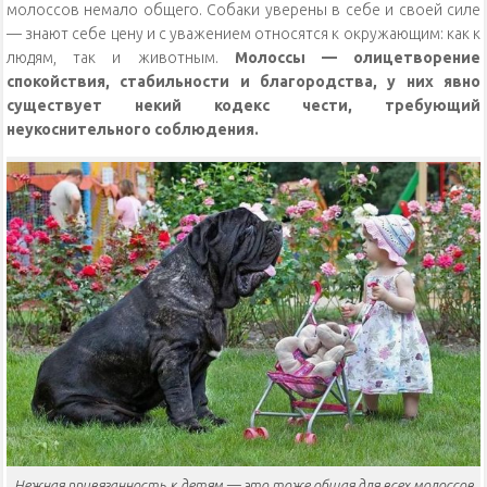
молоссов немало общего. Собаки уверены в себе и своей силе
— знают себе цену и с уважением относятся к окружающим: как к
людям, так и животным.
Молоссы — олицетворение
спокойствия, стабильности и благородства, у них явно
существует некий кодекс чести, требующий
неукоснительного соблюдения.
Нежная привязанность к детям — это тоже общая для всех молоссов