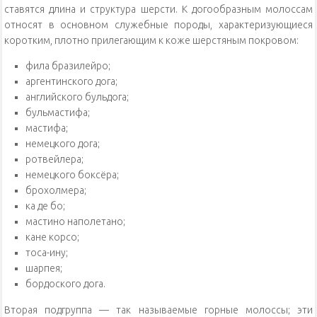
ставятся длина и структура шерсти. К догообразным молоссам
относят в основном служебные породы, характеризующиеся
коротким, плотно прилегающим к коже шерстяным покровом:
фила бразилейро;
аргентинского дога;
английского бульдога;
бульмастифа;
мастифа;
немецкого дога;
ротвейлера;
немецкого боксёра;
брохолмера;
ка де бо;
мастино наполетано;
кане корсо;
тоса-ину;
шарпея;
бордоского дога.
Вторая подгруппа — так называемые горные молоссы; эти