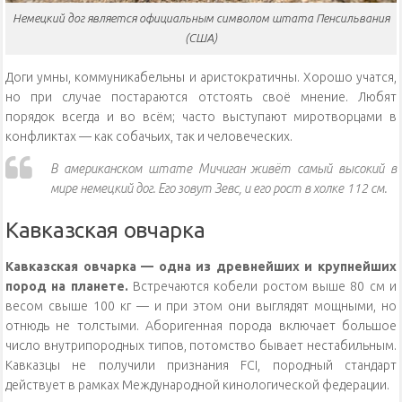
Немецкий дог является официальным символом штата Пенсильвания
(США)
Доги умны, коммуникабельны и аристократичны. Хорошо учатся,
но при случае постараются отстоять своё мнение. Любят
порядок всегда и во всём; часто выступают миротворцами в
конфликтах — как собачьих, так и человеческих.
В американском штате Мичиган живёт самый высокий в
мире немецкий дог. Его зовут Зевс, и его рост в холке 112 см.
Кавказская овчарка
Кавказская овчарка — одна из древнейших и крупнейших
пород на планете.
Встречаются кобели ростом выше 80 см и
весом свыше 100 кг — и при этом они выглядят мощными, но
отнюдь не толстыми. Аборигенная порода включает большое
число внутрипородных типов, потомство бывает нестабильным.
Кавказцы не получили признания FCI, породный стандарт
действует в рамках Международной кинологической федерации.