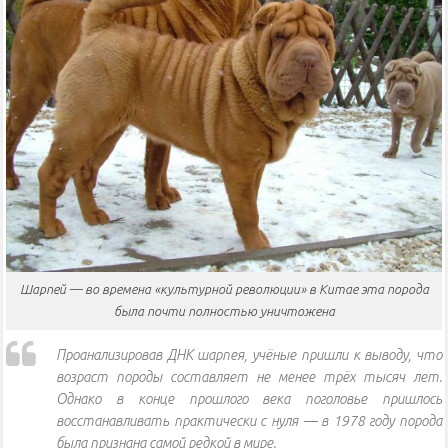
Шарпей — во времена «культурной революции» в Китае эта порода
была почти полностью уничтожена
Проанализировав ДНК шарпея, учёные пришли к выводу, что
возраст породы составляет не менее трёх тысяч лет.
Однако в конце прошлого века поголовье пришлось
восстанавливать практически с нуля — в 1978 году порода
была признана самой редкой в мире.