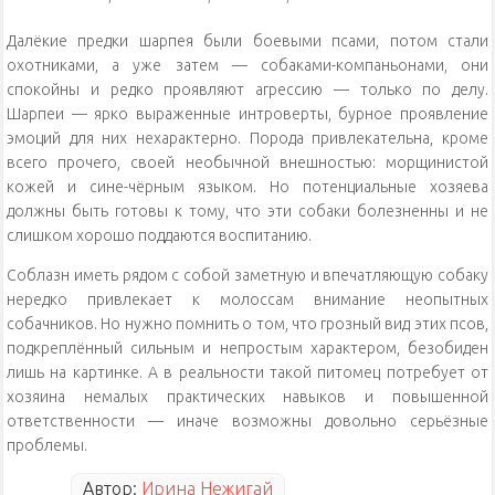
Далёкие предки шарпея были боевыми псами, потом стали
охотниками, а уже затем — собаками-компаньонами, они
спокойны и редко проявляют агрессию — только по делу.
Шарпеи — ярко выраженные интроверты, бурное проявление
эмоций для них нехарактерно. Порода привлекательна, кроме
всего прочего, своей необычной внешностью: морщинистой
кожей и сине-чёрным языком. Но потенциальные хозяева
должны быть готовы к тому, что эти собаки болезненны и не
слишком хорошо поддаются воспитанию.
Соблазн иметь рядом с собой заметную и впечатляющую собаку
нередко привлекает к молоссам внимание неопытных
собачников. Но нужно помнить о том, что грозный вид этих псов,
подкреплённый сильным и непростым характером, безобиден
лишь на картинке. А в реальности такой питомец потребует от
хозяина немалых практических навыков и повышенной
ответственности — иначе возможны довольно серьёзные
проблемы.
Автор:
Ирина Нежигай