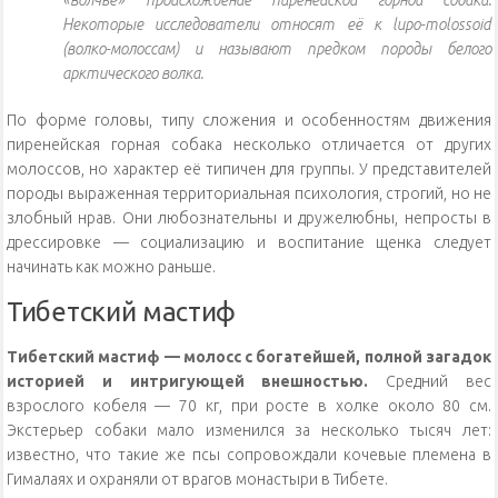
«волчье» происхождение пиренейской горной собаки.
Некоторые исследователи относят её к lupo-molossoid
(волко-молоссам) и называют предком породы белого
арктического волка.
По форме головы, типу сложения и особенностям движения
пиренейская горная собака несколько отличается от других
молоссов, но характер её типичен для группы. У представителей
породы выраженная территориальная психология, строгий, но не
злобный нрав. Они любознательны и дружелюбны, непросты в
дрессировке — социализацию и воспитание щенка следует
начинать как можно раньше.
Тибетский мастиф
Тибетский мастиф — молосс с богатейшей, полной загадок
историей и интригующей внешностью.
Средний вес
взрослого кобеля — 70 кг, при росте в холке около 80 см.
Экстерьер собаки мало изменился за несколько тысяч лет:
известно, что такие же псы сопровождали кочевые племена в
Гималаях и охраняли от врагов монастыри в Тибете.