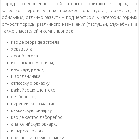
породы совершенно необязательно обитают в горах, но
качество шерсти у них похожее: она густая, лохматая, с
обильным, отлично развитым подшёрстком. К категории горных
относят породы различного назначения (пастушьи, служебные, а
также спасателей и компаньонов):
као де серра де зстрела;
ховаварта;
леонбергера;
испанского мастифа;
ньюфаундленда;
шарпланинака;
атласскую овчарку;
рафейро до алентехо;
сенбернара;
пиренейского мастифа;
кавказскую овчарку;
као де кастро лаборейро;
анатолийскую овчарку;
канарского дога;
среднеазиатскую овчарку;