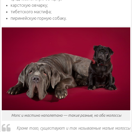
карстскую овчарку;
тибетского мастифа;
пиринейскую горную собаку.
Мопс и мастино наполетано — такие разные, но оба молоссы
Кроме того, существуют и так называемые малые молоссы