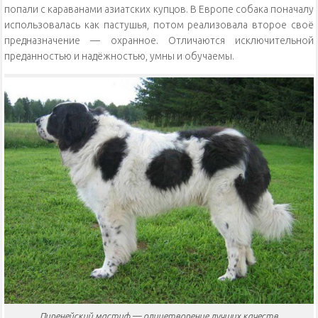
попали с караванами азиатских купцов. В Европе собака поначалу
использовалась как пастушья, потом реализовала второе своё
предназначение — охранное. Отличаются исключительной
преданностью и надёжностью, умны и обучаемы.
Пиренейский мастиф — олицетворение лучших качеств