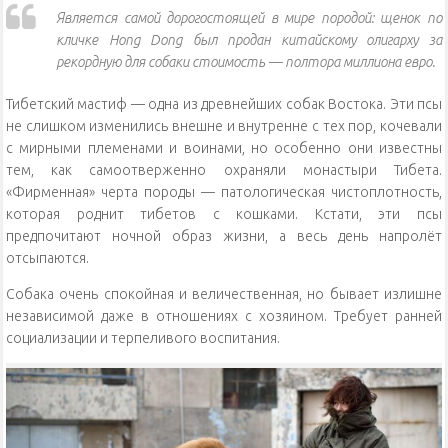
Является самой дорогостоящей в мире породой: щенок по
кличке Hong Dong был продан китайскому олигарху за
рекордную для собаки стоимость — полтора миллиона евро.
Тибетский мастиф — одна из древнейших собак Востока. Эти псы
не слишком изменились внешне и внутренне с тех пор, кочевали
с мирными племенами и воинами, но особенно они известны
тем, как самоотверженно охраняли монастыри Тибета.
«Фирменная» черта породы — патологическая чистоплотность,
которая роднит тибетов с кошками. Кстати, эти псы
предпочитают ночной образ жизни, а весь день напролёт
отсыпаются.
Собака очень спокойная и величественная, но бывает излишне
независимой даже в отношениях с хозяином. Требует ранней
социализации и терпеливого воспитания.