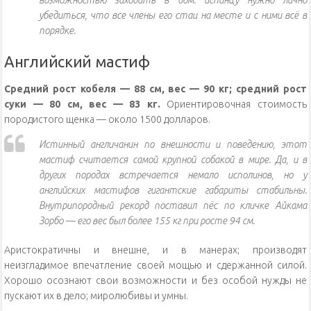
убедиться, что все члены его стаи на месте и с ними всё в
порядке.
Английский мастиф
Средний рост кобеля — 88 см, вес — 90 кг; средний рост
суки — 80 см, вес — 83 кг.
Ориентировочная стоимость
породистого щенка — около 1500 долларов.
Истинный англичанин по внешности и поведению, этот
мастиф считается самой крупной собакой в мире. Да, и в
других породах встречается немало исполинов, но у
английских мастифов гигантские габариты стабильны.
Внутрипородный рекорд поставил пёс по кличке Айкама
Зорбо — его вес был более 155 кг при росте 94 см.
Аристократичны и внешне, и в манерах; производят
неизгладимое впечатление своей мощью и сдержанной силой.
Хорошо осознают свои возможности и без особой нужды не
пускают их в дело; миролюбивы и умны.