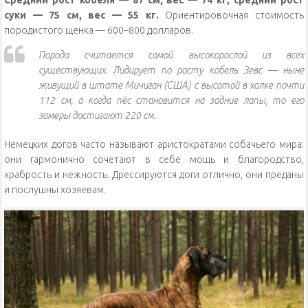
суки — 75 см, вес — 55 кг.
Ориентировочная стоимость
породистого щенка — 600–800 долларов.
Порода считается самой высокорослой из всех
существующих. Лидирует по росту кобель Зевс — ныне
живущий в штате Мичиган (США) с высотой в холке почти
112 см, а когда пёс становится на задние лапы, то его
замеры достигают 220 см.
Немецких догов часто называют аристократами собачьего мира:
они гармонично сочетают в себе мощь и благородство,
храбрость и нежность. Дрессируются доги отлично, они преданы
и послушны хозяевам.