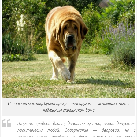
Испанский мастиф будет прекрасным другом всем членам семьи и
надежным охранником дома
Шерсть средней длины, довольно густая; окрас допустим
практически любой. Содержание — дворовое, но с
возможностью заходить в дом: испанцу нужно лично