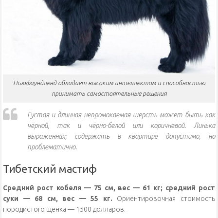
Ньюфаундленд обладает высоким интеллектом и способностью
принимать самостоятельные решения
Густая и длинная непромокаемая шерсть может быть как
чёрной, так и чёрно-белой или коричневой. Линька
выраженная; содержать в квартире допустимо, но
проблематично.
Тибетский мастиф
Средний рост кобеля — 75 см, вес — 61 кг; средний рост
суки — 68 см, вес — 55 кг.
Ориентировочная стоимость
породистого щенка — 1500 долларов.