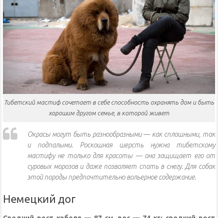
Тибетский мастиф сочетает в себе способность охранять дом и быть
хорошим другом семье, в которой живет
Окрасы могут быть разнообразными — как сплошными, так
и подпалыми. Роскошная шерсть нужна тибетскому
мастифу не только для красоты — она защищает его от
суровых морозов и даже позволяет спать в снегу. Для собак
этой породы предпочтительно вольерное содержание.
Немецкий дог
Средний рост кобеля — 87 см, вес — 74 кг; средний рост