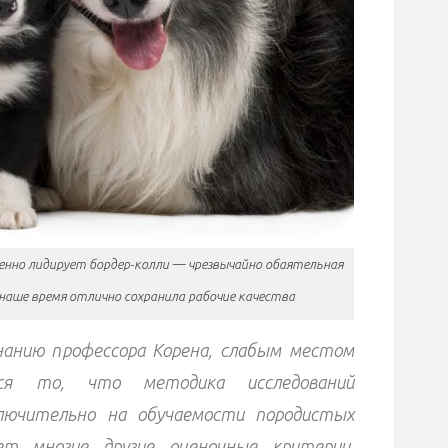
енно лидирует бордер-колли — чрезвычайно обаятельная
 наше время отлично сохранила рабочие качества
нанию профессора Корена, слабым местом
ся то, что методика исследований
ключительно на обучаемости породистых
т многие другие оценочные критерии,