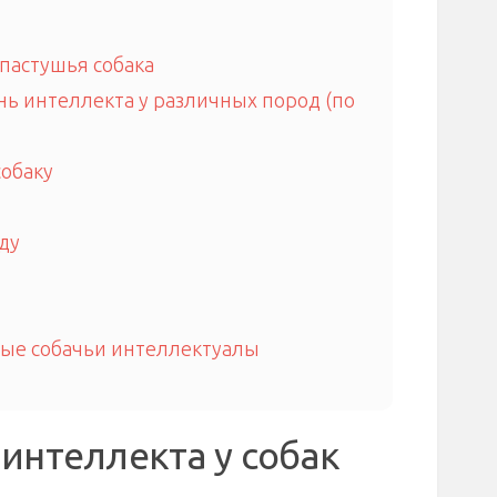
пастушья собака
нь интеллекта у различных пород (по
собаку
ду
ные собачьи интеллектуалы
интеллекта у собак