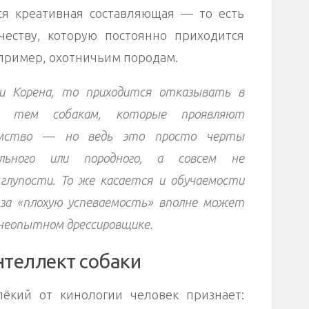
ся креативная составляющая — то есть
честву, которую постоянно приходится
апример, охотничьим породам.
ии Корена, то приходится отказывать в
е тем собакам, которые проявляют
ямство — но ведь это просто черты
уального или породного, а совсем не
глупости. То же касается и обучаемости
 за «плохую успеваемость» вполне может
 неопытном дрессировщике.
нтеллект собаки
ёкий от кинологии человек признает: