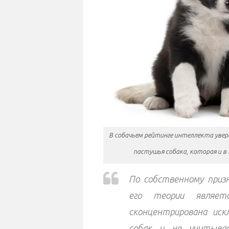
В собачьем рейтинге интеллекта увер
пастушья собака, которая и в
По собственному приз
его теории являет
сконцентрирована ис
собак и не учитывае