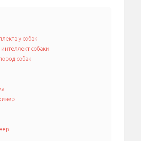
лекта у собак
 интеллект собаки
пород собак
ка
ривер
вер