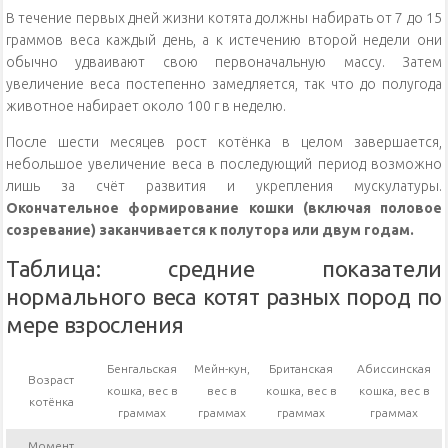
В течение первых дней жизни котята должны набирать от 7 до 15
граммов веса каждый день, а к истечению второй недели они
обычно удваивают свою первоначальную массу. Затем
увеличение веса постепенно замедляется, так что до полугода
животное набирает около 100 г в неделю.
После шести месяцев рост котёнка в целом завершается,
небольшое увеличение веса в последующий период возможно
лишь за счёт развития и укрепления мускулатуры.
Окончательное формирование кошки (включая половое
созревание) заканчивается к полутора или двум годам.
Таблица: средние показатели
нормального веса котят разных пород по
мере взросления
Бенгальская
Мейн-кун,
Британская
Абиссинская
Возраст
кошка, вес в
вес в
кошка, вес в
кошка, вес в
котёнка
граммах
граммах
граммах
граммах
Момент