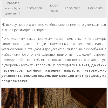
Взрослая
4500–
кошка (для
3000–8000
2500–7000
3500–5500
10000
сравнения)
*К исходу первого дня вес котёнка может немного уменьшиться,
это не противоречит норме.
По описанным выше причинам нельзя полагаться и на размеры
животного. Даже среди племенных кошек официально
установленные стандарты допускают значительные колебания в
«габаритах» (это очень хорошо видно из последней строчки
приведённой выше таблицы относительно весовых рамок), а уж
о дворовых Мурках и говорить не приходится.
Не зная, до каких
параметров котёнок намерен вырасти, невозможно
установить, сколько недель или месяцев этот процесс уже
продолжается.