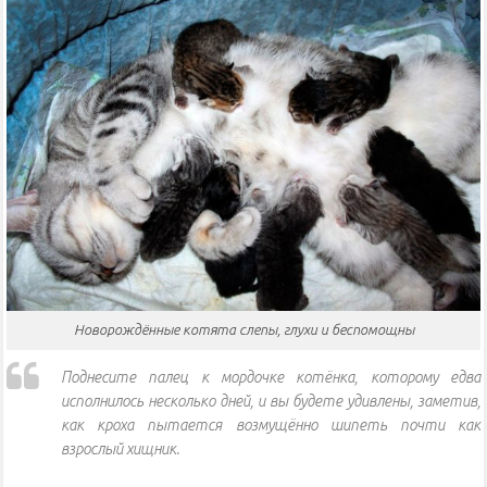
Новорождённые котята слепы, глухи и беспомощны
Поднесите палец к мордочке котёнка, которому едва
исполнилось несколько дней, и вы будете удивлены, заметив,
как кроха пытается возмущённо шипеть почти как
взрослый хищник.