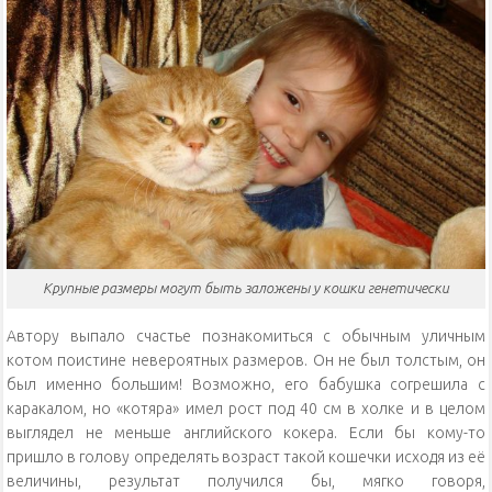
Крупные размеры могут быть заложены у кошки генетически
Автору выпало счастье познакомиться с обычным уличным
котом поистине невероятных размеров. Он не был толстым, он
был именно большим! Возможно, его бабушка согрешила с
каракалом, но «котяра» имел рост под 40 см в холке и в целом
выглядел не меньше английского кокера. Если бы кому-то
пришло в голову определять возраст такой кошечки исходя из её
величины, результат получился бы, мягко говоря,