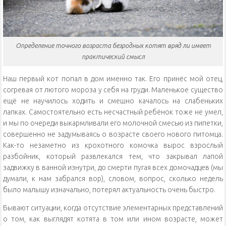
Определение точного возраста безродных котят вряд ли имеет
практический смысл
Наш первый кот попал в дом именно так. Его принёс мой отец,
согревая от лютого мороза у себя на груди. Маленькое существо
ещё не научилось ходить и смешно качалось на слабеньких
лапках. Самостоятельно есть несчастный ребёнок тоже не умел,
и мы по очереди выкармливали его молочной смесью из пипетки,
совершенно не задумываясь о возрасте своего нового питомца.
Как-то незаметно из крохотного комочка вырос взрослый
разбойник, который развлекался тем, что закрывал лапой
задвижку в ванной изнутри, до смерти пугая всех домочадцев (мы
думали, к нам забрался вор), словом, вопрос, сколько недель
было малышу изначально, потерял актуальность очень быстро.
Бывают ситуации, когда отсутствие элементарных представлений
о том, как выглядят котята в том или ином возрасте, может