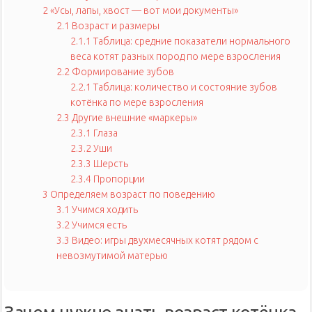
2
«Усы, лапы, хвост — вот мои документы»
2.1
Возраст и размеры
2.1.1
Таблица: средние показатели нормального
веса котят разных пород по мере взросления
2.2
Формирование зубов
2.2.1
Таблица: количество и состояние зубов
котёнка по мере взросления
2.3
Другие внешние «маркеры»
2.3.1
Глаза
2.3.2
Уши
2.3.3
Шерсть
2.3.4
Пропорции
3
Определяем возраст по поведению
3.1
Учимся ходить
3.2
Учимся есть
3.3
Видео: игры двухмесячных котят рядом с
невозмутимой матерью