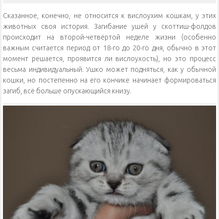
Сказанное, конечно, не относится к вислоухим кошкам, у этих
животных своя история. Загибание ушей у скоттиш-фолдов
происходит на второй-четвёртой неделе жизни (особенно
важным считается период от 18-го до 20-го дня, обычно в этот
момент решается, проявится ли вислоухость), но это процесс
весьма индивидуальный. Ушко может подняться, как у обычной
кошки, но постепенно на его кончике начинает формироваться
загиб, всё больше опускающийся книзу.