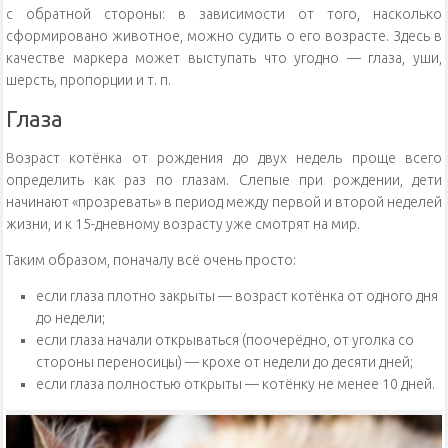
с обратной стороны: в зависимости от того, насколько
сформировано животное, можно судить о его возрасте. Здесь в
качестве маркера может выступать что угодно — глаза, уши,
шерсть, пропорции и т. п.
Глаза
Возраст котёнка от рождения до двух недель проще всего
определить как раз по глазам. Слепые при рождении, дети
начинают «прозревать» в период между первой и второй неделей
жизни, и к 15-дневному возрасту уже смотрят на мир.
Таким образом, поначалу всё очень просто:
если глаза плотно закрыты — возраст котёнка от одного дня
до недели;
если глаза начали открываться (поочерёдно, от уголка со
стороны переносицы) — крохе от недели до десяти дней;
если глаза полностью открыты — котёнку не менее 10 дней.