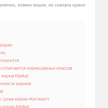
конечно, хозяин кошки, но сначала нужно
 кошек
ель
относится
 отличаются корма разных классов
корма Kitekat
енности кормов
at
 сухие корма «Китикет»
 корма Kitekat