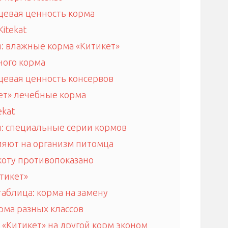
щевая ценность корма
itekat
: влажные корма «Китикет»
ного корма
щевая ценность консервов
кет» лечебные корма
ekat
: специальные серии кормов
лияют на организм питомца
 коту противопоказано
тикет»
аблица: корма на замену
рма разных классов
 «Китикет» на другой корм эконом