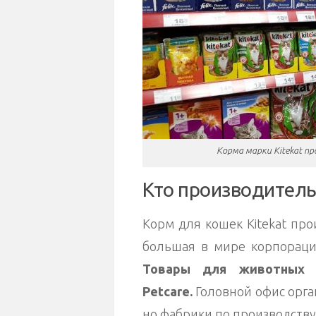
Корма марки Kitekat п
Кто производител
Корм для кошек Kitekat про
большая в мире корпорация
Товары для животных 
Petcare.
Головной офис орга
но фабрики по производству 