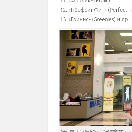
«Фролик» (Frolic).
«Пёрфект Фит» (Perfect Fi
«Гринис» (Greenies) и др.
Mars Inc является мировым лидером по