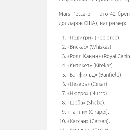
Mars Petcare — это 42 бре
долларов США), например:
«Педигри» (Pedigree).
«Вискас» (Whiskas).
«Роял Канин» (Royal Canin
«Китекет» (Kitekat).
«Бэнфильд» (Banfield).
«Цезарь» (Cesar).
«Нютро» (Nutro).
«Шеба» (Sheba).
«Чаппи» (Chappi).
«Катсан» (Catsan).