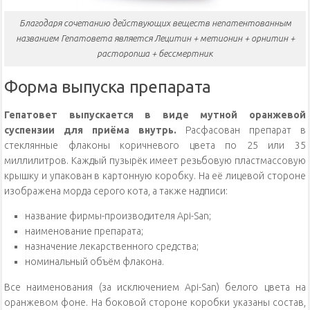
Благодаря сочетанию действующих веществ непатентованным
названием Гепатовета является Лецитин + метионин + орнитин +
расторопша + бессмертник
Форма выпуска препарата
Гепатовет выпускается в виде мутной оранжевой
суспензии для приёма внутрь.
Расфасован препарат в
стеклянные флаконы коричневого цвета по 25 или 35
миллилитров. Каждый пузырёк имеет резьбовую пластмассовую
крышку и упакован в картонную коробку. На её лицевой стороне
изображена морда серого кота, а также надписи:
название фирмы-производителя Api-San;
наименование препарата;
назначение лекарственного средства;
номинальный объём флакона.
Все наименования (за исключением Api-San) белого цвета на
оранжевом фоне. На боковой стороне коробки указаны состав,