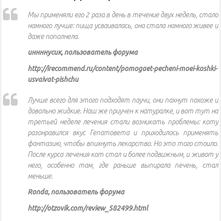
Мы применяли его 2 раза в день в течение двух недель, стало
намного лучше: пища усваивалась, она стала намного живее и
даже пополнела.
иннннусик, пользователь форума
http://irecommend.ru/content/pomogaet-pecheni-moei-koshki-
usvaivat-pishchu
Лучше всего для этого подходят паучи, они пахнут похоже и
довольно жидкие. Наш же приучен к натуралке, и вот тут на
третьей неделе лечения стали возникать проблемы: коту
разонравился вкус Гепатовета и приходилось применять
фантазию, чтобы впихнуть лекарство. Но это того стоило.
После курса лечения кот стал и более подвижным, и живот у
него, особенно там, где раньше выпирала печень, стал
меньше.
Ronda, пользователь форума
http://otzovik.com/review_582499.html