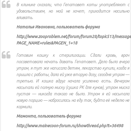
В клинике сказали, что Гепатовет коты употребляют с
удовольствием, но мой не хочет, приходится насильно
вливать.
Наталья Ивановна, пользователь форума
http://www.zooproblem.net/forum/forum28/topic513/message
PAGE_NAME=rules&PAGEN_1=18
Готовим кошку к стерилизации. Сдали кровь, врач
посоветовала начать давать Гепатовет. Дело было вчера
утром, я тут же написала детям, лекарство купили, когда я
пришла с работы, дала ей уже вторую дозу, сегодня утром —
третью. И кошка вдруг начала усиленно есть. Вечером
насыпали ей полную миску (сушка РК для кунов), утром миска
пустая — никогда такого не было. Утром я ей насыпала
новую порцию — набросилась на еду так, будто её неделю не
кормили.
Мамонта, пользователь форума
http://www.mainecoon-forum.ru/showthread.php?t=36498