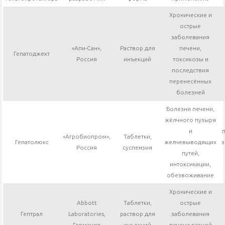
Хронические и
острые
заболевания
«Апи-Сан»,
Раствор для
печени,
Гепатоджект
Россия
инъекций
токсикозы и
последствия
перенесённых
болезней
Болезни печени,
жёлчного пузыря
и
«Агробиопром»,
Таблетки,
Гепатолюкс
желчевыводящих
э
Россия
суспензия
путей,
интоксикации,
обезвоживание
Хронические и
Abbott
Таблетки,
острые
Гептрал
Laboratories,
раствор для
заболевания
Германия
инъекций
печени разной