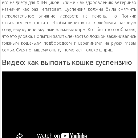
его на диету для ХПН-щиков. Ближе к выздоровлению ветеринар
назначил как раз Гепатовет. Суспензия должна была смягчить
нежелательное влияние лекарств на печень. Но Пончик
отказался его глотать. Чтобы «впихнуть» в любимца разовую
дозу, ему купили вкусный влажный корм. Кот быстро сообразил,
что это уловка. Попытки залить лекарство ложкой заканчивались
грязным кошачьим подбородком и царапинами на руках главы
семьи. Судя по нашему опыту, помогает только шприц.
Видео: как выпоить кошке суспензию