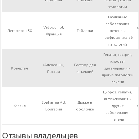
этиологии
Различные
заболевания
Vetoquinol,
Легафитон 50
Таблетки
печени и
Франция
профилактика её
патологий
Гепатит, гастрит,
жировая
«АлексАнн»,
Раствор для
Ковертал
дегенерация и
Россия
инъекций
другие патологии
печени
Цирроз, гепатит,
интоксикация и
Sopharma Ad,
Драже в
Карсил
другие
г
Болгария
оболочке
заболевания
печени
Отзывы владельцев