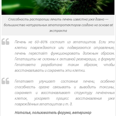
Способность расторопши лечить печень известна уже давно —
большинство натуральных гепатопротекторов создано на основе её
экстракта
Печень на 60–80% состоит из гепатоцитов. Если эти
клетки повреждаются или подвергаются отравлению,
печень перестаёт функционировать должным образом.
Гепатоциты не склонны к активной регенерации, а формула
Гепатовета разработана таким образом, чтобы
восстанавливать и сохранять эти клетки.
Гепатовет улучшает состояние печени, особенно
способность органа связывать и выводить токсины,
сохраняет и восстанавливает структуру печёночных
клеток, ускоряет процесс восстановления уже
повреждённых гепатоцитов и т. д.
Наталья, пользователь форума, ветеринар