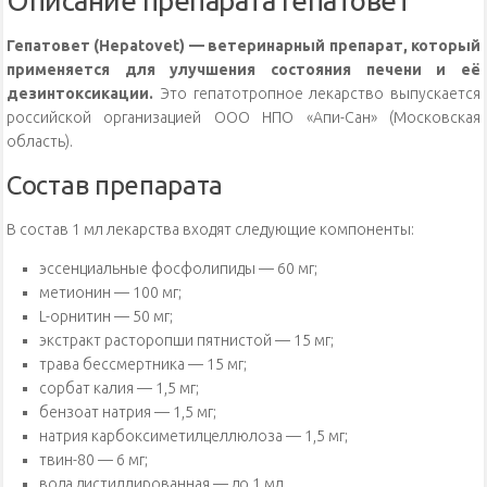
Описание препарата Гепатовет
Гепатовет (Hepatovet) — ветеринарный препарат, который
применяется для улучшения состояния печени и её
дезинтоксикации.
Это гепатотропное лекарство выпускается
российской организацией ООО НПО «Апи-Сан» (Московская
область).
Состав препарата
В состав 1 мл лекарства входят следующие компоненты:
эссенциальные фосфолипиды — 60 мг;
метионин — 100 мг;
L-орнитин — 50 мг;
экстракт расторопши пятнистой — 15 мг;
трава бессмертника — 15 мг;
сорбат калия — 1,5 мг;
бензоат натрия — 1,5 мг;
натрия карбоксиметилцеллюлоза — 1,5 мг;
твин-80 — 6 мг;
вода дистиллированная — до 1 мл.