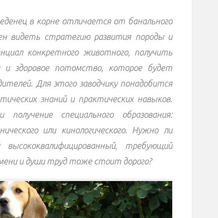
еденец в корне отличается от банального
ен видеть стратегию развития породы и
нциал конкретного животного, получить
е и здоровое потомство, которое будет
дителей. Для этого заводчику понадобится
ических знаний и практических навыков.
 получение специального образования:
нического или кинологического. Нужно ли
 высококвалифицированный, требующий
мени и души труд тоже стоит дорого?