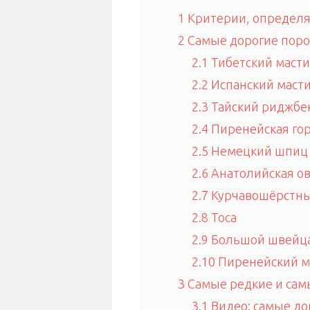
1
Критерии, определя
2
Самые дорогие поро
2.1
Тибетский маст
2.2
Испанский маст
2.3
Тайский риджбе
2.4
Пиренейская гор
2.5
Немецкий шпиц
2.6
Анатолийская ов
2.7
Курчавошёрстны
2.8
Тоса
2.9
Большой швейца
2.10
Пиренейский м
3
Самые редкие и сам
3.1
Видео: самые до