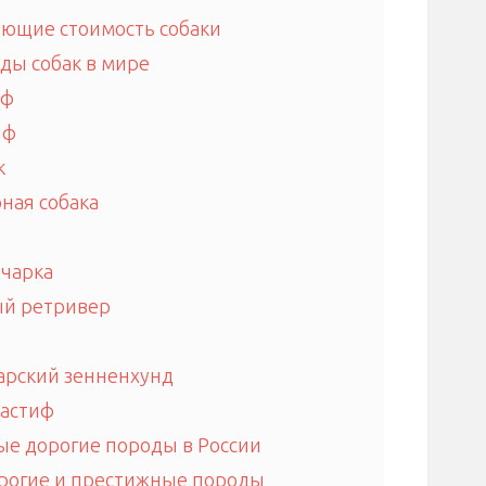
ющие стоимость собаки
ды собак в мире
иф
иф
к
ная собака
чарка
й ретривер
рский зенненхунд
астиф
ые дорогие породы в России
рогие и престижные породы